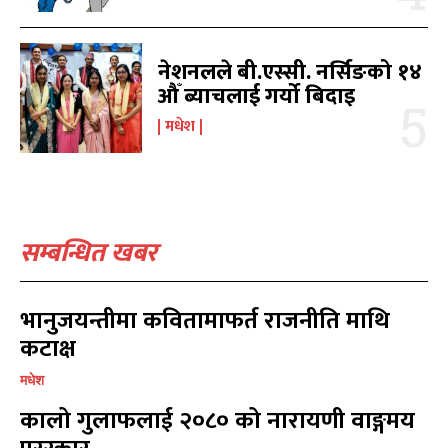
नेशनलले बी.एस्सी. नर्सिङको १४
औँ ब्याचलाई गर्यो बिदाइ
मधेश
सम्बन्धित खबर
भानुजयन्तीमा कवितामाफर्त राजनीति माथि
कटाक्ष
मधेश
कालो गुलाफलाई २०८० को नारायणी वाङ्गमय