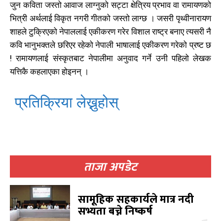
जुन कविता जस्तो आवाज लाग्नुको सट्टा क्षेत्रिय प्रभाव वा रामायणको
भित्री अर्थलाई विकृत नगरी गीतको जस्तो लाग्छ । जसरी पृथ्वीनारायण
शाहले टुक्रिएको नेपाललाई एकीकरण गरेर विशाल राष्ट्र बनाए त्यसरी नै
समाचार
समाचार
1080
1080
कवि भानुभक्तले छरिएर रहेको नेपाली भाषालाई एकीकरण गरेको प्रष्ट छ
मधेश
मधेश
215
215
! रामायणलाई संस्कृतबाट नेपालीमा अनुवाद गर्ने उनी पहिलो लेखक
राजनीति
राजनीति
55
55
यत्तिकै कहलाएका होइनन् ।
अर्थ
अर्थ
54
54
फिचर
फिचर
28
28
प्रतिक्रिया लेख्नुहोस्
विशेष
विशेष
25
25
प्रदेश
प्रदेश
21
21
शिक्षा
शिक्षा
19
19
बागमती
बागमती
16
16
स्वास्थ्य
स्वास्थ्य
ताजा अपडेट
15
15
खेलकूद
खेलकूद
15
15
खेल
खेल
13
13
सामूहिक सहकार्यले मात्र नदी
विश्व
विश्व
11
11
सभ्यता बच्ने निष्कर्ष
मनोरञ्जन
मनोरञ्जन
10
10