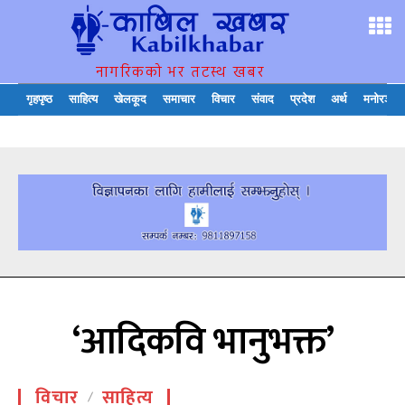
नागरिकको भर तटस्थ खबर
गृहपृष्ठ
साहित्य
खेलकूद
समाचार
विचार
संवाद
प्रदेश
अर्थ
मनोरञ्जन
‘आदिकवि भानुभक्त’
विचार
साहित्य