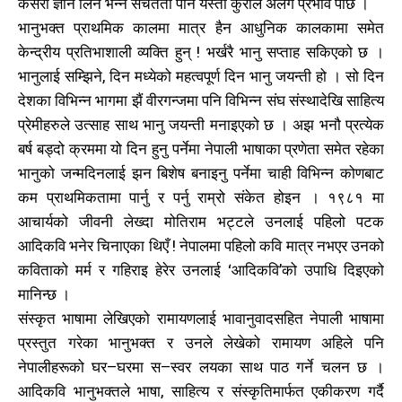
कसरी ज्ञान लिने भन्ने सचेतता पनि यस्ता कुराले अलग प्रभाव पार्छ ।
भानुभक्त प्राथमिक कालमा मात्र हैन आधुनिक कालकामा समेत
केन्द्रीय प्रतिभाशाली व्यक्ति हुन् ! भर्खरै भानु सप्ताह सकिएको छ ।
भानुलाई सम्झिने, दिन मध्येको महत्वपूर्ण दिन भानु जयन्ती हो । सो दिन
देशका विभिन्न भागमा झैं वीरगन्जमा पनि विभिन्न संघ संस्थादेखि साहित्य
प्रेमीहरुले उत्साह साथ भानु जयन्ती मनाइएको छ । अझ भनौ प्रत्येक
बर्ष बड्दो क्रममा यो दिन हुनु पर्नेमा नेपाली भाषाका प्रणेता समेत रहेका
भानुको जन्मदिनलाई झन बिशेष बनाइनु पर्नेमा चाही विभिन्न कोणबाट
कम प्राथमिकतामा पार्नु र पर्नु राम्रो संकेत होइन । १९८१ मा
आचार्यको जीवनी लेख्दा मोतिराम भट्टले उनलाई पहिलो पटक
आदिकवि भनेर चिनाएका थिएँ ! नेपालमा पहिलो कवि मात्र नभएर उनको
कविताको मर्म र गहिराइ हेरेर उनलाई ‘आदिकवि’को उपाधि दिइएको
मानिन्छ ।
संस्कृत भाषामा लेखिएको रामायणलाई भावानुवादसहित नेपाली भाषामा
प्रस्तुत गरेका भानुभक्त र उनले लेखेको रामायण अहिले पनि
नेपालीहरूको घर–घरमा स–स्वर लयका साथ पाठ गर्ने चलन छ ।
आदिकवि भानुभक्तले भाषा, साहित्य र संस्कृतिमार्फत एकीकरण गर्दै