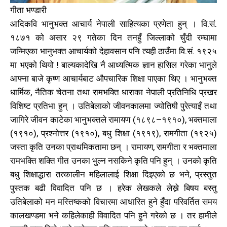
गीता भण्डारी
आदिकवि भानुभक्त आचार्य नेपाली साहित्यका प्रणेता हुन् । वि.सं.
१८७१ को असार २९ गतेका दिन तनहुँ जिल्लाको चुँदी रम्घामा
जन्मिएका भानुभक्त आचार्यको देहावसान पनि त्यही ठाउँमा वि.सं. १९२५
मा भएको थियो ! बाल्यकादेखि नै आध्यत्मिक ज्ञान हासिल गरेका भानुले
आफ्ना बाजे कृष्ण आचार्यबाट औपचारिक शिक्षा पाएका थिए । भानुभक्त
धार्मिक, नैतिक चेतना तथा रामभक्ति धाराका नेपाली प्रतिनिधि प्रखर
विशिष्ट प्रतिभा हुन् । उतिबेलाको जीवनकालमा ज्योतिषी पुरेत्याइँ तथा
जागिरे जीवन काटेका भानुभक्तले रामायण (१८९८–१९१०), भक्तमाला
(१९१०), प्रश्नोत्तर (१९१०), बधु शिक्षा (१९१९), रामगीता (१९२५)
जस्ता कृति उनका प्राथमिकतामा छन् । रामायण, रामगीता र भक्तमाला
रामभक्ति शक्ति गीत उनका भुल्न नसकिने कृति पनि हुन् । उनको कृति
बधु शिक्षाद्धारा तत्कालीन महिलालाई शिक्षा दिइएको छ भने, प्रस्तुत
पुस्तक बढी विवादित पनि छ । हरेक लेखकले लेख्ने बिषय बस्तु
उतिबेलाको मन मस्तिष्कको विचारमा आधारित हुने हुँंदा परिवर्तित समय
कालखण्डमा भने कहिलेकाही विवादित पनि हुने गरेको छ । तर हामीले