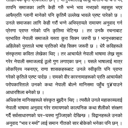
तापनि समाजका लागि केही गरुँ भन्ने भाव नभएको महसुस भएर
आफैप्रति ग्लानी मानेको पनि कृतिमै उल्लेख भावले प्रष्ट पारेको छ ।
खोज्नुहोस्
खोज्नुहोस्
उनले समाजका लागि केही गरौं भन्ने अभिप्रायले रामायण अनुवाद गर्न
प्रेरणा प्राप्त गरेको पनि कृतिमा भेटिन्छ । तर उनकै रचनाबाट
काबिलखबर एफएम सुन्नुहोस
काबिलखबर एफएम सुन्नुहोस
प्रभावित नेपाली समाजले यस्ता कुरा सिक्न जरुरी छ ! भानुभक्तबाट
अहिलेको पुस्ताले भाषा प्रतिको मोह सिक्न जरूरी छ । धेरै कविहरूले
संस्कृतमा कविता लेखेका थिए । तर आचार्यले नेपाली भाषामा लेख्न सुरू
उज्यालो एफएम सुन्नुहोस
उज्यालो एफएम सुन्नुहोस
गरेर नेपाली समाजलाई ठूलो गुण लगाएका छन् । यसले भाषालाई मात्र
लोकप्रिय नबनाएर, राणा शासकहरूबाट उनले स्वीकृति पनि प्राप्त
गरेको कृतिले प्रष्ट पार्दछ । रामको वीर कारनामाहरूको प्रति आचार्यको
परोपकारिताले उनको कथा नेपाली बोल्ने मानिसमा पहुँच पु¥याउने
काबिल-खबर टिभी
काबिल-खबर टिभी
आधारशिला बनेको छ ।
अधिकांश मानिसहरूले संस्कृत बुझ्दैन थिए । त्यसैले उनले महाकाव्यलाई
नेपाली भाषामा अनुवाद गरेर रामायणको काल्पनिक कथा शैलीको संरक्षण
गर्दै सर्वसाधारणको घर–घरमा गुञ्जिएको देखिन्छ । विद्वानहरूले उनको
अनुवाद “भाव र मर्मा” लाई समान गीतको सार बोकेको भनेका पनि छन् ।