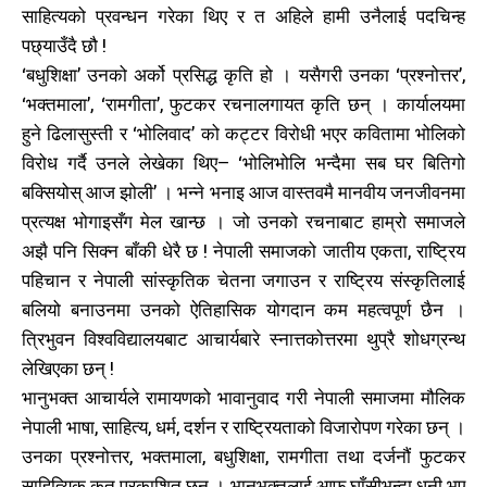
साहित्यको प्रवन्धन गरेका थिए र त अहिले हामी उनैलाई पदचिन्ह
पछ्याउँदै छौ !
‘बधुशिक्षा’ उनको अर्को प्रसिद्ध कृति हो । यसैगरी उनका ‘प्रश्नोत्तर’,
‘भक्तमाला’, ‘रामगीता’, फुटकर रचनालगायत कृति छन् । कार्यालयमा
हुने ढिलासुस्ती र ‘भोलिवाद’ को कट्टर विरोधी भएर कवितामा भोलिको
विरोध गर्दै उनले लेखेका थिए– ‘भोलिभोलि भन्दैमा सब घर बितिगो
बक्सियोस् आज झोली’ । भन्ने भनाइ आज वास्तवमै मानवीय जनजीवनमा
प्रत्यक्ष भोगाइसँग मेल खान्छ । जो उनको रचनाबाट हाम्रो समाजले
अझै पनि सिक्न बाँकी धेरै छ ! नेपाली समाजको जातीय एकता, राष्ट्रिय
पहिचान र नेपाली सांस्कृतिक चेतना जगाउन र राष्ट्रिय संस्कृतिलाई
बलियो बनाउनमा उनको ऐतिहासिक योगदान कम महत्वपूर्ण छैन ।
त्रिभुवन विश्वविद्यालयबाट आचार्यबारे स्नात्तकोत्तरमा थुप्रै शोधग्रन्थ
लेखिएका छन् !
भानुभक्त आचार्यले रामायणको भावानुवाद गरी नेपाली समाजमा मौलिक
नेपाली भाषा, साहित्य, धर्म, दर्शन र राष्ट्रियताको विजारोपण गरेका छन् ।
उनका प्रश्नोत्तर, भक्तमाला, बधुशिक्षा, रामगीता तथा दर्जनौं फुटकर
साहित्यिक कृत प्रकाशित छन् । भानुभक्तलाई आफू घाँसीभन्दा धनी भए