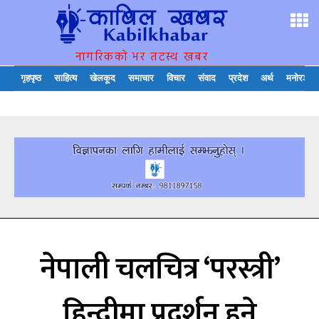
नागरिकको भर तटस्थ खबर
गृहपृष्ठ
साहित्य
खेलकूद
समाचार
विचार
संवाद
प्रदेश
अर्थ
मनोरञ्जन
नेपाली चलचित्र ‘परस्त्री’
हिन्दीमा प्रदर्शन हुने