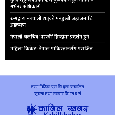
कृषि सहुलियतको ऋण दुरूपयोग हुन नदिने –
गर्भनर अधिकारी
रुसद्वारा नक्कली शत्रुको पनडुब्बी जहाजमाथि
आक्रमण
नेपाली चलचित्र ‘परस्त्री’ हिन्दीमा प्रदर्शन हुने
महिला क्रिकेट: नेपाल पाकिस्तानसँग पराजित
तरण मिडिया प्रा.लि.द्वारा संचालित
सूचना तथा सञ्चार विभाग द.नं