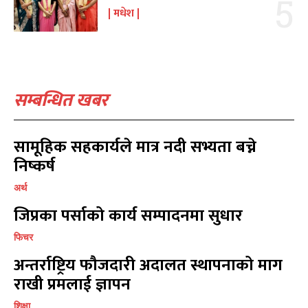
संवाद
संवाद
7
7
मधेश
विचार
विचार
7
7
गण्डकी
गण्डकी
6
6
कर्णाली
कर्णाली
6
6
सम्बन्धित खबर
सम्पर्क
सम्पर्क
विज्ञापनको लागि
विज्ञापनको लागि
सामूहिक सहकार्यले मात्र नदी सभ्यता बच्ने
9855036154
9855036154
निष्कर्ष
अर्थ
जिप्रका पर्साको कार्य सम्पादनमा सुधार
फिचर
प्रतिक्रिया लेख्नुहोस्
प्रतिक्रिया लेख्नुहोस्
अन्तर्राष्ट्रिय फौजदारी अदालत स्थापनाको माग
राखी प्रमलाई ज्ञापन
शिक्षा