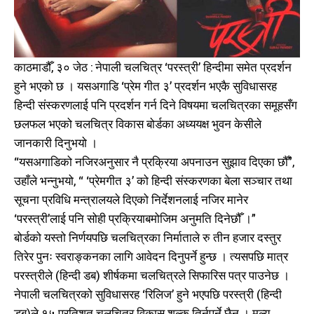
काठमाडौँ, ३० जेठ : नेपाली चलचित्र ‘परस्त्री’ हिन्दीमा समेत प्रदर्शन
हुने भएको छ । यसअगाडि ‘प्रेम गीत ३’ प्रदर्शन भएकै सुविधासरह
हिन्दी संस्करणलाई पनि प्रदर्शन गर्न दिने विषयमा चलचित्रका समूहसँग
छलफल भएको चलचित्र विकास बोर्डका अध्ययक्ष भुवन केसीले
जानकारी दिनुभयो ।
“यसअगाडिको नजिरअनुसार नै प्रक्रिया अपनाउन सुझाव दिएका छौँ”,
उहाँले भन्नुभयो, “ ‘प्रेमगीत ३’ को हिन्दी संस्करणका बेला सञ्चार तथा
सूचना प्रविधि मन्त्रालयले दिएको निर्देशनलाई नजिर मानेर
‘परस्त्री’लाई पनि सोही प्रक्रियाबमोजिम अनुमति दिनेछौँ ।”
बोर्डको यस्तो निर्णयपछि चलचित्रका निर्माताले रु तीन हजार दस्तुर
तिरेर पुनः स्वराङ्कनका लागि आवेदन दिनुपर्ने हुन्छ । त्यसपछि मात्र
परस्त्रीले (हिन्दी डब) शीर्षकमा चलचित्रले सिफारिस पत्र पाउनेछ ।
नेपाली चलचित्रको सुविधासरह ‘रिलिज’ हुने भएपछि परस्त्री (हिन्दी
डब)ले १५ प्रतिशत चलचित्र विकास शुल्क तिर्नुपर्ने छैन । मूल्य