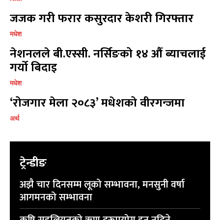
जजक गरी फरार कसुरदार केशरी गिरफ्तार
मधेश
नेशनलले बी.एस्सी. नर्सिङको १४ औँ ब्याचलाई
गर्यो बिदाइ
मधेश
‘रोजगार मेला २०८३’ मधेशको वीरगन्जमा
अर्थ
ट्रेन्डीङ
अझै चार दिनसम्म लूको सम्भावना, मनसुनी वर्षा
आगमनको सम्भावना