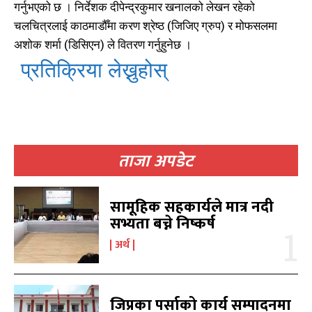
गर्नुभएको छ । निर्देशक दीपेन्द्रकुमार खनालको लेखन रहेको
चलचित्रलाई काठमाडौँमा करण श्रेष्ठ (जिजिए ग्रुप) र मोफसलमा
काबिलखबर एफएम सुन्नुहोस
काबिलखबर एफएम सुन्नुहोस
अशोक शर्मा (डिसिएन) ले वितरण गर्नुहुनेछ ।
प्रतिक्रिया लेख्नुहोस्
उज्यालो एफएम सुन्नुहोस
उज्यालो एफएम सुन्नुहोस
ताजा अपडेट
काबिल-खबर टिभी
काबिल-खबर टिभी
सामूहिक सहकार्यले मात्र नदी
सभ्यता बच्ने निष्कर्ष
अर्थ
जिप्रका पर्साको कार्य सम्पादनमा