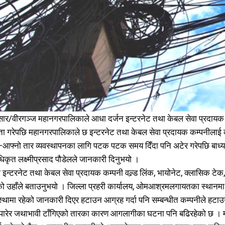
समाचार
समाचार
1080
1080
मधेश
मधेश
215
215
राजनीति
राजनीति
55
55
सार/वीरगञ्ज महानगरपालिकाले आधा दर्जन इन्टरनेट तथा केबल सेवा प्रदाय
अर्थ
अर्थ
54
54
ास्ता गरेपछि महानगरपालिकाले छ इन्टरनेट तथा केबल सेवा प्रदायक कम्पनीला
फिचर
फिचर
28
28
आफ्नो तार व्यवस्थापनका लागि पटक पटक समय दिँदा पनि अटेर गरेपछि बाध्य
विशेष
विशेष
25
25
कृत लक्ष्मीप्रसाद पौडेलले जानकारी दिनुभयो ।
प्रदेश
प्रदेश
21
21
न्टरनेट तथा केबल सेवा प्रदायक कम्पनी वल्र्ड लिंक, भायोनेट, क्लासिक टेक, 
शिक्षा
शिक्षा
19
19
ो उहाँले बताउनुभयो । जिल्ला प्रहरी कार्यालय, ओमआश्रमलगायतका स्थानम
बागमती
बागमती
16
16
स्थामा रहेको जानकारी दिएर हटाउन आग्रह गर्दा पनि सम्बन्धीत कम्पनीले ह
स्वास्थ्य
स्वास्थ्य
15
15
ो पारेर जथाभावी टाँगिएको तारका कारण आगलागीका घटना पनि बढिरहेको छ । 
खेलकूद
खेलकूद
15
15