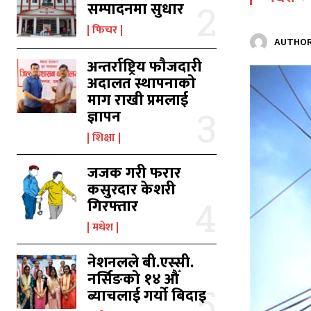
सम्पादनमा सुधार
फिचर
AUTHOR
अन्तर्राष्ट्रिय फौजदारी
अदालत स्थापनाको
माग राखी प्रमलाई
ज्ञापन
का
का
शिक्षा
जजक गरी फरार
कसुरदार केशरी
उ
उ
गिरफ्तार
मधेश
नेशनलले बी.एस्सी.
नर्सिङको १४ औँ
ब्याचलाई गर्यो बिदाइ