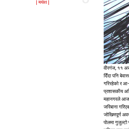
मधेश
वीरगंज, ११ अ
दिँदा पनि बेव
गरिरहेको र आ–
प्रशासकीय अधि
महानगरले आज इ
जरिबाना गरिएक
जोखिमपूर्ण अव
पोलमा गुजुल्ट