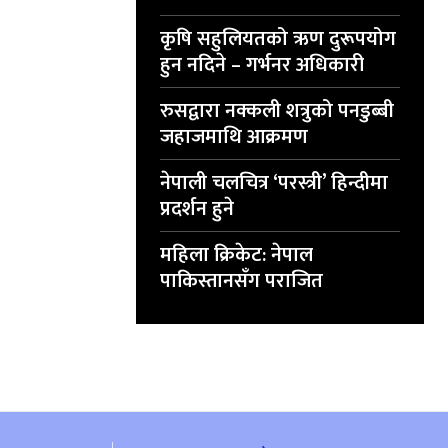
कृषि सहुलियतको ऋण दुरूपयोग
हुन नदिने – गर्भनर अधिकारी
रुसद्वारा नक्कली शत्रुको पनडुब्बी
जहाजमाथि आक्रमण
नेपाली चलचित्र ‘परस्त्री’ हिन्दीमा
प्रदर्शन हुने
महिला क्रिकेट: नेपाल
पाकिस्तानसँग पराजित