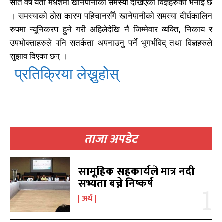
सात वर्ष यता मधेशमा खानेपानीको समस्या देखिएको विज्ञहरुको भनाइ छ
शिक्षा
शिक्षा
19
19
। समस्याको ठोस कारण पहिचानसँगै खानेपानीको समस्या दीर्घकालिन
बागमती
बागमती
16
16
रुपमा न्यूनिकरण हुने गरी अहिलेदेखि नै जिम्मेवार व्यक्ति, निकाय र
स्वास्थ्य
स्वास्थ्य
15
15
उपभोक्ताहरुले पनि सतर्कता अपनाउनु पर्ने भूगर्भविद् तथा विज्ञहरुले
खेलकूद
खेलकूद
15
15
सुझाव दिएका छन् ।
खेल
खेल
13
13
प्रतिक्रिया लेख्नुहोस्
विश्व
विश्व
11
11
मनोरञ्जन
मनोरञ्जन
10
10
पत्रपत्रिका
पत्रपत्रिका
9
9
कोशी
कोशी
7
7
संवाद
संवाद
7
7
ताजा अपडेट
विचार
विचार
7
7
गण्डकी
गण्डकी
6
6
सामूहिक सहकार्यले मात्र नदी
कर्णाली
कर्णाली
6
6
सभ्यता बच्ने निष्कर्ष
अर्थ
सम्पर्क
सम्पर्क
विज्ञापनको लागि
विज्ञापनको लागि