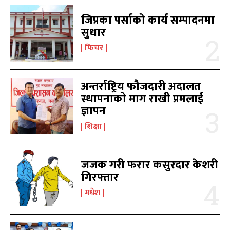
9855036154
9855036154
जिप्रका पर्साको कार्य सम्पादनमा
सुधार
फिचर
अन्तर्राष्ट्रिय फौजदारी अदालत
प्रतिक्रिया लेख्नुहोस्
प्रतिक्रिया लेख्नुहोस्
स्थापनाको माग राखी प्रमलाई
ज्ञापन
शिक्षा
जजक गरी फरार कसुरदार केशरी
गिरफ्तार
मधेश