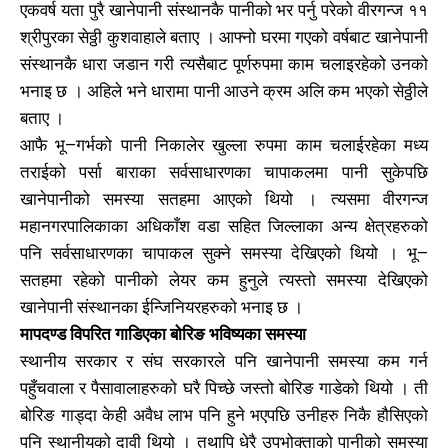
एकवर्ष यता पुरै खानेपानी संस्थानकै पानीको भर पर्नु परेको वीरगन्ज ११
श्रीपुरका सेठ्ठी कुशवाहाले बताए । आफ्नो घरमा गएको वर्षबाट खानेपानी
संस्थानकै धारा जडान गरी त्यसैबाट पूर्णरुपमा काम चलाइरहेको उनको
भनाइ छ । अहिले भने धारामा पानी आउने क्रम अलि कम भएको सेठ्ठीले
बताए ।
आफै भू–गर्भको पानी निकालेर खुल्ला रुपमा काम चलाईरहेका मध्य
तराईको पर्सा बाराका सर्वसाधारणका चापाकलमा पानी सुकेपछि
खानेपानीको समस्या सतहमा आएको थियो । त्यसमा वीरगन्ज
महानगरपालिकाका अधिकाँश वडा सहित जिल्लाका अन्य क्षेत्रहरुको
खोज्नुहोस्
खोज्नुहोस्
पनि सर्वसाधारणका चापाकल सुक्ने समस्या देखिएको थियो । भू–
सतहमा रहेको पानीको लेयर कम हुनुले त्यस्तो समस्या देखिएको
काबिलखबर एफएम सुन्नुहोस
काबिलखबर एफएम सुन्नुहोस
खानेपानी संस्थानका ईन्जिनियरहरुको भनाइ छ ।
मापदण्ड विपरित गाडिएका बोरिङ भविष्यका समस्या
स्थानीय सरकार र संघ सरकारले पनि खानेपानी समस्या कम गर्न
पहुँचवाला र पैसावालाहरुको घरै पिच्छे जस्तो बोरिङ गाडेको थियो । ती
उज्यालो एफएम सुन्नुहोस
उज्यालो एफएम सुन्नुहोस
बोरिङ गाड्दा केही अवैध लाभ पनि हुने भएपछि उनीहरु निकै हौसिएको
पनि स्थानीयको दावी थियो । तथापि धेरै उपभोक्ताको पानीको समस्या