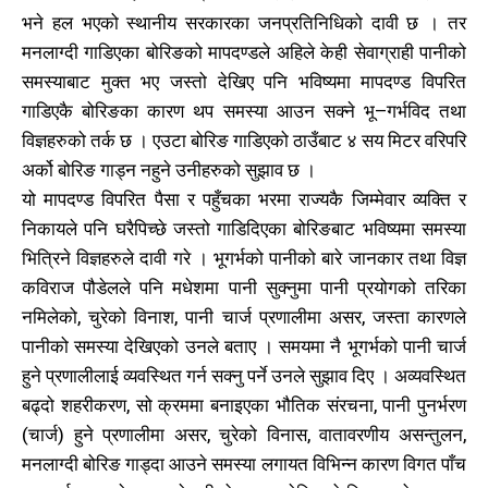
भने हल भएको स्थानीय सरकारका जनप्रतिनिधिको दावी छ । तर
मनलाग्दी गाडिएका बोरिङको मापदण्डले अहिले केही सेवाग्राही पानीको
काबिल-खबर टिभी
काबिल-खबर टिभी
समस्याबाट मुक्त भए जस्तो देखिए पनि भविष्यमा मापदण्ड विपरित
गाडिएकै बोरिङका कारण थप समस्या आउन सक्ने भू–गर्भविद तथा
विज्ञहरुको तर्क छ । एउटा बोरिङ गाडिएको ठाउँबाट ४ सय मिटर वरिपरि
अर्को बोरिङ गाड्न नहुने उनीहरुको सुझाव छ ।
यो मापदण्ड विपरित पैसा र पहुँचका भरमा राज्यकै जिम्मेवार व्यक्ति र
निकायले पनि घरैपिच्छे जस्तो गाडिदिएका बोरिङबाट भविष्यमा समस्या
भित्रिने विज्ञहरुले दावी गरे । भूगर्भको पानीको बारे जानकार तथा विज्ञ
समाचार
समाचार
1080
1080
कविराज पौडेलले पनि मधेशमा पानी सुक्नुमा पानी प्रयोगको तरिका
मधेश
मधेश
215
215
नमिलेको, चुरेको विनाश, पानी चार्ज प्रणालीमा असर, जस्ता कारणले
राजनीति
राजनीति
55
55
पानीको समस्या देखिएको उनले बताए । समयमा नै भूगर्भको पानी चार्ज
अर्थ
अर्थ
54
54
हुने प्रणालीलाई व्यवस्थित गर्न सक्नु पर्ने उनले सुझाव दिए । अव्यवस्थित
फिचर
फिचर
28
28
बढ्दो शहरीकरण, सो क्रममा बनाइएका भौतिक संरचना, पानी पुनर्भरण
विशेष
विशेष
25
25
(चार्ज) हुने प्रणालीमा असर, चुरेको विनास, वातावरणीय असन्तुलन,
प्रदेश
प्रदेश
मनलाग्दी बोरिङ गाड्दा आउने समस्या लगायत विभिन्न कारण विगत पाँच
21
21