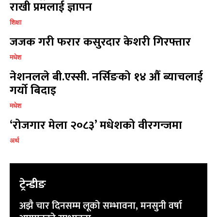
राखी प्रमलाई ज्ञापन
शिक्षा
जजक गरी फरार कसुरदार केशरी गिरफ्तार
मधेश
नेशनलले बी.एस्सी. नर्सिङको १४ औँ ब्याचलाई
गर्यो बिदाइ
मधेश
‘रोजगार मेला २०८३’ मधेशको वीरगन्जमा
अर्थ
ट्रेन्डीङ
अझै चार दिनसम्म लूको सम्भावना, मनसुनी वर्षा