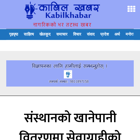
नागरिकको भर तटस्थ खबर
गृहपृष्ठ
साहित्य
खेलकूद
समाचार
विचार
संवाद
प्रदेश
अर्थ
मनोरञ्जन
संस्थानको खानेपानी
वितरणमा सेवाग्राहीको