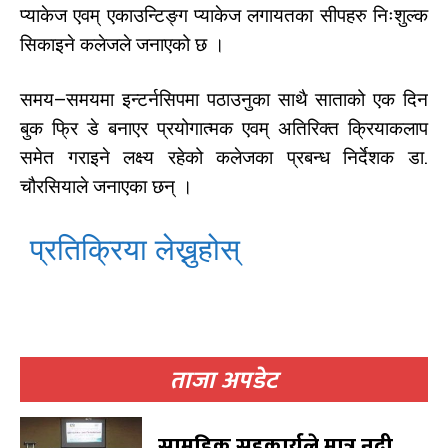
प्याकेज एवम् एकाउन्टिङ्ग प्याकेज लगायतका सीपहरु निःशुल्क
सिकाइने कलेजले जनाएको छ ।
खोज्नुहोस्
खोज्नुहोस्
समय–समयमा इन्टर्नसिपमा पठाउनुका साथै साताको एक दिन
काबिलखबर एफएम सुन्नुहोस
काबिलखबर एफएम सुन्नुहोस
बुक फ्रि डे बनाएर प्रयोगात्मक एवम् अतिरिक्त क्रियाकलाप
समेत गराइने लक्ष्य रहेको कलेजका प्रबन्ध निर्देशक डा.
चौरसियाले जनाएका छन् ।
उज्यालो एफएम सुन्नुहोस
उज्यालो एफएम सुन्नुहोस
प्रतिक्रिया लेख्नुहोस्
काबिल-खबर टिभी
काबिल-खबर टिभी
ताजा अपडेट
सामूहिक सहकार्यले मात्र नदी