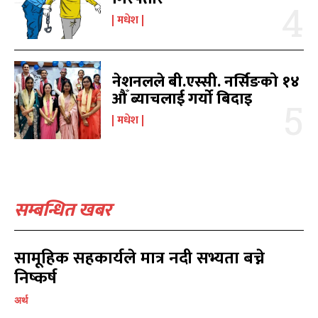
मनोरञ्जन
मनोरञ्जन
10
10
मधेश
पत्रपत्रिका
पत्रपत्रिका
9
9
कोशी
कोशी
7
7
संवाद
संवाद
7
7
नेशनलले बी.एस्सी. नर्सिङको १४
विचार
विचार
7
7
औँ ब्याचलाई गर्यो बिदाइ
गण्डकी
गण्डकी
6
6
मधेश
कर्णाली
कर्णाली
6
6
सम्पर्क
सम्पर्क
विज्ञापनको लागि
विज्ञापनको लागि
सम्बन्धित खबर
9855036154
9855036154
सामूहिक सहकार्यले मात्र नदी सभ्यता बच्ने
निष्कर्ष
अर्थ