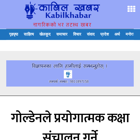
नागरिकको भर तटस्थ खबर
गृहपृष्ठ
साहित्य
खेलकूद
समाचार
विचार
संवाद
प्रदेश
अर्थ
मनोरञ्जन
गोल्डेनले प्रयोगात्मक कक्षा
संचालन गर्ने