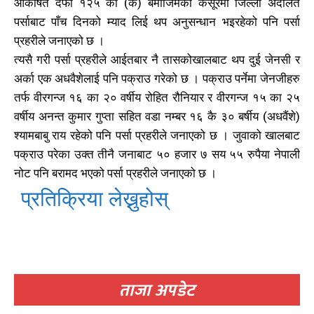
आकर्षित दफा १२५ को (क) बमोजिमको कसूरमा जिल्ला अदालत
पर्साबाट पाँच दिनको म्याद लिई थप अनुसन्धान भइरहेको पनि पर्सा
प्रहरीले जनाएको छ ।
खोज्नुहोस्
खोज्नुहोस्
त्यसै गरी पर्सा प्रहरीले आईतबार नै तासकोखालबाट थप दुई जेनसी र
अर्का एक अधवैशेलाई पनि पक्राउ गरेको छ । पक्राउ पर्नेमा जेनजीहरु
काबिलखबर एफएम सुन्नुहोस
काबिलखबर एफएम सुन्नुहोस
तर्फ वीरगन्ज १६ का २० वर्षीय रोहित रौनियार र वीरगन्ज १५ का २५
वर्षीय अनन्त कुमार गुप्ता सहित वडा नम्बर १६ कै ३० बर्षीय (अधवैंशे)
श्यामबाबु राय रहेको पनि पर्सा प्रहरीले जनाएको छ । जुवाको खालबाट
पक्राउ परेका उक्त तीनै जनाबाट ५० हजार ७ सय ५५ रुपैया नेपाली
उज्यालो एफएम सुन्नुहोस
उज्यालो एफएम सुन्नुहोस
नोट पनि बरामद भएको पर्सा प्रहरीले जनाएको छ ।
प्रतिक्रिया लेख्नुहोस्
काबिल-खबर टिभी
काबिल-खबर टिभी
ताजा अपडेट