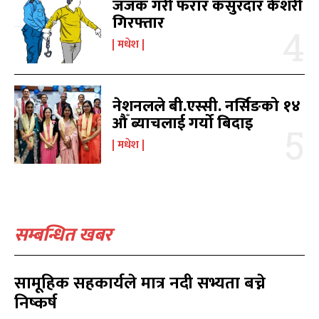
जजक गरी फरार कसुरदार केशरी
मनोरञ्जन
मनोरञ्जन
10
10
गिरफ्तार
पत्रपत्रिका
पत्रपत्रिका
9
9
मधेश
कोशी
कोशी
7
7
संवाद
संवाद
7
7
विचार
विचार
7
7
नेशनलले बी.एस्सी. नर्सिङको १४
गण्डकी
गण्डकी
6
6
औँ ब्याचलाई गर्यो बिदाइ
कर्णाली
कर्णाली
6
6
मधेश
सम्पर्क
सम्पर्क
विज्ञापनको लागि
विज्ञापनको लागि
9855036154
9855036154
सम्बन्धित खबर
सामूहिक सहकार्यले मात्र नदी सभ्यता बच्ने
निष्कर्ष