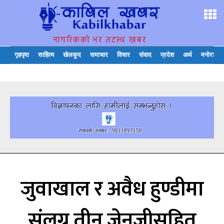
नागरिकको भर तटस्थ खबर
गृहपृष्ठ
साहित्य
खेलकूद
समाचार
विचार
संवाद
प्रदेश
अर्थ
मनोरञ्जन
जुवाखाल र अवैध हुण्डीमा
संलग्न तीन जेनजीसहित