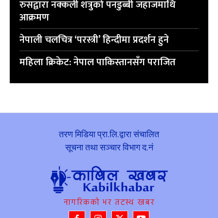
रुसद्वारा नक्कली शत्रुको पनडुब्बी जहाजमाथि
आक्रमण
नेपाली चलचित्र ‘परस्त्री’ हिन्दीमा प्रदर्शन हुने
महिला क्रिकेट: नेपाल पाकिस्तानसँग पराजित
तरण मिडिया प्रा.लि.द्वारा संचालित
सूचना तथा सञ्चार विभाग द.नं
नागरिकको भर तटस्थ खबर