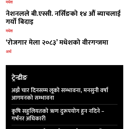
मधेश
नेशनलले बी.एस्सी. नर्सिङको १४ औँ ब्याचलाई
गर्यो बिदाइ
मधेश
‘रोजगार मेला २०८३’ मधेशको वीरगन्जमा
अर्थ
ट्रेन्डीङ
अझै चार दिनसम्म लूको सम्भावना, मनसुनी वर्षा
आगमनको सम्भावना
कृषि सहुलियतको ऋण दुरूपयोग हुन नदिने –
गर्भनर अधिकारी