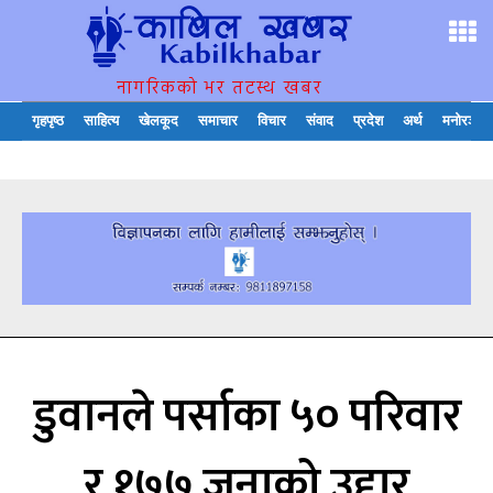
नागरिकको भर तटस्थ खबर
गृहपृष्ठ
साहित्य
खेलकूद
समाचार
विचार
संवाद
प्रदेश
अर्थ
मनोरञ्जन
डुवानले पर्साका ५० परिवार
र १७७ जनाको उद्दार