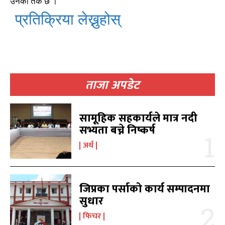
उनको तर्क छ ।
विचार
विचार
7
7
प्रतिक्रिया लेख्नुहोस्
गण्डकी
गण्डकी
6
6
कर्णाली
कर्णाली
6
6
सम्पर्क
सम्पर्क
ताजा अपडेट
विज्ञापनको लागि
विज्ञापनको लागि
9855036154
9855036154
सामूहिक सहकार्यले मात्र नदी
सभ्यता बच्ने निष्कर्ष
अर्थ
प्रतिक्रिया लेख्नुहोस्
प्रतिक्रिया लेख्नुहोस्
जिप्रका पर्साको कार्य सम्पादनमा
सुधार
फिचर