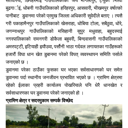
सतवरिया, छिपहरमाई गाउँपालिकाको जय मांगलापुर, ट्युकी भिश्वा
काबिलखबर एफएम सुन्नुहोस
काबिलखबर एफएम सुन्नुहोस
बुढगार्इं, धोबनी गाउँपालिकाको हरिहरपुर, आसवारी, भीखमपुर वर्षात्को
पानीबाट डुवानमा परेको प्रमुख जिल्ला अधिकारी सुवेदीले बताए । त्यसै
गरी पकाहामैनपुर गाउँपालिकाको खेसराहा, धोबिया टोला, सबैठुवा, धोरे,
जगन्नाथपुर गाउँपालिकाको मसिहानी सुपुर मधुवाहा, बहुदरमाई
उज्यालो एफएम सुन्नुहोस
उज्यालो एफएम सुन्नुहोस
नगरपालिकाको रामनगरी डोकैला बहुवरी, बिन्दवासनी गाउँपालिकाको
अमरपट्टी, इटियाही झ्यौउवा, पर्सौनी भाठा गर्दवल लगायतका गाउँहरूको
हजारौं विघा धान खेत डुबानमा परेको विपत् व्यवस्थापन समिति पर्साले
जनाएको छ ।
काबिल-खबर टिभी
काबिल-खबर टिभी
डुवानमा परेका ठाउँका फुसका घर भएका सर्वसाधारणको घर समेत
डुवानमा पर्दा स्थानीय जनजीवन प्रभावित भएको छ । ग्रामिण क्षेत्रमा
रहेको ईलाका प्रहरी कार्यालय पोखरियाले पनि धेरै धानखेत र
सर्वसाधारणका घर डुवानमा परेको जनाएको हो ।
ग्रामिण क्षेत्र र सदरमुकाम सम्पर्क विच्छेद
समाचार
समाचार
1080
1080