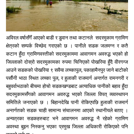
मधेश
मधेश
215
215
राजनीति
राजनीति
55
55
अर्थ
अर्थ
54
54
फिचर
फिचर
28
28
विशेष
विशेष
25
25
अविरल वर्षासँगँ आएको बाडी र डुवान तथा कटानले सदरमुकाम ग्रामिण
प्रदेश
प्रदेश
21
21
क्षेत्रको सम्पर्क विच्छेद गराएको छ । पानीले सडक जलमग्न र कतै
शिक्षा
शिक्षा
19
19
कटान हुँदा ग्रामिणवस्तीको सदरमुकाममा आवागमन अवरुद्ध भएको हो
बागमती
बागमती
16
16
जिल्लाको दोस्रो सदरमुकामका रुपमा चिनिएको पोखरिया हुँदै वीरगन्ज
स्वास्थ्य
स्वास्थ्य
15
15
आउने सडकको पोखरिया ९ सवैया लच्कापुल, पकाहामैनपुर जाने बाटोको
खेलकूद
खेलकूद
पर्सौनी भाठा स्थित लच्का पुल, र हुलाकी राजमार्ग अन्तर्गत रामनगरी र
15
15
बहुवर्वाभठाको बीचमा होचो सडकखण्डबाट अत्याधिक पानीको बहाव हुँदा
खेल
खेल
13
13
सदरमुकामसँगको आवागमन अवरुद्ध भएको जिल्ला विपत् व्यवस्थापन
विश्व
विश्व
11
11
समितिले जनाएको छ । बिहानदेखि पानी रोकिएपछि हुलाकी राजमार्ग
मनोरञ्जन
मनोरञ्जन
10
10
अन्तर्गतको सडक चाही सामान्य संचालनमा आएको स्थानीयले बताए ।
पत्रपत्रिका
पत्रपत्रिका
9
9
अन्यत्रका सडकहरुबाट भने आवागमन अवरुद्ध नै रहेको ग्रामिण
कोशी
कोशी
7
7
अवस्था बुझ्न निस्कनु भएका प्रमुख जिल्ला अधिकारी रोकिएको पनि
संवाद
संवाद
7
7