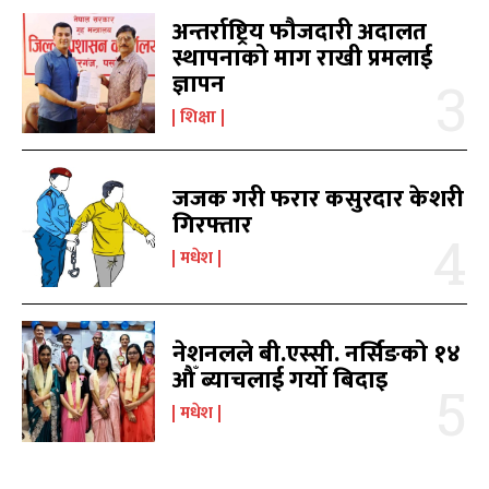
अन्तर्राष्ट्रिय फौजदारी अदालत
स्थापनाको माग राखी प्रमलाई
ज्ञापन
शिक्षा
जजक गरी फरार कसुरदार केशरी
समाचार
समाचार
1080
1080
गिरफ्तार
मधेश
मधेश
215
215
मधेश
राजनीति
राजनीति
55
55
अर्थ
अर्थ
54
54
फिचर
फिचर
28
28
नेशनलले बी.एस्सी. नर्सिङको १४
विशेष
विशेष
25
25
औँ ब्याचलाई गर्यो बिदाइ
प्रदेश
प्रदेश
21
21
मधेश
शिक्षा
शिक्षा
19
19
बागमती
बागमती
16
16
स्वास्थ्य
स्वास्थ्य
15
15