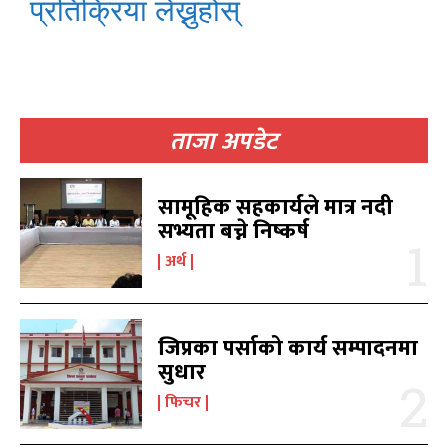
प्रतिक्रिया लेख्नुहोस्
ताजा अपडेट
खोज्नुहोस्
खोज्नुहोस्
सामूहिक सहकार्यले मात्र नदी
सभ्यता बच्ने निष्कर्ष
काबिलखबर एफएम सुन्नुहोस
काबिलखबर एफएम सुन्नुहोस
अर्थ
उज्यालो एफएम सुन्नुहोस
उज्यालो एफएम सुन्नुहोस
जिप्रका पर्साको कार्य सम्पादनमा
सुधार
फिचर
काबिल-खबर टिभी
काबिल-खबर टिभी