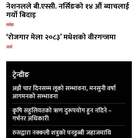
नेशनलले बी.एस्सी. नर्सिङको १४ औँ ब्याचलाई
गर्यो बिदाइ
मधेश
प्रतिक्रिया लेख्नुहोस्
प्रतिक्रिया लेख्नुहोस्
‘रोजगार मेला २०८३’ मधेशको वीरगन्जमा
अर्थ
ट्रेन्डीङ
अझै चार दिनसम्म लूको सम्भावना, मनसुनी वर्षा
आगमनको सम्भावना
कृषि सहुलियतको ऋण दुरूपयोग हुन नदिने –
गर्भनर अधिकारी
रुसद्वारा नक्कली शत्रुको पनडुब्बी जहाजमाथि