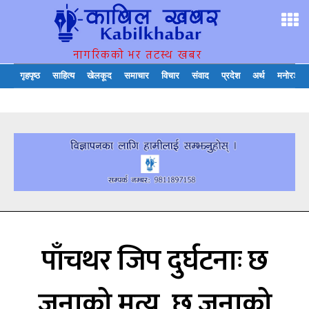
नागरिकको भर तटस्थ खबर
गृहपृष्ठ
साहित्य
खेलकूद
समाचार
विचार
संवाद
प्रदेश
अर्थ
मनोरञ्जन
पाँचथर जिप दुर्घटनाः छ
जनाको मत्यु, छ जनाको