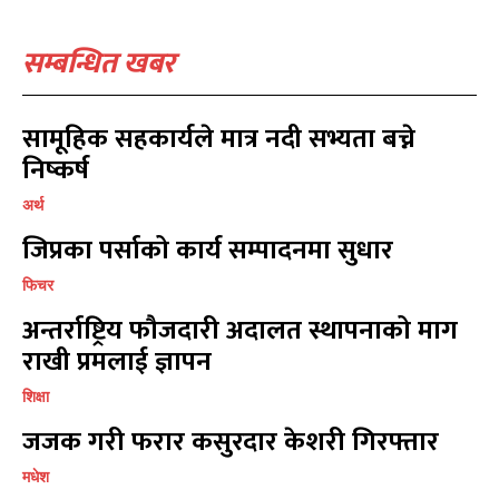
खेलकूद
खेलकूद
15
15
सम्बन्धित खबर
खेल
खेल
13
13
विश्व
विश्व
11
11
मनोरञ्जन
मनोरञ्जन
10
10
सामूहिक सहकार्यले मात्र नदी सभ्यता बच्ने
पत्रपत्रिका
पत्रपत्रिका
9
9
निष्कर्ष
कोशी
कोशी
7
7
अर्थ
संवाद
संवाद
7
7
जिप्रका पर्साको कार्य सम्पादनमा सुधार
विचार
विचार
7
7
गण्डकी
गण्डकी
6
6
फिचर
कर्णाली
कर्णाली
6
6
अन्तर्राष्ट्रिय फौजदारी अदालत स्थापनाको माग
राखी प्रमलाई ज्ञापन
सम्पर्क
सम्पर्क
शिक्षा
विज्ञापनको लागि
विज्ञापनको लागि
जजक गरी फरार कसुरदार केशरी गिरफ्तार
9855036154
9855036154
मधेश