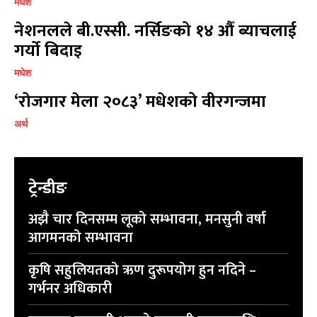
मधेश
नेशनलले बी.एस्सी. नर्सिङको १४ औँ ब्याचलाई
गर्यो बिदाइ
मधेश
‘रोजगार मेला २०८३’ मधेशको वीरगन्जमा
अर्थ
ट्रेन्डीङ
अझै चार दिनसम्म लूको सम्भावना, मनसुनी वर्षा
आगमनको सम्भावना
कृषि सहुलियतको ऋण दुरूपयोग हुन नदिने –
गर्भनर अधिकारी