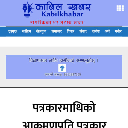
नागरिकको भर तटस्थ खबर
गृहपृष्ठ
साहित्य
खेलकूद
समाचार
विचार
संवाद
प्रदेश
अर्थ
मनोरञ्जन
पत्रकारमाथिको
आक्रमणप्रति पत्रकार