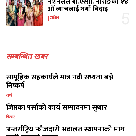
नेशनलले बी.एस्सी. नर्सिङको १४
कोशी
कोशी
7
7
औँ ब्याचलाई गर्यो बिदाइ
संवाद
संवाद
7
7
मधेश
विचार
विचार
7
7
गण्डकी
गण्डकी
6
6
कर्णाली
कर्णाली
6
6
सम्बन्धित खबर
सम्पर्क
सम्पर्क
विज्ञापनको लागि
विज्ञापनको लागि
9855036154
9855036154
सामूहिक सहकार्यले मात्र नदी सभ्यता बच्ने
निष्कर्ष
अर्थ
जिप्रका पर्साको कार्य सम्पादनमा सुधार
फिचर
प्रतिक्रिया लेख्नुहोस्
प्रतिक्रिया लेख्नुहोस्
अन्तर्राष्ट्रिय फौजदारी अदालत स्थापनाको माग