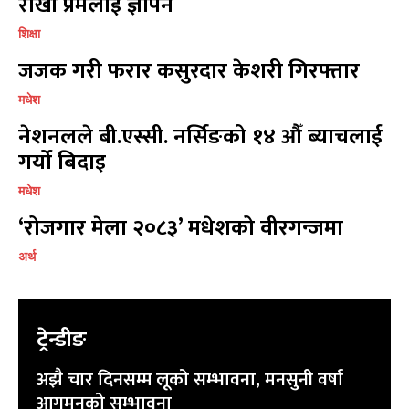
राखी प्रमलाई ज्ञापन
शिक्षा
जजक गरी फरार कसुरदार केशरी गिरफ्तार
मधेश
नेशनलले बी.एस्सी. नर्सिङको १४ औँ ब्याचलाई
गर्यो बिदाइ
मधेश
‘रोजगार मेला २०८३’ मधेशको वीरगन्जमा
अर्थ
ट्रेन्डीङ
अझै चार दिनसम्म लूको सम्भावना, मनसुनी वर्षा
आगमनको सम्भावना