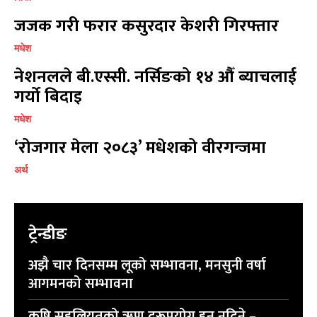
जजक गरी फरार कसुरदार केशरी गिरफ्तार
मधेश
नेशनलले बी.एस्सी. नर्सिङको १४ औँ ब्याचलाई
गर्यो बिदाइ
प्रतिक्रिया लेख्नुहोस्
प्रतिक्रिया लेख्नुहोस्
मधेश
‘रोजगार मेला २०८३’ मधेशको वीरगन्जमा
अर्थ
ट्रेन्डीङ
अझै चार दिनसम्म लूको सम्भावना, मनसुनी वर्षा
आगमनको सम्भावना
कृषि सहुलियतको ऋण दुरूपयोग हुन नदिने –