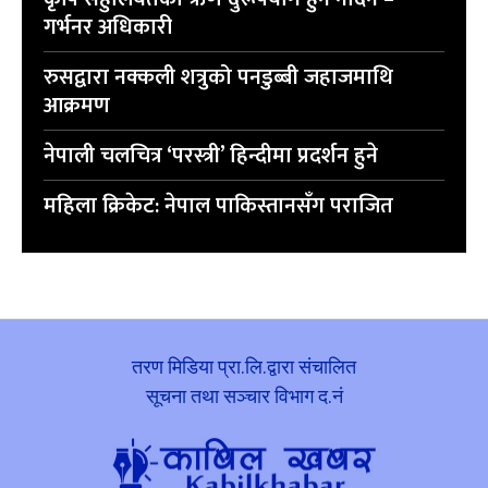
गर्भनर अधिकारी
रुसद्वारा नक्कली शत्रुको पनडुब्बी जहाजमाथि
आक्रमण
नेपाली चलचित्र ‘परस्त्री’ हिन्दीमा प्रदर्शन हुने
महिला क्रिकेट: नेपाल पाकिस्तानसँग पराजित
तरण मिडिया प्रा.लि.द्वारा संचालित
सूचना तथा सञ्चार विभाग द.नं