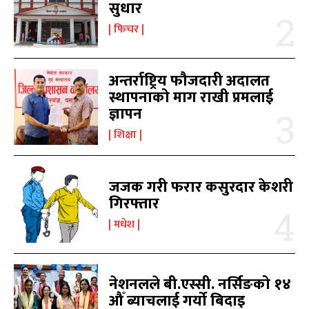
सुधार
काबिल-खबर टिभी
काबिल-खबर टिभी
फिचर
अन्तर्राष्ट्रिय फौजदारी अदालत
स्थापनाको माग राखी प्रमलाई
ज्ञापन
शिक्षा
समाचार
समाचार
1080
1080
मधेश
मधेश
215
215
जजक गरी फरार कसुरदार केशरी
राजनीति
राजनीति
55
55
गिरफ्तार
अर्थ
अर्थ
54
54
मधेश
फिचर
फिचर
28
28
विशेष
विशेष
25
25
प्रदेश
प्रदेश
21
21
नेशनलले बी.एस्सी. नर्सिङको १४
शिक्षा
शिक्षा
औँ ब्याचलाई गर्यो बिदाइ
19
19