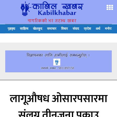
नागरिकको भर तटस्थ खबर
गृहपृष्ठ
साहित्य
खेलकूद
समाचार
विचार
संवाद
प्रदेश
अर्थ
मनोरञ्जन
लागूऔषध ओसारपसारमा
संलग्न तीनजना पक्राउ