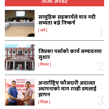
ताजा अपडेट
सामूहिक सहकार्यले मात्र नदी
सभ्यता बच्ने निष्कर्ष
खोज्नुहोस्
खोज्नुहोस्
अर्थ
काबिलखबर एफएम सुन्नुहोस
काबिलखबर एफएम सुन्नुहोस
जिप्रका पर्साको कार्य सम्पादनमा
सुधार
उज्यालो एफएम सुन्नुहोस
उज्यालो एफएम सुन्नुहोस
फिचर
अन्तर्राष्ट्रिय फौजदारी अदालत
स्थापनाको माग राखी प्रमलाई
काबिल-खबर टिभी
काबिल-खबर टिभी
ज्ञापन
शिक्षा