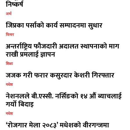
निष्कर्ष
विश्व
विश्व
11
11
मनोरञ्जन
मनोरञ्जन
10
10
अर्थ
पत्रपत्रिका
पत्रपत्रिका
9
9
जिप्रका पर्साको कार्य सम्पादनमा सुधार
कोशी
कोशी
7
7
फिचर
संवाद
संवाद
7
7
अन्तर्राष्ट्रिय फौजदारी अदालत स्थापनाको माग
विचार
विचार
7
7
राखी प्रमलाई ज्ञापन
गण्डकी
गण्डकी
6
6
कर्णाली
कर्णाली
6
6
शिक्षा
जजक गरी फरार कसुरदार केशरी गिरफ्तार
सम्पर्क
सम्पर्क
मधेश
विज्ञापनको लागि
विज्ञापनको लागि
नेशनलले बी.एस्सी. नर्सिङको १४ औँ ब्याचलाई
9855036154
9855036154
गर्यो बिदाइ
मधेश
‘रोजगार मेला २०८३’ मधेशको वीरगन्जमा