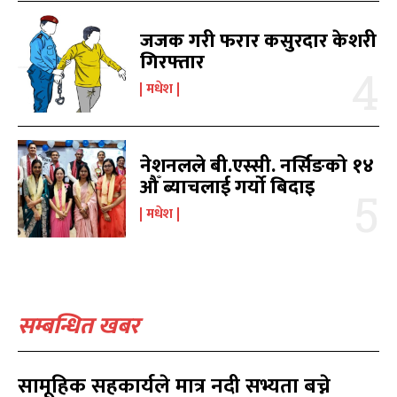
जजक गरी फरार कसुरदार केशरी
गिरफ्तार
मधेश
समाचार
समाचार
1080
1080
मधेश
मधेश
215
215
राजनीति
राजनीति
55
55
नेशनलले बी.एस्सी. नर्सिङको १४
अर्थ
अर्थ
54
54
औँ ब्याचलाई गर्यो बिदाइ
फिचर
फिचर
28
28
मधेश
विशेष
विशेष
25
25
प्रदेश
प्रदेश
21
21
शिक्षा
शिक्षा
19
19
बागमती
बागमती
16
16
सम्बन्धित खबर
स्वास्थ्य
स्वास्थ्य
15
15
खेलकूद
खेलकूद
15
15
सामूहिक सहकार्यले मात्र नदी सभ्यता बच्ने
खेल
खेल
13
13