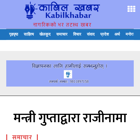
नागरिकको भर तटस्थ खबर
गृहपृष्ठ
साहित्य
खेलकूद
समाचार
विचार
संवाद
प्रदेश
अर्थ
मनोरञ्जन
मन्त्री गुप्ताद्वारा राजीनामा
समाचार