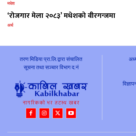
मधेश
‘रोजगार मेला २०८३’ मधेशको वीरगन्जमा
अर्थ
तरण मिडिया प्रा.लि.द्वारा संचालित
अध्
सूचना तथा सञ्चार विभाग द.नं
विज्ञ
नागरिकको भर तटस्थ खबर