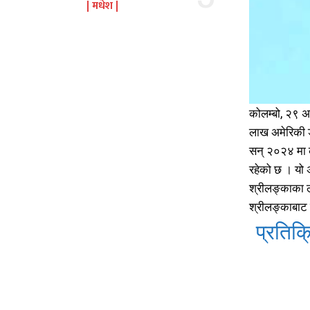
मधेश
कोलम्बो, २९ अ
लाख अमेरिकी 
सन् २०२४ मा क
रहेको छ । यो 
श्रीलङ्काका ल
श्रीलङ्काबाट
प्रतिक्र