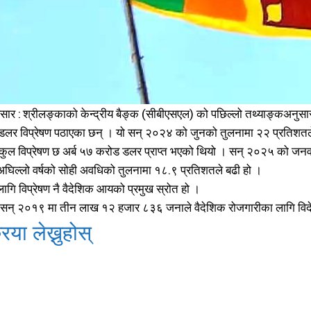
समाचार
समाचार
1080
1080
मधेश
मधेश
215
215
राजनीति
राजनीति
55
55
अर्थ
अर्थ
54
54
फिचर
फिचर
28
28
सार : श्रीलङ्काको केन्द्रीय बैङ्क (सीबीएसएल) को पछिल्लो तथ्याङ्कअनु
विशेष
विशेष
25
25
डलर विप्रेषण पठाएका छन् । यो सन् २०२४ को जुनको तुलनामा २२ प्रतिशतल
प्रदेश
प्रदेश
21
21
ुल विप्रेषण छ अर्ब ५७ करोड डलर प्राप्त भएको थियो । सन् २०२५ को जनवर
शिक्षा
शिक्षा
19
19
अघिल्लो वर्षको सोही अवधिको तुलनामा १८.९ प्रतिशतले बढी हो ।
बागमती
बागमती
16
16
ागि विप्रेषण नै वैदेशिक आयको प्रमुख स्रोत हो ।
स्वास्थ्य
स्वास्थ्य
15
15
 सन् २०१९ मा तीन लाख १२ हजार ८३६ जनाले वैदेशिक रोजगारीका लागि वि
खेलकूद
खेलकूद
15
15
िया लेख्नुहोस्
खेल
खेल
13
13
विश्व
विश्व
11
11
मनोरञ्जन
मनोरञ्जन
10
10
पत्रपत्रिका
पत्रपत्रिका
9
9