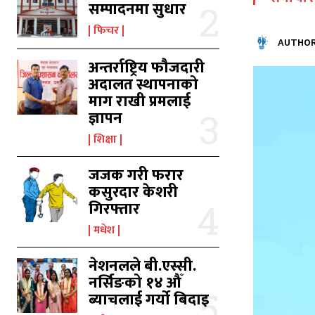
सम्पादनमा सुधार
का
का
फिचर
AUTHOR
अन्तर्राष्ट्रिय फौजदारी
अदालत स्थापनाको
उ
उ
माग राखी प्रमलाई
ज्ञापन
शिक्षा
जजक गरी फरार
कसुरदार केशरी
गिरफ्तार
मधेश
नेशनलले बी.एस्सी.
नर्सिङको १४ औँ
ब्याचलाई गर्यो बिदाइ