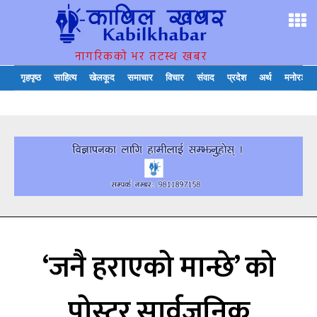
नागरिकको भर तटस्थ खबर
गृहपृष्ठ
साहित्य
खेलकूद
समाचार
विचार
संवाद
प्रदेश
अर्थ
मनोरञ्जन
‘जनै हराएको मान्छे’ को
पोस्टर सार्वजनिक