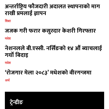
विज्ञापनको लागि
विज्ञापनको लागि
अन्तर्राष्ट्रिय फौजदारी अदालत स्थापनाको माग
9855036154
9855036154
राखी प्रमलाई ज्ञापन
शिक्षा
जजक गरी फरार कसुरदार केशरी गिरफ्तार
मधेश
प्रतिक्रिया लेख्नुहोस्
प्रतिक्रिया लेख्नुहोस्
नेशनलले बी.एस्सी. नर्सिङको १४ औँ ब्याचलाई
गर्यो बिदाइ
मधेश
‘रोजगार मेला २०८३’ मधेशको वीरगन्जमा
अर्थ
ट्रेन्डीङ