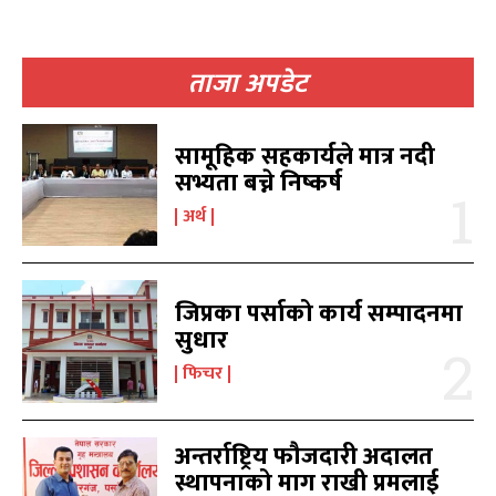
ताजा अपडेट
खोज्नुहोस्
खोज्नुहोस्
सामूहिक सहकार्यले मात्र नदी
सभ्यता बच्ने निष्कर्ष
काबिलखबर एफएम सुन्नुहोस
काबिलखबर एफएम सुन्नुहोस
अर्थ
जिप्रका पर्साको कार्य सम्पादनमा
उज्यालो एफएम सुन्नुहोस
उज्यालो एफएम सुन्नुहोस
सुधार
फिचर
काबिल-खबर टिभी
काबिल-खबर टिभी
अन्तर्राष्ट्रिय फौजदारी अदालत
स्थापनाको माग राखी प्रमलाई