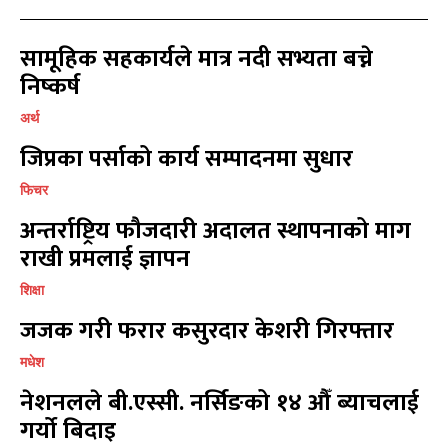
खेल
खेल
13
13
विश्व
विश्व
11
11
सामूहिक सहकार्यले मात्र नदी सभ्यता बच्ने
मनोरञ्जन
मनोरञ्जन
10
10
निष्कर्ष
पत्रपत्रिका
पत्रपत्रिका
9
9
अर्थ
कोशी
कोशी
7
7
जिप्रका पर्साको कार्य सम्पादनमा सुधार
संवाद
संवाद
7
7
विचार
विचार
7
7
फिचर
गण्डकी
गण्डकी
6
6
अन्तर्राष्ट्रिय फौजदारी अदालत स्थापनाको माग
कर्णाली
कर्णाली
6
6
राखी प्रमलाई ज्ञापन
शिक्षा
सम्पर्क
सम्पर्क
जजक गरी फरार कसुरदार केशरी गिरफ्तार
विज्ञापनको लागि
विज्ञापनको लागि
9855036154
9855036154
मधेश
नेशनलले बी.एस्सी. नर्सिङको १४ औँ ब्याचलाई
गर्यो बिदाइ