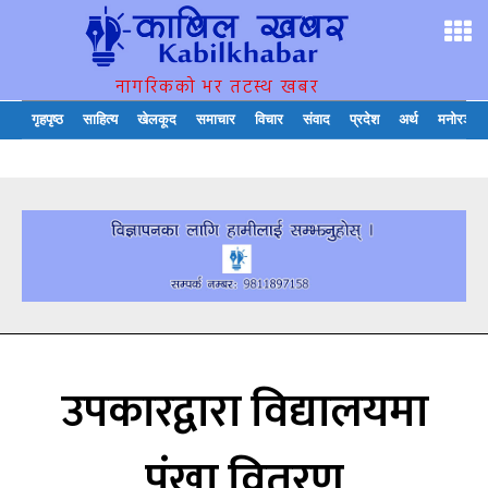
नागरिकको भर तटस्थ खबर
गृहपृष्ठ
साहित्य
खेलकूद
समाचार
विचार
संवाद
प्रदेश
अर्थ
मनोरञ्जन
उपकारद्वारा विद्यालयमा
पंखा वितरण