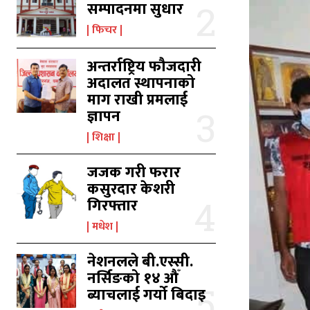
सम्पादनमा सुधार
फिचर
अन्तर्राष्ट्रिय फौजदारी
अदालत स्थापनाको
माग राखी प्रमलाई
ज्ञापन
का
का
शिक्षा
जजक गरी फरार
कसुरदार केशरी
गिरफ्तार
उ
उ
मधेश
नेशनलले बी.एस्सी.
नर्सिङको १४ औँ
ब्याचलाई गर्यो बिदाइ