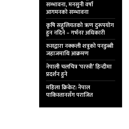
सम्भावना, मनसुनी वर्षा
आगमनको सम्भावना
कृषि सहुलियतको ऋण दुरूपयोग
हुन नदिने – गर्भनर अधिकारी
रुसद्वारा नक्कली शत्रुको पनडुब्बी
जहाजमाथि आक्रमण
नेपाली चलचित्र ‘परस्त्री’ हिन्दीमा
प्रदर्शन हुने
महिला क्रिकेट: नेपाल
पाकिस्तानसँग पराजित