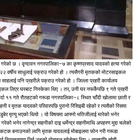
गरेको छ । वृन्दावन नगरपालिका–७ का कृष्णप्रसाद यादवको हत्या गरेको
क्त २२ वर्षीय साधुलाई पक्राउ गरेको हो । त्यसैगरी मृतकको मोटरसाइकल
साहलाई पनि प्रहरीले पक्राउ गरेको हो । जिल्ला प्रहरी कार्यालय
ल लिएर घरबाट निस्केका थिए । तर, उनी घर नफर्केपछि ९ गते प्रहरी
र्दा ११ गते रौतहटको गरूडा नगरपालिका–८ स्थित चाँदी खोलामा छाती र
सहनी र मृतक यादवको परिवारपछि पुरानो रिसिइबी रहेको र त्यसैको रिसमा
डुबेर मृत्यु भएको थियो । यो विषयमा आफ्नो भतिजीलाई मारेको भनेर
ो भनेर नागेन्द्र सहनीको दाइ धर्मेन्द्र सहनीमाथि अपहरण मुद्दा चलेको
ले टिकटक बनाउनको लागि मृतक यादवलाई मोबाइलमा फोन गरी गरूडा
नलाई नियन्त्रणमा लिई उनको मोबाइल खोसेका थिए । त्यसपछि सोही