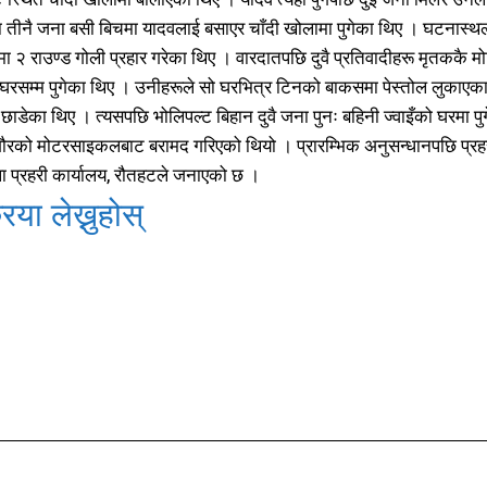
खेलकूद
खेलकूद
15
15
ीनै जना बसी बिचमा यादवलाई बसाएर चाँदी खोलामा पुगेका थिए । घटनास्थलमा
खेल
खेल
13
13
ा २ राउण्ड गोली प्रहार गरेका थिए । वारदातपछि दुवै प्रतिवादीहरू मृतककै 
विश्व
विश्व
11
11
ो घरसम्म पुगेका थिए । उनीहरूले सो घरभित्र टिनको बाकसमा पेस्तोल लुकाएक
मनोरञ्जन
मनोरञ्जन
10
10
 छाडेका थिए । त्यसपछि भोलिपल्ट बिहान दुवै जना पुनः बहिनी ज्वाइँको घरमा 
पत्रपत्रिका
पत्रपत्रिका
को मोटरसाइकलबाट बरामद गरिएको थियो । प्रारम्भिक अनुसन्धानपछि प्रहरीले 
9
9
ला प्रहरी कार्यालय, रौतहटले जनाएको छ ।
कोशी
कोशी
7
7
संवाद
संवाद
7
7
िया लेख्नुहोस्
विचार
विचार
7
7
गण्डकी
गण्डकी
6
6
कर्णाली
कर्णाली
6
6
िया लेख्नुहोस्
िया लेख्नुहोस्