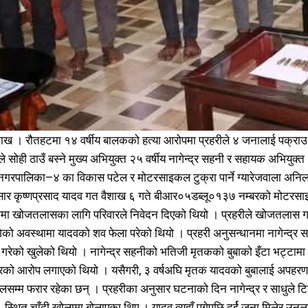
समाचार
समाचार
1080
1080
ाख । रौतहटमा १४ वर्षीय बालकको हत्या आरोपमा प्रहरीले ४ जनालाई पक्राउ 
मधेश
मधेश
215
215
े सोही ठाउँ बस्ने मुख्य अभियुक्त २५ वर्षीय नागेन्द्र सहनी र सहायक अभियु
राजनीति
राजनीति
55
55
र नगरपालिका–४ का विकास पटेल र मोटरसाइकल टुक्रा पार्ने ग्यारेजवाला अनिल 
अर्थ
अर्थ
54
54
र कृष्णप्रसाद यादव गत वैशाख ६ गते बीआर०५डब्लू०१३७ नम्बरको मोटरसाइक
फिचर
फिचर
28
28
ामा खोजतलासका लागि परिवारले निवेदन दिएको थियो । प्रहरीले खोजतलास ग
विशेष
विशेष
25
25
गेको अवस्थामा यादवको शव फेला परेको थियो । प्रहरी अनुसन्धानमा नागेन्द्र 
प्रदेश
प्रदेश
21
21
 गरेको खुलेको थियो । नागेन्द्र सहनीको भतिजी मृतकको बुबाको इँटा भट्टामा 
शिक्षा
शिक्षा
19
19
को आरोप लगाएको थियो । यसैगरी, ३ वर्षअघि मृतक यादवको बुबालाई अपहरण गरेक
बागमती
बागमती
16
16
लसम्म फरार रहेका छन् । प्रहरीका अनुसार घटनाको दिन नागेन्द्र र साधु
स्वास्थ्य
स्वास्थ्य
15
15
्थित चाँदी खोलामा बोलाएका थिए । यादव त्यहाँ पुगेपछि दुर्ई जना मिलेर उ