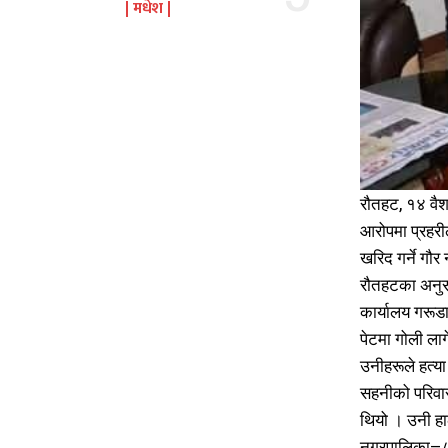
मधेश
रौतहट, १४ वैश
आरोपमा प्रहरील
खरिद गर्ने गौ
रौतहटका अनुसा
कार्यालय गरूड
पेटमा गोली ला
उनीहरूले हत्या
सहनीको परिवार
थियो । उनी हा
नगरपालिका–८ स