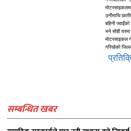
मोटरसाइकलमा त
उनीमाथि छातीम
बहिनी ज्वाइँक
भने सोही घरमा
मोटरसाइकल गौर
गरिरहेको जिल्
प्रतिक्र
सम्बन्धित खबर
प्रतिक्र
प्रतिक्र