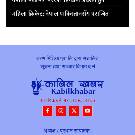
नेपाली चलचित्र ‘परस्त्री’ हिन्दीमा प्रदर्शन हुने
महिला क्रिकेट: नेपाल पाकिस्तानसँग पराजित
तरण मिडिया प्रा.लि.द्वारा संचालित
सूचना तथा सञ्चार विभाग द.नं
नागरिकको भर तटस्थ खबर
अध्यक्ष / प्रधान सम्पादक :