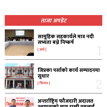
ताजा अपडेट
खोज्नुहोस्
खोज्नुहोस्
सामूहिक सहकार्यले मात्र नदी
सभ्यता बच्ने निष्कर्ष
काबिलखबर एफएम सुन्नुहोस
काबिलखबर एफएम सुन्नुहोस
अर्थ
जिप्रका पर्साको कार्य सम्पादनमा
उज्यालो एफएम सुन्नुहोस
उज्यालो एफएम सुन्नुहोस
सुधार
फिचर
काबिल-खबर टिभी
काबिल-खबर टिभी
अन्तर्राष्ट्रिय फौजदारी अदालत
स्थापनाको माग राखी प्रमलाई