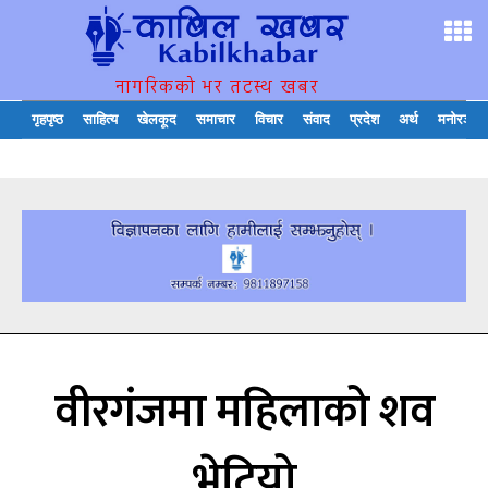
नागरिकको भर तटस्थ खबर
गृहपृष्ठ
साहित्य
खेलकूद
समाचार
विचार
संवाद
प्रदेश
अर्थ
मनोरञ्जन
वीरगंजमा महिलाको शव
भेटियो