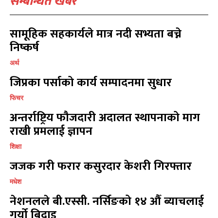
सम्बन्धित खबर
खेल
खेल
13
13
विश्व
विश्व
11
11
सामूहिक सहकार्यले मात्र नदी सभ्यता बच्ने
मनोरञ्जन
मनोरञ्जन
10
10
निष्कर्ष
पत्रपत्रिका
पत्रपत्रिका
9
9
अर्थ
कोशी
कोशी
7
7
जिप्रका पर्साको कार्य सम्पादनमा सुधार
संवाद
संवाद
7
7
विचार
विचार
7
7
फिचर
गण्डकी
गण्डकी
6
6
अन्तर्राष्ट्रिय फौजदारी अदालत स्थापनाको माग
कर्णाली
कर्णाली
6
6
राखी प्रमलाई ज्ञापन
शिक्षा
सम्पर्क
सम्पर्क
जजक गरी फरार कसुरदार केशरी गिरफ्तार
विज्ञापनको लागि
विज्ञापनको लागि
9855036154
9855036154
मधेश
नेशनलले बी.एस्सी. नर्सिङको १४ औँ ब्याचलाई
गर्यो बिदाइ