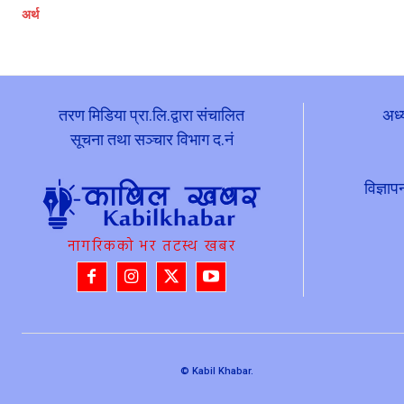
अर्थ
तरण मिडिया प्रा.लि.द्वारा संचालित
अध्
सूचना तथा सञ्चार विभाग द.नं
विज्ञ
नागरिकको भर तटस्थ खबर
© Kabil Khabar.