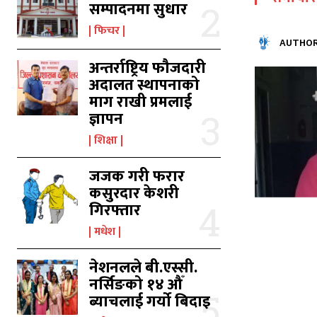
का
का
सम्पादनमा सुधार
फिचर
AUTHOR
अन्तर्राष्ट्रिय फौजदारी
उ
उ
अदालत स्थापनाको
माग राखी प्रमलाई
ज्ञापन
शिक्षा
जजक गरी फरार
कसुरदार केशरी
गिरफ्तार
मधेश
नेशनलले बी.एस्सी.
नर्सिङको १४ औँ
ब्याचलाई गर्यो बिदाइ