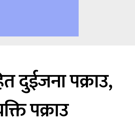
 दुईजना पक्राउ,
क्ति पक्राउ
ि
ि
4
4