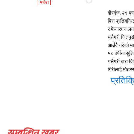
मधेश
वीरगंज, २९ फ
पिस प्रतिबन्धि
र फेनारगन लगा
यसैगरी जितपु
आउँदै गरेको म
५० वर्षीया सु
यसैगरी बारा ज
गिरीलाई मोटर
प्रतिक्र
सम्बन्धित खबर