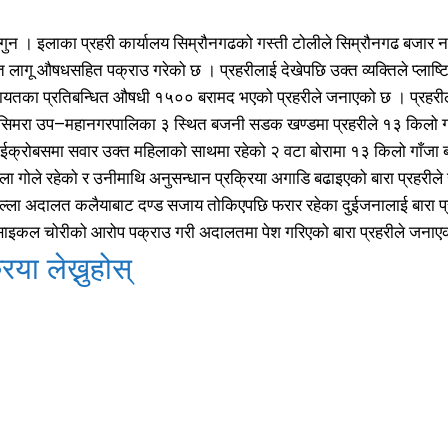
मधेश
मधेश
215
215
ागुन । इलाका प्रहरी कार्यालय सिम्रौनगढको गस्ती टोलीले सिम्रौनगढ बजा
राजनीति
राजनीति
55
55
त लागू औषधसहित पक्राउ गरेको छ । प्रहरीलाई देखेपछि उक्त व्यक्तिले प्लाष्
अर्थ
अर्थ
54
54
यतका प्रतिबन्धित औषधी १५०० बरामद भएको प्रहरीले जनाएको छ । प्रहरीले 
फिचर
फिचर
28
28
रसिमरा उप–महानगरपालिका ३ स्थित बजनी सडक खण्डमा प्रहरीले १३ किलो ग
विशेष
विशेष
25
25
ाईक्रोबसमा सवार उक्त महिलाको साथमा रहेको २ वटा बोरामा १३ किलो गाँजा 
प्रदेश
प्रदेश
21
21
शिला गोले रहेको र उनीमाथि अनुसन्धान प्रक्रिया अगाडि बढाइएको बारा प्रहरी
शिक्षा
शिक्षा
19
19
िल्ला अदालत कलैयाबाट दण्ड सजाय तोकिएपछि फरार रहेका दुईजनालाई बारा प्
बागमती
बागमती
16
16
साइकल चोरीको आरोप पक्राउ गरी अदालतमा पेश गरिएको बारा प्रहरीले जनाए
स्वास्थ्य
स्वास्थ्य
15
15
िया लेख्नुहोस्
खेलकूद
खेलकूद
15
15
खेल
खेल
13
13
विश्व
विश्व
11
11
मनोरञ्जन
मनोरञ्जन
10
10
पत्रपत्रिका
पत्रपत्रिका
9
9
कोशी
कोशी
7
7
7
7