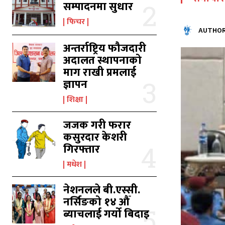
सम्पादनमा सुधार
फिचर
का
का
AUTHOR
अन्तर्राष्ट्रिय फौजदारी
अदालत स्थापनाको
माग राखी प्रमलाई
उ
उ
ज्ञापन
शिक्षा
जजक गरी फरार
कसुरदार केशरी
गिरफ्तार
मधेश
नेशनलले बी.एस्सी.
नर्सिङको १४ औँ
ब्याचलाई गर्यो बिदाइ