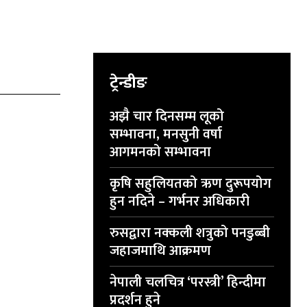
ट्रेन्डीङ
अझै चार दिनसम्म लूको
सम्भावना, मनसुनी वर्षा
आगमनको सम्भावना
कृषि सहुलियतको ऋण दुरूपयोग
हुन नदिने – गर्भनर अधिकारी
रुसद्वारा नक्कली शत्रुको पनडुब्बी
जहाजमाथि आक्रमण
नेपाली चलचित्र ‘परस्त्री’ हिन्दीमा
प्रदर्शन हुने