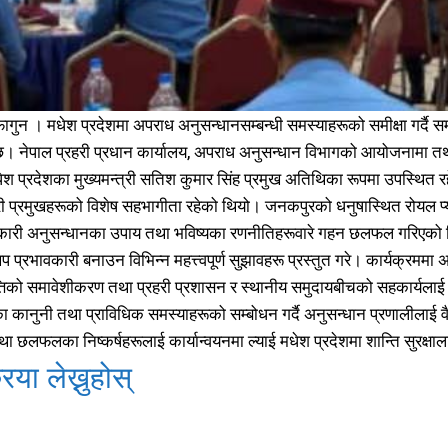
समाचार
समाचार
1080
1080
मधेश
मधेश
215
215
राजनीति
राजनीति
55
55
गुन । मधेश प्रदेशमा अपराध अनुसन्धानसम्बन्धी समस्याहरूको समीक्षा गर्दै स
अर्थ
अर्थ
54
54
छ। नेपाल प्रहरी प्रधान कार्यालय, अपराध अनुसन्धान विभागको आयोजनामा तथ
फिचर
फिचर
28
28
धेश प्रदेशका मुख्यमन्त्री सतिश कुमार सिंह प्रमुख अतिथिका रूपमा उपस्थित 
विशेष
विशेष
25
25
री प्रमुखहरूको विशेष सहभागीता रहेको थियो। जनकपुरको धनुषास्थित रोयल प्या
प्रदेश
प्रदेश
21
21
वकारी अनुसन्धानका उपाय तथा भविष्यका रणनीतिहरूवारे गहन छलफल गरिएको 
शिक्षा
शिक्षा
19
19
प प्रभावकारी बनाउन विभिन्न महत्त्वपूर्ण सुझावहरू प्रस्तुत गरे। कार्यक्रममा
बागमती
बागमती
16
16
्तिको समावेशीकरण तथा प्रहरी प्रशासन र स्थानीय समुदायबीचको सहकार्यलाई
स्वास्थ्य
स्वास्थ्य
15
15
ा कानुनी तथा प्राविधिक समस्याहरूको सम्बोधन गर्दै अनुसन्धान प्रणालीलाई 
खेलकूद
खेलकूद
15
15
तथा छलफलका निष्कर्षहरूलाई कार्यान्वयनमा ल्याई मधेश प्रदेशमा शान्ति सुरक्ष
खेल
खेल
13
13
िया लेख्नुहोस्
विश्व
विश्व
11
11
मनोरञ्जन
मनोरञ्जन
10
10
पत्रपत्रिका
पत्रपत्रिका
9
9