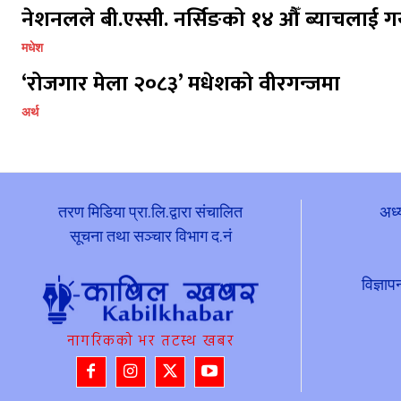
नेशनलले बी.एस्सी. नर्सिङको १४ औँ ब्याचलाई गर
मधेश
‘रोजगार मेला २०८३’ मधेशको वीरगन्जमा
अर्थ
तरण मिडिया प्रा.लि.द्वारा संचालित
अध्
सूचना तथा सञ्चार विभाग द.नं
विज्ञ
नागरिकको भर तटस्थ खबर