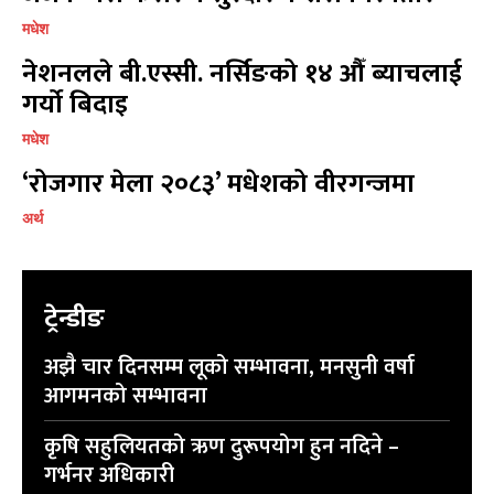
मधेश
नेशनलले बी.एस्सी. नर्सिङको १४ औँ ब्याचलाई
गर्यो बिदाइ
प्रतिक्रिया लेख्नुहोस्
प्रतिक्रिया लेख्नुहोस्
मधेश
‘रोजगार मेला २०८३’ मधेशको वीरगन्जमा
अर्थ
ट्रेन्डीङ
अझै चार दिनसम्म लूको सम्भावना, मनसुनी वर्षा
आगमनको सम्भावना
कृषि सहुलियतको ऋण दुरूपयोग हुन नदिने –
गर्भनर अधिकारी