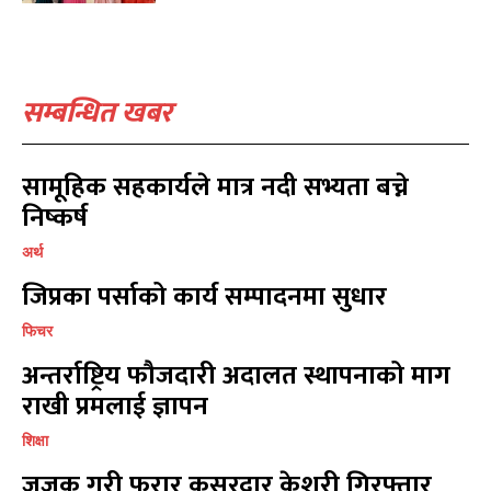
स्वास्थ्य
स्वास्थ्य
15
15
खेलकूद
खेलकूद
15
15
खेल
खेल
13
13
सम्बन्धित खबर
विश्व
विश्व
11
11
मनोरञ्जन
मनोरञ्जन
10
10
पत्रपत्रिका
पत्रपत्रिका
9
9
सामूहिक सहकार्यले मात्र नदी सभ्यता बच्ने
कोशी
कोशी
7
7
निष्कर्ष
संवाद
संवाद
7
7
अर्थ
विचार
विचार
7
7
जिप्रका पर्साको कार्य सम्पादनमा सुधार
गण्डकी
गण्डकी
6
6
कर्णाली
कर्णाली
6
6
फिचर
अन्तर्राष्ट्रिय फौजदारी अदालत स्थापनाको माग
सम्पर्क
सम्पर्क
राखी प्रमलाई ज्ञापन
विज्ञापनको लागि
विज्ञापनको लागि
शिक्षा
9855036154
9855036154
जजक गरी फरार कसुरदार केशरी गिरफ्तार