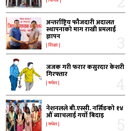
फिचर
काबिल-खबर टिभी
काबिल-खबर टिभी
अन्तर्राष्ट्रिय फौजदारी अदालत
स्थापनाको माग राखी प्रमलाई
ज्ञापन
शिक्षा
समाचार
समाचार
1080
1080
जजक गरी फरार कसुरदार केशरी
मधेश
मधेश
215
215
गिरफ्तार
राजनीति
राजनीति
55
55
मधेश
अर्थ
अर्थ
54
54
फिचर
फिचर
28
28
विशेष
विशेष
25
25
नेशनलले बी.एस्सी. नर्सिङको १४
प्रदेश
प्रदेश
21
21
औँ ब्याचलाई गर्यो बिदाइ
शिक्षा
शिक्षा
19
19
मधेश
बागमती
बागमती
16
16