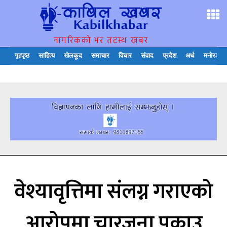
नागरिकको भर तटस्थ खबर
गृहपृष्ठ
साहित्य
खेलकूद
समाचार
विचार
संवाद
प्रदेश
अर्थ
मनोरञ्जन
वेश्यावृत्तिमा संलग्न गराएको
आरोपमा चारजना पक्राउ