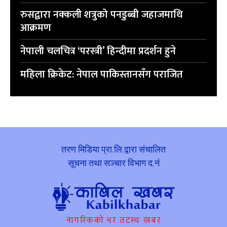
रुसद्वारा नक्कली शत्रुको पनडुब्बी जहाजमाथि
आक्रमण
नेपाली चलचित्र ‘परस्त्री’ हिन्दीमा प्रदर्शन हुने
महिला क्रिकेट: नेपाल पाकिस्तानसँग पराजित
तरण मिडिया प्रा.लि.द्वारा संचालित
सूचना तथा सञ्चार विभाग द.नं
नागरिकको भर तटस्थ खबर