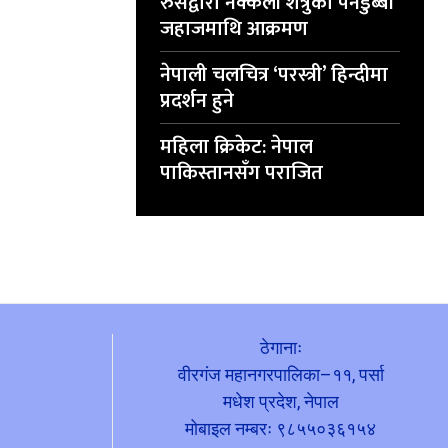
रुसद्वारा नक्कली शत्रुको पनडुब्बी
जहाजमाथि आक्रमण
नेपाली चलचित्र ‘परस्त्री’ हिन्दीमा
प्रदर्शन हुने
महिला क्रिकेट: नेपाल
पाकिस्तानसँग पराजित
ठेगानाः
वीरगंज महानगरपालिका–११, पर्सा
मधेश प्रदेश, नेपाल
मोबाइल नम्बरः ९८५५०३६१५४