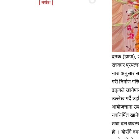
मधेश
दमक (झापा), २
सरकार प्रयत्नश
नारा अनुसार स
गरी निर्माण ग
ढङ्गले खानेपा
उल्लेख गर्दै उह
आयोजनामा उपभ
नवनिर्मित खा
तथा ढल व्यवस
हो । योसँगै द