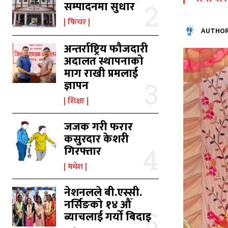
सम्पादनमा सुधार
फिचर
AUTHOR
अन्तर्राष्ट्रिय फौजदारी
अदालत स्थापनाको
का
का
माग राखी प्रमलाई
ज्ञापन
शिक्षा
उ
उ
जजक गरी फरार
कसुरदार केशरी
गिरफ्तार
मधेश
नेशनलले बी.एस्सी.
नर्सिङको १४ औँ
ब्याचलाई गर्यो बिदाइ