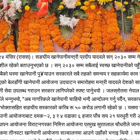
समाचार
समाचार
1080
1080
मधेश
मधेश
215
215
राजनीति
राजनीति
55
55
४ मंसिर (रासस)। सङघीय खानेपानीमन्त्री प्रदीप यादवले सन् २०३० सम्म ने
अर्थ
अर्थ
54
54
ील रहेको बताउनुभएको छ । सन् २०३० सम्म सबैलाई स्वच्छ खानेपानीको पहुँच विस
फिचर
फिचर
28
28
बैको घरमा खानेपानी पु¥याउन सरकारले सबै तहको समन्वय र सहकार्यमा काम गर
विशेष
विशेष
25
25
रिएको बेलडाँगी खानेपानी आयोजना उदघाटन समारोहमा मन्त्री यादवले देशको स
प्रदेश
प्रदेश
21
21
नी सेवा उपलब्ध गराउन सरकार लागिपरेको स्पष्ट पार्नुभयो । जलस्रोतमा नेप
शिक्षा
शिक्षा
19
19
ाँले भन्नुभयो, “अब नागरिकले खानेपानी चाहियो भन्दै आन्दोलन गर्नु पर्दैन, सरका
बागमती
बागमती
16
16
ोक्तासहित सङघीय सरकारको करिब रू ५० करोड लगानी रहेको छ । यसमा 
स्वास्थ्य
स्वास्थ्य
15
15
नेपानी आयोजनाबाट दमक–२, ३ र ४ वडाका ६ हजार पाँच सय २१ घरधुरी गरी २
खेलकूद
खेलकूद
15
15
्थापन आयोजना विराटनगरका निमित्त आयोजना प्रमुख सुरतलाल चौधरीले जानक
खेल
खेल
13
13
मकमा तीनवटा खानेपानी आयोजना सञ्चालनमा आउने उहाँको भनाइ थियो । यस खानेप
विश्व
विश्व
11
11