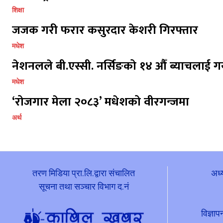
शिक्षा
जजक गरी फरार कसुरदार केशरी गिरफ्तार
मधेश
नेशनलले बी.एस्सी. नर्सिङको १४ औँ ब्याचलाई गर
मधेश
‘रोजगार मेला २०८३’ मधेशको वीरगन्जमा
अर्थ
तरण मिडिया प्रा.लि.द्वारा संचालित
अध्
सूचना तथा सञ्चार विभाग द.नं
विज्ञ