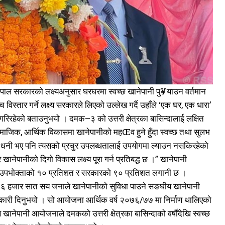
पाल सरकारको लक्ष्यअनुसार घरघरमा स्वच्छ खानेपानी पु¥याउन वर्तमान
्तार गर्ने लक्ष्य सरकारले लिएको उल्लेख गर्दै उहाँले ‘एक घर, एक धारा’
िरहेको बताउनुभयो । दमक–३ को उत्तरी क्षेत्रका बासिन्दालाई लक्षित
ामाजिक, आर्थिक विकासमा खानेपानीको महŒव हुने हुँदा स्वच्छ तथा सुलभ
ाल धनी भए पनि त्यसको प्रचुर उपलब्धतालाई उपयोगमा ल्याउन नसकिरहेको
र खानेपानीको दिगो विकास लक्ष्य पूरा गर्न प्रतिबद्ध छ ।” खानेपानी
उपभोक्ताको १० प्रतिशत र सरकारको ९० प्रतिशत लगानी छ ।
६ हजार सात सय जनाले खानेपानीको सुविधा पाउने सङघीय खानेपानी
ारी दिनुभयो । सो आयोजना आर्थिक वर्ष २०७६/७७ मा निर्माण थालिएको
ानी आयोजनाले दमकको उत्तरी क्षेत्रका बासिन्दाको वर्षाैंदेखि स्वच्छ