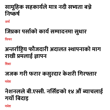
खेल
खेल
13
13
सामूहिक सहकार्यले मात्र नदी सभ्यता बच्ने
विश्व
विश्व
11
11
निष्कर्ष
मनोरञ्जन
मनोरञ्जन
10
10
पत्रपत्रिका
पत्रपत्रिका
9
9
अर्थ
कोशी
कोशी
7
7
जिप्रका पर्साको कार्य सम्पादनमा सुधार
संवाद
संवाद
7
7
फिचर
विचार
विचार
7
7
अन्तर्राष्ट्रिय फौजदारी अदालत स्थापनाको माग
गण्डकी
गण्डकी
6
6
राखी प्रमलाई ज्ञापन
कर्णाली
कर्णाली
6
6
शिक्षा
सम्पर्क
सम्पर्क
जजक गरी फरार कसुरदार केशरी गिरफ्तार
विज्ञापनको लागि
विज्ञापनको लागि
मधेश
9855036154
9855036154
नेशनलले बी.एस्सी. नर्सिङको १४ औँ ब्याचलाई
गर्यो बिदाइ
मधेश