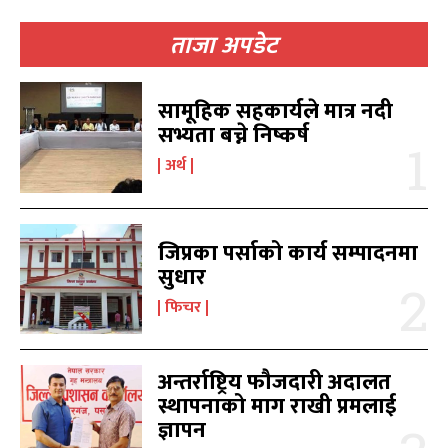
ताजा अपडेट
सामूहिक सहकार्यले मात्र नदी
खोज्नुहोस्
खोज्नुहोस्
सभ्यता बच्ने निष्कर्ष
अर्थ
काबिलखबर एफएम सुन्नुहोस
काबिलखबर एफएम सुन्नुहोस
जिप्रका पर्साको कार्य सम्पादनमा
सुधार
उज्यालो एफएम सुन्नुहोस
उज्यालो एफएम सुन्नुहोस
फिचर
अन्तर्राष्ट्रिय फौजदारी अदालत
काबिल-खबर टिभी
काबिल-खबर टिभी
स्थापनाको माग राखी प्रमलाई
ज्ञापन