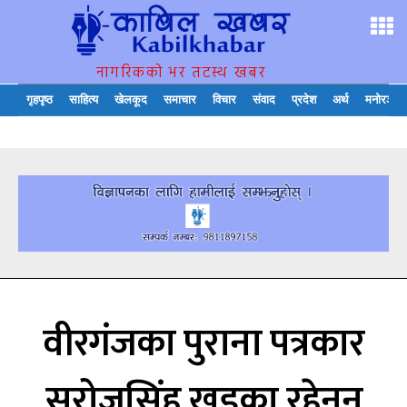
नागरिकको भर तटस्थ खबर
गृहपृष्ठ
साहित्य
खेलकूद
समाचार
विचार
संवाद
प्रदेश
अर्थ
मनोरञ्जन
वीरगंजका पुराना पत्रकार
सरोजसिंह खडका रहेनन्