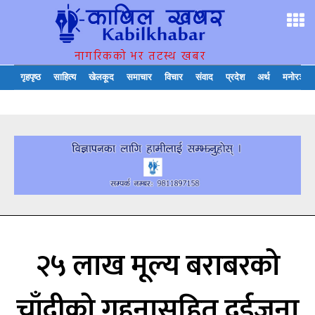
नागरिकको भर तटस्थ खबर
गृहपृष्ठ
साहित्य
खेलकूद
समाचार
विचार
संवाद
प्रदेश
अर्थ
मनोरञ्जन
२५ लाख मूल्य बराबरको
चाँदीको गहनासहित दुईजना