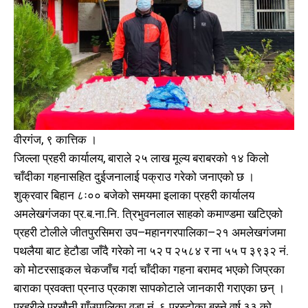
वीरगंज, ९ कात्तिक ।
जिल्ला प्रहरी कार्यालय, बाराले २५ लाख मूल्य बराबरको १४ किलो
चाँदीका गहनासहित दुईजनालाई पक्राउ गरेको जनाएको छ ।
शुक्रवार बिहान ८ः०० बजेको समयमा इलाका प्रहरी कार्यालय
अमलेखगंजका प्र.ब.ना.नि. त्रिभुवनलाल साहको कमाण्डमा खटिएको
प्रहरी टोलीले जीतपुरसिमरा उप–महानगरपालिका–२१ अमलेखगंजमा
पथलैया बाट हेटौडा जाँदै गरेको ना ५२ प २५८४ र ना ५५ प ३९३२ नं.
को मोटरसाइकल चेकजाँच गर्दा चाँदीका गहना बरामद भएको जिप्रका
बाराका प्रवक्ता प्रनाउ प्रकाश सापकोटाले जानकारी गराएका छन् ।
प्रहरीले प्रसौनी गाँउपालिका वडा नं. ६ प्रस्टोका बस्ने वर्ष ३३ को