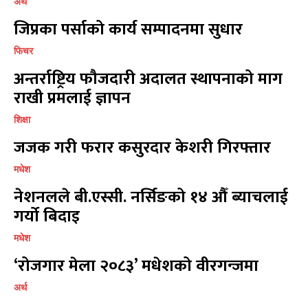
अर्थ
सम्पर्क
सम्पर्क
जिप्रका पर्साको कार्य सम्पादनमा सुधार
विज्ञापनको लागि
विज्ञापनको लागि
फिचर
9855036154
9855036154
अन्तर्राष्ट्रिय फौजदारी अदालत स्थापनाको माग
राखी प्रमलाई ज्ञापन
शिक्षा
जजक गरी फरार कसुरदार केशरी गिरफ्तार
प्रतिक्रिया लेख्नुहोस्
प्रतिक्रिया लेख्नुहोस्
मधेश
नेशनलले बी.एस्सी. नर्सिङको १४ औँ ब्याचलाई
गर्यो बिदाइ
मधेश
‘रोजगार मेला २०८३’ मधेशको वीरगन्जमा
अर्थ