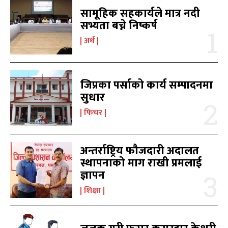
उज्यालो एफएम सुन्नुहोस
उज्यालो एफएम सुन्नुहोस
सामूहिक सहकार्यले मात्र नदी
सभ्यता बच्ने निष्कर्ष
अर्थ
काबिल-खबर टिभी
काबिल-खबर टिभी
जिप्रका पर्साको कार्य सम्पादनमा
सुधार
फिचर
अन्तर्राष्ट्रिय फौजदारी अदालत
स्थापनाको माग राखी प्रमलाई
समाचार
समाचार
1080
1080
ज्ञापन
मधेश
मधेश
215
215
शिक्षा
राजनीति
राजनीति
55
55
अर्थ
अर्थ
54
54
फिचर
फिचर
28
28