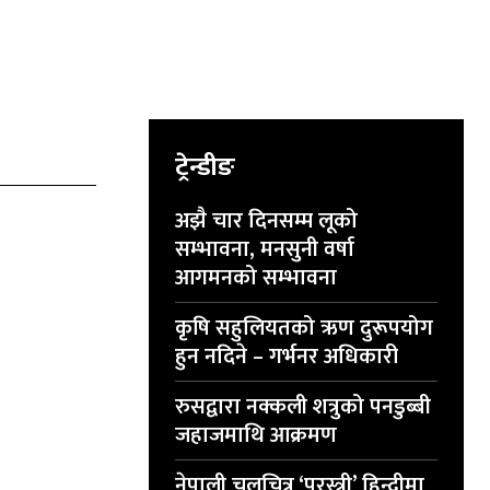
ट्रेन्डीङ
अझै चार दिनसम्म लूको
सम्भावना, मनसुनी वर्षा
आगमनको सम्भावना
कृषि सहुलियतको ऋण दुरूपयोग
हुन नदिने – गर्भनर अधिकारी
रुसद्वारा नक्कली शत्रुको पनडुब्बी
जहाजमाथि आक्रमण
नेपाली चलचित्र ‘परस्त्री’ हिन्दीमा