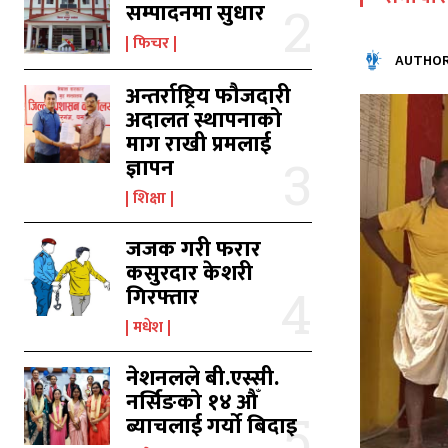
सम्पादनमा सुधार
फिचर
AUTHOR
का
का
अन्तर्राष्ट्रिय फौजदारी
अदालत स्थापनाको
माग राखी प्रमलाई
ज्ञापन
उ
उ
शिक्षा
जजक गरी फरार
कसुरदार केशरी
गिरफ्तार
मधेश
नेशनलले बी.एस्सी.
नर्सिङको १४ औँ
ब्याचलाई गर्यो बिदाइ