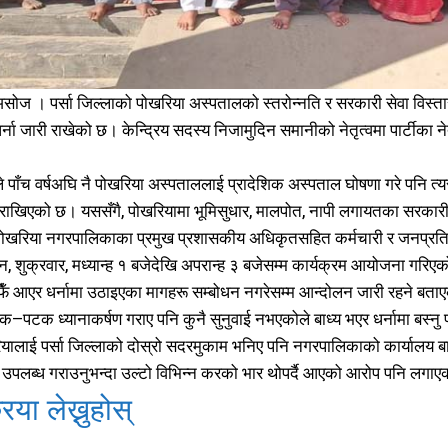
समाचार
समाचार
1080
1080
मधेश
मधेश
215
215
ोज । पर्सा जिल्लाको पोखरिया अस्पतालको स्तरोन्नति र सरकारी सेवा विस्तारको
राजनीति
राजनीति
55
55
र्ना जारी राखेको छ। केन्द्रिय सदस्य निजामुदिन समानीको नेतृत्वमा पार्टीका 
अर्थ
अर्थ
54
54
फिचर
फिचर
28
28
 पाँच वर्षअघि नै पोखरिया अस्पताललाई प्रादेशिक अस्पताल घोषणा गरे पनि त्य
विशेष
विशेष
25
25
री राखिएको छ। यससँगै, पोखरियामा भूमिसुधार, मालपोत, नापी लगायतका सरकारी क
प्रदेश
प्रदेश
21
21
पोखरिया नगरपालिकाका प्रमुख प्रशासकीय अधिकृतसहित कर्मचारी र जनप्रत
शिक्षा
शिक्षा
 दिन, शुक्रवार, मध्यान्ह १ बजेदेखि अपरान्ह ३ बजेसम्म कार्यक्रम आयोजना गर
19
19
आफैँ आएर धर्नामा उठाइएका मागहरू सम्बोधन नगरेसम्म आन्दोलन जारी रहने ब
बागमती
बागमती
16
16
पटक ध्यानाकर्षण गराए पनि कुनै सुनुवाई नभएकोले बाध्य भएर धर्नामा बस्नु 
स्वास्थ्य
स्वास्थ्य
15
15
यालाई पर्सा जिल्लाको दोस्रो सदरमुकाम भनिए पनि नगरपालिकाको कार्यालय 
खेलकूद
खेलकूद
15
15
उपलब्ध गराउनुभन्दा उल्टो विभिन्न करको भार थोपर्दै आएको आरोप पनि लगाए
खेल
खेल
13
13
िया लेख्नुहोस्
विश्व
विश्व
11
11
मनोरञ्जन
मनोरञ्जन
10
10