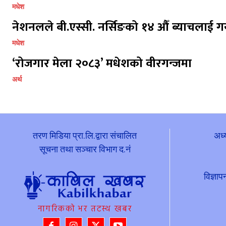
मधेश
नेशनलले बी.एस्सी. नर्सिङको १४ औँ ब्याचलाई गर
मधेश
‘रोजगार मेला २०८३’ मधेशको वीरगन्जमा
अर्थ
तरण मिडिया प्रा.लि.द्वारा संचालित
अध्
सूचना तथा सञ्चार विभाग द.नं
विज्ञ
नागरिकको भर तटस्थ खबर