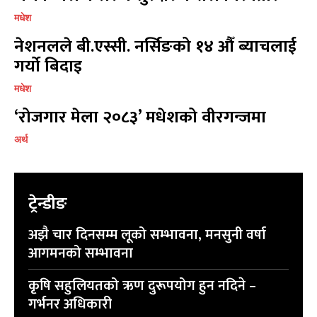
मधेश
नेशनलले बी.एस्सी. नर्सिङको १४ औँ ब्याचलाई
गर्यो बिदाइ
प्रतिक्रिया लेख्नुहोस्
प्रतिक्रिया लेख्नुहोस्
मधेश
‘रोजगार मेला २०८३’ मधेशको वीरगन्जमा
अर्थ
ट्रेन्डीङ
अझै चार दिनसम्म लूको सम्भावना, मनसुनी वर्षा
आगमनको सम्भावना
कृषि सहुलियतको ऋण दुरूपयोग हुन नदिने –
गर्भनर अधिकारी