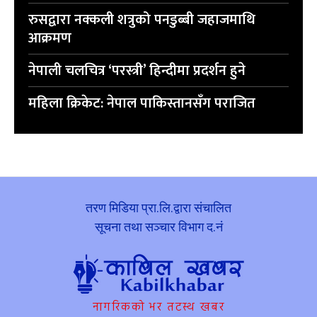
रुसद्वारा नक्कली शत्रुको पनडुब्बी जहाजमाथि
आक्रमण
नेपाली चलचित्र ‘परस्त्री’ हिन्दीमा प्रदर्शन हुने
महिला क्रिकेट: नेपाल पाकिस्तानसँग पराजित
तरण मिडिया प्रा.लि.द्वारा संचालित
सूचना तथा सञ्चार विभाग द.नं
नागरिकको भर तटस्थ खबर