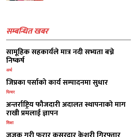
स्वास्थ्य
स्वास्थ्य
15
15
खेलकूद
खेलकूद
15
15
खेल
खेल
13
13
सम्बन्धित खबर
विश्व
विश्व
11
11
मनोरञ्जन
मनोरञ्जन
10
10
पत्रपत्रिका
पत्रपत्रिका
9
9
सामूहिक सहकार्यले मात्र नदी सभ्यता बच्ने
कोशी
कोशी
7
7
निष्कर्ष
संवाद
संवाद
7
7
अर्थ
विचार
विचार
7
7
जिप्रका पर्साको कार्य सम्पादनमा सुधार
गण्डकी
गण्डकी
6
6
कर्णाली
कर्णाली
6
6
फिचर
अन्तर्राष्ट्रिय फौजदारी अदालत स्थापनाको माग
सम्पर्क
सम्पर्क
राखी प्रमलाई ज्ञापन
विज्ञापनको लागि
विज्ञापनको लागि
शिक्षा
9855036154
9855036154
जजक गरी फरार कसुरदार केशरी गिरफ्तार