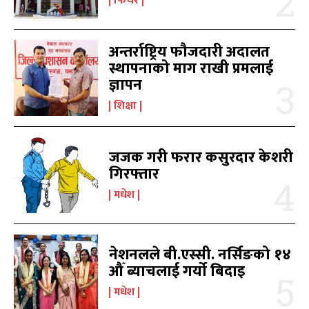
फिचर
काबिल-खबर टिभी
काबिल-खबर टिभी
अन्तर्राष्ट्रिय फौजदारी अदालत
स्थापनाको माग राखी प्रमलाई
ज्ञापन
शिक्षा
समाचार
समाचार
1080
1080
जजक गरी फरार कसुरदार केशरी
मधेश
मधेश
215
215
गिरफ्तार
राजनीति
राजनीति
55
55
मधेश
अर्थ
अर्थ
54
54
फिचर
फिचर
28
28
विशेष
विशेष
25
25
नेशनलले बी.एस्सी. नर्सिङको १४
प्रदेश
प्रदेश
21
21
औँ ब्याचलाई गर्यो बिदाइ
शिक्षा
शिक्षा
19
19
मधेश
बागमती
बागमती
16
16