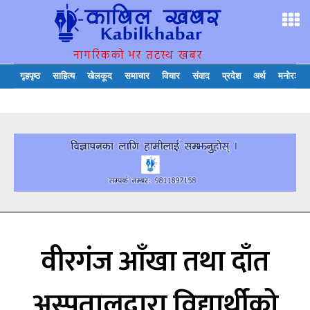
नागरिकको भर तटस्थ खबर
गृहपृष्ठ
साहित्य
खेलकूद
समाचार
विचार
संवाद
प्रदेश
अर्थ
मनोरञ्जन
वीरगंज आँखा तथा दाँत
अस्पतालद्वारा विद्यार्थीको