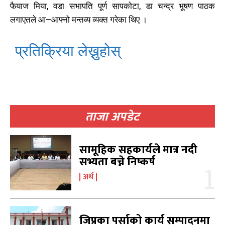
फैयाज मिया, वडा सभापति पूर्ण सापकोटा, डा चन्द्र भूषण पाठक
लगाएतले आ–आफ्नो मन्तव्य व्यक्त गरेका थिए ।
काबिलखबर एफएम सुन्नुहोस
काबिलखबर एफएम सुन्नुहोस
प्रतिक्रिया लेख्नुहोस्
उज्यालो एफएम सुन्नुहोस
उज्यालो एफएम सुन्नुहोस
ताजा अपडेट
काबिल-खबर टिभी
काबिल-खबर टिभी
सामूहिक सहकार्यले मात्र नदी
सभ्यता बच्ने निष्कर्ष
अर्थ
जिप्रका पर्साको कार्य सम्पादनमा