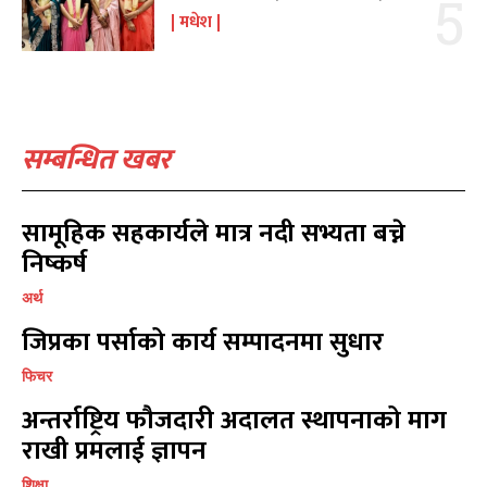
संवाद
संवाद
7
7
मधेश
विचार
विचार
7
7
गण्डकी
गण्डकी
6
6
कर्णाली
कर्णाली
6
6
सम्बन्धित खबर
सम्पर्क
सम्पर्क
विज्ञापनको लागि
विज्ञापनको लागि
सामूहिक सहकार्यले मात्र नदी सभ्यता बच्ने
9855036154
9855036154
निष्कर्ष
अर्थ
जिप्रका पर्साको कार्य सम्पादनमा सुधार
फिचर
प्रतिक्रिया लेख्नुहोस्
प्रतिक्रिया लेख्नुहोस्
अन्तर्राष्ट्रिय फौजदारी अदालत स्थापनाको माग
राखी प्रमलाई ज्ञापन
शिक्षा