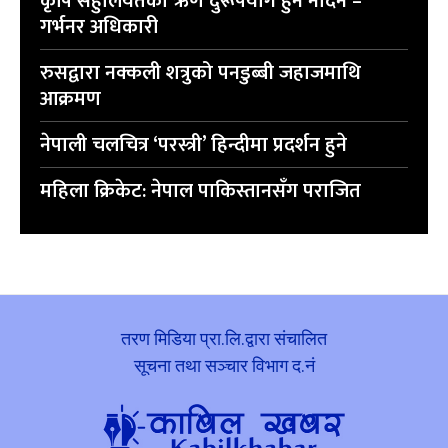
कृषि सहुलियतको ऋण दुरूपयोग हुन नदिने –
गर्भनर अधिकारी
रुसद्वारा नक्कली शत्रुको पनडुब्बी जहाजमाथि
आक्रमण
नेपाली चलचित्र ‘परस्त्री’ हिन्दीमा प्रदर्शन हुने
महिला क्रिकेट: नेपाल पाकिस्तानसँग पराजित
तरण मिडिया प्रा.लि.द्वारा संचालित
सूचना तथा सञ्चार विभाग द.नं