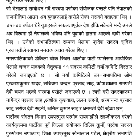
नहुने तर्क गरेका थिए ।
सो भेलालाई सम्बोधन गर्दै रास्वपा पर्साका संयोजक पन्तले पनि नेपालको
राजनीतिमा आउन अब युवाहरुलाई कसैले रोक्न नसक्ने बताएका थिए ।
३५÷४० बर्षका धेरै युवाहरुले सफलतापूर्वक देश हाँकिसकेको भन्दै उनले
अब विश्वमा झैं नेपालको भविष्य पनि युवाको हातमा आएको दावी गरेका
थिए । उनैको सभापतित्वमा सम्पन्न भेलामा प्रदेश सदस्य सुदिश
प्रजापतीले स्वागत मनतव्य व्यक्त गरेका थिए ।
नगरपालिकाको डोकैला चोक स्थित आलोक पार्टी प्यालेसमा आयोजित
भेलाले चन्दन यादवको नेतृत्वमा ११ सदस्य कमिटी नयाँ कमिटि विस्तार
गरेको जनाइएको छ । सो नयाँ कमिटिको उप–सभापतिमा ओम
प्रकाशकुमार यादव, सचिवमा चन्दन प्रसाद साह, कोषाध्यक्षमा रामपती
देवी चयन भएको रास्वपा पर्साले जनाएको छ । त्यसै गरी सदस्यहरुमा
नागेन्द्र प्रसाद साह ,अशोक कुशवाहा, ललन सहनी, अरमानन्द प्रसाद
साह, सरोज देवी सहनी, अनिल कुमार साह र धनमती देवी रहेका छन् ।
पार्टीका संगठन विभाग उपप्रमुख प्रमोद रायमाझीले सहजीकरण गरेको
कार्यक्रममा पार्टीका पूर्व जिल्ला संयोजक दिलिप कुर्मी, प्रदेश सदस्य
पुरुषोत्तम उपाध्याय, शिक्षा उपप्रमुख सोनालाल पटेल, क्षेत्रीय सभापति
खोज्नुहोस्
खोज्नुहोस्