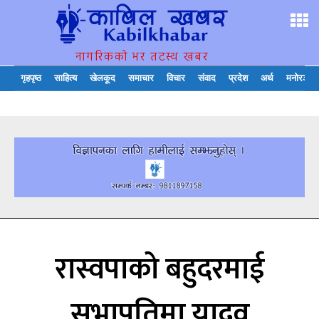
नागरिकको भर तटस्थ खबर
गृहपृष्ठ
साहित्य
खेलकूद
समाचार
विचार
संवाद
प्रदेश
अर्थ
मनोरञ्जन
रास्वपाको बहुदरमाई
सभापतिमा यादव