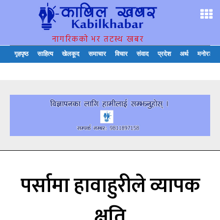
नागरिकको भर तटस्थ खबर
गृहपृष्ठ
साहित्य
खेलकूद
समाचार
विचार
संवाद
प्रदेश
अर्थ
मनोरञ्जन
पर्सामा हावाहुरीले व्यापक
क्षति