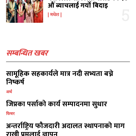
औँ ब्याचलाई गर्यो बिदाइ
बागमती
बागमती
16
16
मधेश
स्वास्थ्य
स्वास्थ्य
15
15
खेलकूद
खेलकूद
15
15
खेल
खेल
13
13
विश्व
विश्व
11
11
सम्बन्धित खबर
मनोरञ्जन
मनोरञ्जन
10
10
पत्रपत्रिका
पत्रपत्रिका
9
9
कोशी
कोशी
7
7
सामूहिक सहकार्यले मात्र नदी सभ्यता बच्ने
संवाद
संवाद
7
7
निष्कर्ष
विचार
विचार
7
7
अर्थ
गण्डकी
गण्डकी
6
6
जिप्रका पर्साको कार्य सम्पादनमा सुधार
कर्णाली
कर्णाली
6
6
फिचर
सम्पर्क
सम्पर्क
अन्तर्राष्ट्रिय फौजदारी अदालत स्थापनाको माग
विज्ञापनको लागि
विज्ञापनको लागि
राखी प्रमलाई ज्ञापन