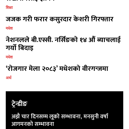
9855036154
9855036154
शिक्षा
जजक गरी फरार कसुरदार केशरी गिरफ्तार
मधेश
नेशनलले बी.एस्सी. नर्सिङको १४ औँ ब्याचलाई
गर्यो बिदाइ
प्रतिक्रिया लेख्नुहोस्
प्रतिक्रिया लेख्नुहोस्
मधेश
‘रोजगार मेला २०८३’ मधेशको वीरगन्जमा
अर्थ
ट्रेन्डीङ
अझै चार दिनसम्म लूको सम्भावना, मनसुनी वर्षा
आगमनको सम्भावना