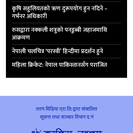
कृषि सहुलियतको ऋण दुरूपयोग हुन नदिने –
गर्भनर अधिकारी
रुसद्वारा नक्कली शत्रुको पनडुब्बी जहाजमाथि
आक्रमण
नेपाली चलचित्र ‘परस्त्री’ हिन्दीमा प्रदर्शन हुने
महिला क्रिकेट: नेपाल पाकिस्तानसँग पराजित
तरण मिडिया प्रा.लि.द्वारा संचालित
सूचना तथा सञ्चार विभाग द.नं