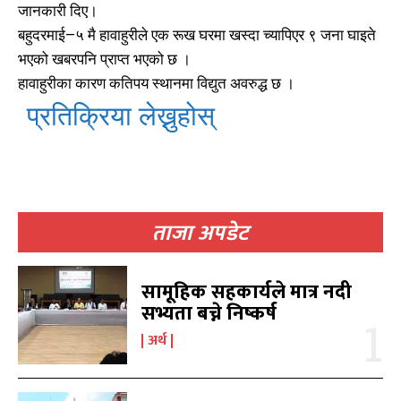
जानकारी दिए।
बहुदरमाई–५ मै हावाहुरीले एक रूख घरमा खस्दा च्यापिएर ९ जना घाइते
भएको खबरपनि प्राप्त भएको छ ।
हावाहुरीका कारण कतिपय स्थानमा विद्युत अवरुद्ध छ ।
प्रतिक्रिया लेख्नुहोस्
खोज्नुहोस्
खोज्नुहोस्
ताजा अपडेट
काबिलखबर एफएम सुन्नुहोस
काबिलखबर एफएम सुन्नुहोस
सामूहिक सहकार्यले मात्र नदी
सभ्यता बच्ने निष्कर्ष
अर्थ
उज्यालो एफएम सुन्नुहोस
उज्यालो एफएम सुन्नुहोस