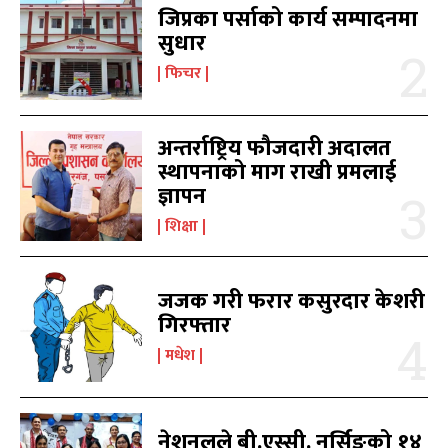
जिप्रका पर्साको कार्य सम्पादनमा
सुधार
काबिल-खबर टिभी
काबिल-खबर टिभी
फिचर
अन्तर्राष्ट्रिय फौजदारी अदालत
स्थापनाको माग राखी प्रमलाई
ज्ञापन
शिक्षा
समाचार
समाचार
1080
1080
मधेश
मधेश
215
215
जजक गरी फरार कसुरदार केशरी
राजनीति
राजनीति
55
55
गिरफ्तार
अर्थ
अर्थ
54
54
मधेश
फिचर
फिचर
28
28
विशेष
विशेष
25
25
प्रदेश
प्रदेश
21
21
नेशनलले बी.एस्सी. नर्सिङको १४
शिक्षा
शिक्षा
19
19