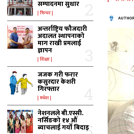
सम्पादनमा सुधार
फिचर
AUTHOR
अन्तर्राष्ट्रिय फौजदारी
अदालत स्थापनाको
माग राखी प्रमलाई
का
का
ज्ञापन
शिक्षा
जजक गरी फरार
उ
उ
कसुरदार केशरी
गिरफ्तार
मधेश
नेशनलले बी.एस्सी.
नर्सिङको १४ औँ
ब्याचलाई गर्यो बिदाइ