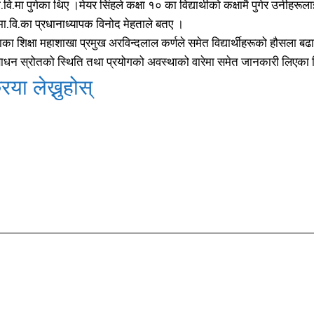
ा.वि.मा पुगेका थिए ।मेयर सिंहले कक्षा १० का विद्यार्थीको कक्षामै पुगेर उनीहरू
खेल
खेल
13
13
मा.वि.का प्रधानाध्यापक विनोद मेहताले बतए ।
विश्व
विश्व
11
11
 शिक्षा महाशाखा प्रमुख अरविन्दलाल कर्णले समेत विद्यार्थीहरूको हौसला बढाउ
मनोरञ्जन
मनोरञ्जन
10
10
 साधन स्रोतको स्थिति तथा प्रयोगको अवस्थाको वारेमा समेत जानकारी लिएका
पत्रपत्रिका
पत्रपत्रिका
9
9
िया लेख्नुहोस्
कोशी
कोशी
7
7
संवाद
संवाद
7
7
विचार
विचार
7
7
गण्डकी
गण्डकी
6
6
कर्णाली
कर्णाली
6
6
िया लेख्नुहोस्
िया लेख्नुहोस्