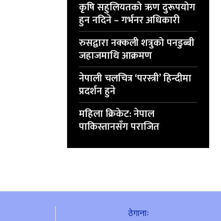
कृषि सहुलियतको ऋण दुरूपयोग
हुन नदिने – गर्भनर अधिकारी
रुसद्वारा नक्कली शत्रुको पनडुब्बी
जहाजमाथि आक्रमण
नेपाली चलचित्र ‘परस्त्री’ हिन्दीमा
प्रदर्शन हुने
महिला क्रिकेट: नेपाल
पाकिस्तानसँग पराजित
ठेगानाः