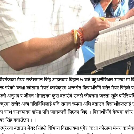
समाचार
समाचार
1080
1080
मधेश
मधेश
215
215
राजनीति
राजनीति
55
55
अर्थ
अर्थ
54
54
फिचर
फिचर
28
28
 वीरगंजका मेयर राजेशमान सिंह आइतवार बिहान ७ बजे बहुअरीस्थित शारदा मा.वि.को
विशेष
विशेष
25
25
ू गरेको ‘कक्षा कोठामा मेयर’ कार्यक्रम अन्तर्गत विद्यार्थीसँगै बसेर मेयर सिंह
प्रदेश
प्रदेश
21
21
नो अनुभव र जीवन भोगाइका कुरा बताउंदै उनले जीवनमा जस्तो सुकै परिस्थिति आ
शिक्षा
शिक्षा
द्रमा राखेर अन्य गतिविधिलाई पनि समान रूपमा अघि बढाउन विद्यार्थीहरूलाई उनले 
19
19
बागमती
बागमती
 साथै समस्याका वारेमा पनि जानकारी लिएका थिए । विद्यार्थीसँगै बेन्चमा बसेर
16
16
ेयर सिंह बताउँछन। ।
स्वास्थ्य
स्वास्थ्य
15
15
 उत्प्रेरणा बढाउन मेयर सिंहले विभिन्न विद्यालयमा पुगेर ‘कक्षा कोठामा मेयर’ का
खेलकूद
खेलकूद
15
15