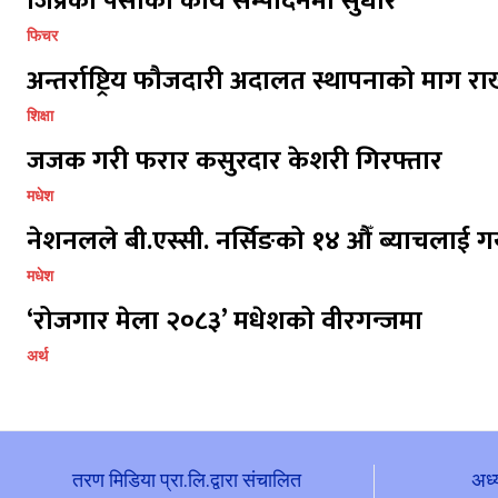
जिप्रका पर्साको कार्य सम्पादनमा सुधार
फिचर
अन्तर्राष्ट्रिय फौजदारी अदालत स्थापनाको माग राख
शिक्षा
जजक गरी फरार कसुरदार केशरी गिरफ्तार
मधेश
नेशनलले बी.एस्सी. नर्सिङको १४ औँ ब्याचलाई गर
मधेश
‘रोजगार मेला २०८३’ मधेशको वीरगन्जमा
अर्थ
तरण मिडिया प्रा.लि.द्वारा संचालित
अध्