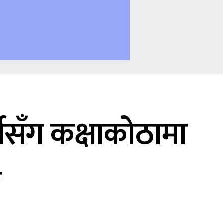
थीसँग कक्षाकोठामा
ए