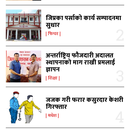
जिप्रका पर्साको कार्य सम्पादनमा
काबिल-खबर टिभी
काबिल-खबर टिभी
सुधार
फिचर
अन्तर्राष्ट्रिय फौजदारी अदालत
स्थापनाको माग राखी प्रमलाई
ज्ञापन
समाचार
समाचार
1080
1080
शिक्षा
मधेश
मधेश
215
215
राजनीति
राजनीति
55
55
जजक गरी फरार कसुरदार केशरी
अर्थ
अर्थ
54
54
गिरफ्तार
फिचर
फिचर
28
28
मधेश
विशेष
विशेष
25
25
प्रदेश
प्रदेश
21
21