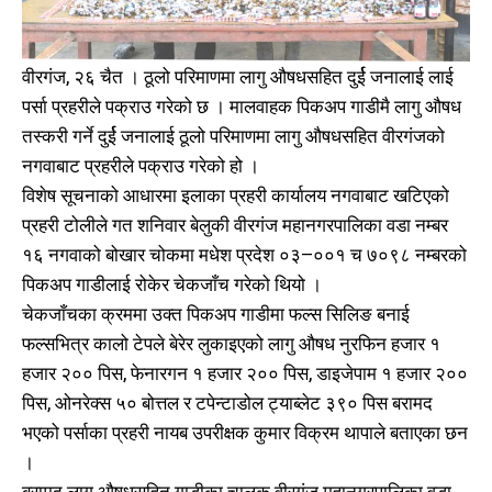
वीरगंज, २६ चैत । ठूलो परिमाणमा लागु औषधसहित दुर्ई जनालाई लाई
पर्सा प्रहरीले पक्राउ गरेको छ । मालवाहक पिकअप गाडीमै लागु औषध
तस्करी गर्ने दुर्ई जनालाई ठूलो परिमाणमा लागु औषधसहित वीरगंजको
नगवाबाट प्रहरीले पक्राउ गरेको हो ।
विशेष सूचनाको आधारमा इलाका प्रहरी कार्यालय नगवाबाट खटिएको
प्रहरी टोलीले गत शनिवार बेलुकी वीरगंज महानगरपालिका वडा नम्बर
१६ नगवाको बोखार चोकमा मधेश प्रदेश ०३–००१ च ७०९८ नम्बरको
पिकअप गाडीलाई रोकेर चेकजाँच गरेको थियो ।
चेकजाँचका क्रममा उक्त पिकअप गाडीमा फल्स सिलिङ बनाई
फल्सभित्र कालो टेपले बेरेर लुकाइएको लागु औषध नुरफिन हजार १
हजार २०० पिस, फेनारगन १ हजार २०० पिस, डाइजेपाम १ हजार २००
पिस, ओनरेक्स ५० बोत्तल र टपेन्टाडोल ट्याब्लेट ३९० पिस बरामद
भएको पर्साका प्रहरी नायब उपरीक्षक कुमार विक्रम थापाले बताएका छन
।
बरामद लागु औषधसहित गाडीका चालक वीरगंज महानगरपालिका वडा