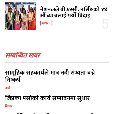
शिक्षा
शिक्षा
19
19
नेशनलले बी.एस्सी. नर्सिङको १४
बागमती
बागमती
16
16
औँ ब्याचलाई गर्यो बिदाइ
स्वास्थ्य
स्वास्थ्य
15
15
मधेश
खेलकूद
खेलकूद
15
15
खेल
खेल
13
13
विश्व
विश्व
11
11
मनोरञ्जन
मनोरञ्जन
10
10
सम्बन्धित खबर
पत्रपत्रिका
पत्रपत्रिका
9
9
कोशी
कोशी
7
7
संवाद
संवाद
7
7
सामूहिक सहकार्यले मात्र नदी सभ्यता बच्ने
विचार
विचार
7
7
निष्कर्ष
गण्डकी
गण्डकी
6
6
अर्थ
कर्णाली
कर्णाली
6
6
जिप्रका पर्साको कार्य सम्पादनमा सुधार
सम्पर्क
सम्पर्क
फिचर