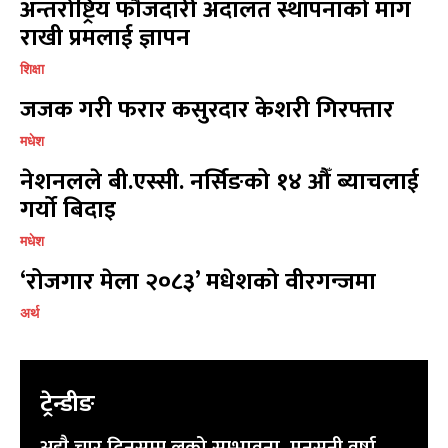
अन्तर्राष्ट्रिय फौजदारी अदालत स्थापनाको माग
विज्ञापनको लागि
विज्ञापनको लागि
9855036154
9855036154
राखी प्रमलाई ज्ञापन
शिक्षा
जजक गरी फरार कसुरदार केशरी गिरफ्तार
मधेश
नेशनलले बी.एस्सी. नर्सिङको १४ औँ ब्याचलाई
प्रतिक्रिया लेख्नुहोस्
प्रतिक्रिया लेख्नुहोस्
गर्यो बिदाइ
मधेश
‘रोजगार मेला २०८३’ मधेशको वीरगन्जमा
अर्थ
ट्रेन्डीङ