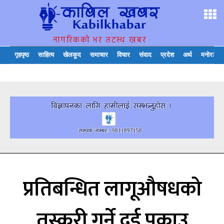
नागरिकको भर तटस्थ खबर
गृहपृष्ठ
साहित्य
खेलकूद
समाचार
विचार
संवाद
प्रदेश
अर्थ
मनोरञ्जन
प्रतिबन्धित लागूऔषधको
तस्करी गर्ने दुई पक्राउ