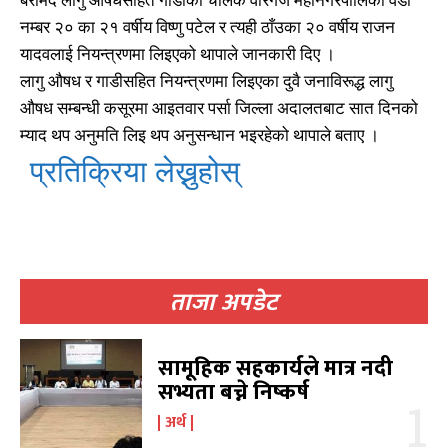
नम्बर २० का २१ वर्षीय विष्णु पटेल र त्यही ठाँउका २० वर्षीय राजन
यादवलाई नियन्त्रणमा लिइएको थापाले जानकारी दिए ।
लागु औषध र गाडीसहित नियन्त्रणमा लिइएका दुवै जनाविरूद्ध लागु
औषध सम्बन्धी कसूरमा आइतवार पर्सा जिल्ला अदालतबाट सात दिनको
म्याद थप अनुमति लिइ थप अनुसन्धान भइरहेको थापाले बताए ।
प्रतिक्रिया लेख्नुहोस्
खोज्नुहोस्
खोज्नुहोस्
ताजा अपडेट
काबिलखबर एफएम सुन्नुहोस
काबिलखबर एफएम सुन्नुहोस
सामूहिक सहकार्यले मात्र नदी
सभ्यता बच्ने निष्कर्ष
उज्यालो एफएम सुन्नुहोस
उज्यालो एफएम सुन्नुहोस
अर्थ