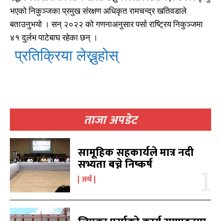
भएको निकुञ्जका प्रमुख संरक्षण अधिकृत रामचन्द्र खतिवडाले
बताउनुभयो । सन् २०२२ को गणनाअनुसार पर्सा राष्ट्रिय निकुञ्जमा
४१ दुर्लभ पाटेबाघ रहेका छन् ।
प्रतिक्रिया लेख्नुहोस्
खोज्नुहोस्
खोज्नुहोस्
ताजा अपडेट
काबिलखबर एफएम सुन्नुहोस
काबिलखबर एफएम सुन्नुहोस
सामूहिक सहकार्यले मात्र नदी
सभ्यता बच्ने निष्कर्ष
अर्थ
उज्यालो एफएम सुन्नुहोस
उज्यालो एफएम सुन्नुहोस