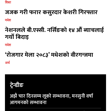
शिक्षा
जजक गरी फरार कसुरदार केशरी गिरफ्तार
मधेश
नेशनलले बी.एस्सी. नर्सिङको १४ औँ ब्याचलाई
गर्यो बिदाइ
प्रतिक्रिया लेख्नुहोस्
प्रतिक्रिया लेख्नुहोस्
मधेश
‘रोजगार मेला २०८३’ मधेशको वीरगन्जमा
अर्थ
ट्रेन्डीङ
अझै चार दिनसम्म लूको सम्भावना, मनसुनी वर्षा
आगमनको सम्भावना