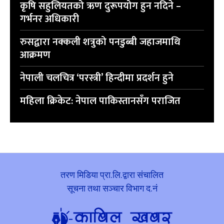
कृषि सहुलियतको ऋण दुरूपयोग हुन नदिने –
गर्भनर अधिकारी
रुसद्वारा नक्कली शत्रुको पनडुब्बी जहाजमाथि
आक्रमण
नेपाली चलचित्र ‘परस्त्री’ हिन्दीमा प्रदर्शन हुने
महिला क्रिकेट: नेपाल पाकिस्तानसँग पराजित
तरण मिडिया प्रा.लि.द्वारा संचालित
सूचना तथा सञ्चार विभाग द.नं