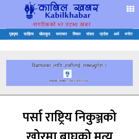
नागरिकको भर तटस्थ खबर
गृहपृष्ठ
साहित्य
खेलकूद
समाचार
विचार
संवाद
प्रदेश
अर्थ
मनोरञ्जन
पर्सा राष्ट्रिय निकुञ्जको
खोरमा बाघको मृत्यु