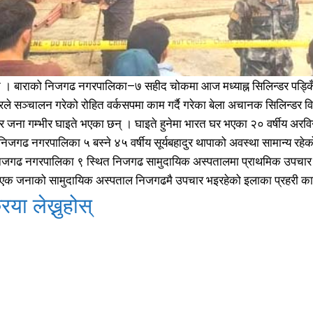
समाचार
समाचार
1080
1080
मधेश
मधेश
215
215
राजनीति
राजनीति
55
55
अर्थ
अर्थ
54
54
फिचर
फिचर
ुन । बाराको निजगढ नगरपालिका–७ सहीद चोकमा आज मध्याह्न सिलिन्डर पड्क
28
28
विशेष
विशेष
े सञ्चालन गरेको रोहित वर्कसपमा काम गर्दै गरेका बेला अचानक सिलिन्डर विस
25
25
र जना गम्भीर घाइते भएका छन् । घाइते हुनेमा भारत घर भएका २० वर्षीय अरविन
प्रदेश
प्रदेश
21
21
निजगढ नगरपालिका ५ बस्ने ४५ वर्षीय सूर्यबहादुर थापाको अवस्था सामान्य रहे
शिक्षा
शिक्षा
19
19
निजगढ नगरपालिका ९ स्थित निजगढ सामुदायिक अस्पतालमा प्राथमिक उपचार 
बागमती
बागमती
16
16
 एक जनाको सामुदायिक अस्पताल निजगढमै उपचार भइरहेको इलाका प्रहरी क
स्वास्थ्य
स्वास्थ्य
15
15
िया लेख्नुहोस्
खेलकूद
खेलकूद
15
15
खेल
खेल
13
13
विश्व
विश्व
11
11
मनोरञ्जन
मनोरञ्जन
10
10
पत्रपत्रिका
पत्रपत्रिका
9
9
कोशी
कोशी
7
7