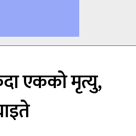
दा एकको मृत्यु,
ाइते
ि
ि