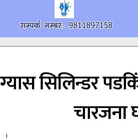
ग्यास सिलिन्डर पडकिं
चारजना घ
सम्पर्क
सम्पर्क
खोज्नुहोस्
खोज्नुहोस्
विज्ञापनको लाग
विज्ञापनको लाग