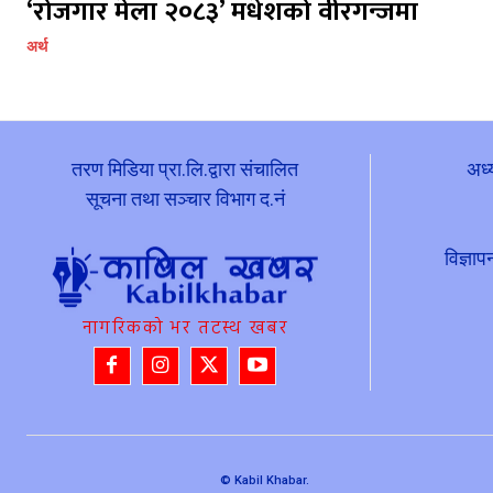
‘रोजगार मेला २०८३’ मधेशको वीरगन्जमा
अर्थ
तरण मिडिया प्रा.लि.द्वारा संचालित
अध्
सूचना तथा सञ्चार विभाग द.नं
विज्ञ
नागरिकको भर तटस्थ खबर
© Kabil Khabar.