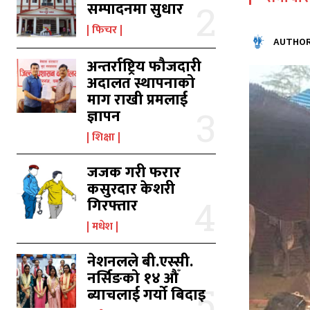
सम्पादनमा सुधार
का
का
फिचर
AUTHOR
अन्तर्राष्ट्रिय फौजदारी
अदालत स्थापनाको
उ
उ
माग राखी प्रमलाई
ज्ञापन
शिक्षा
जजक गरी फरार
कसुरदार केशरी
गिरफ्तार
मधेश
नेशनलले बी.एस्सी.
नर्सिङको १४ औँ
ब्याचलाई गर्यो बिदाइ