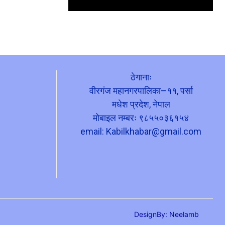
ठेगानाः
वीरगंज महानगरपालिका–११, पर्सा
मधेश प्रदेश, नेपाल
मोबाइल नम्बरः ९८५५०३६१५४
email:
Kabilkhabar@gmail.com
DesignBy: Neelamb