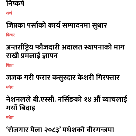
निष्कर्ष
विश्व
विश्व
11
11
मनोरञ्जन
मनोरञ्जन
10
10
अर्थ
पत्रपत्रिका
पत्रपत्रिका
9
9
जिप्रका पर्साको कार्य सम्पादनमा सुधार
कोशी
कोशी
7
7
फिचर
संवाद
संवाद
7
7
अन्तर्राष्ट्रिय फौजदारी अदालत स्थापनाको माग
विचार
विचार
7
7
राखी प्रमलाई ज्ञापन
गण्डकी
गण्डकी
6
6
कर्णाली
कर्णाली
6
6
शिक्षा
जजक गरी फरार कसुरदार केशरी गिरफ्तार
सम्पर्क
सम्पर्क
मधेश
विज्ञापनको लागि
विज्ञापनको लागि
नेशनलले बी.एस्सी. नर्सिङको १४ औँ ब्याचलाई
9855036154
9855036154
गर्यो बिदाइ
मधेश
‘रोजगार मेला २०८३’ मधेशको वीरगन्जमा