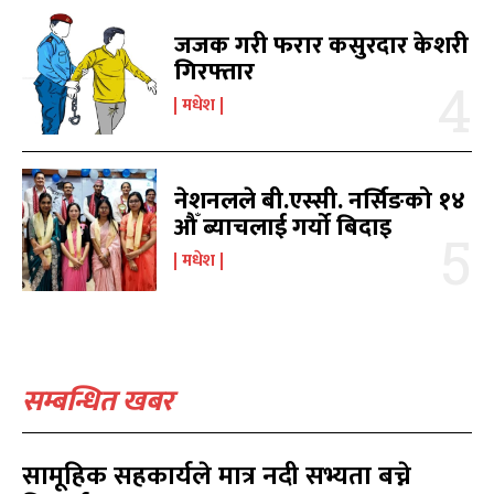
जजक गरी फरार कसुरदार केशरी
गिरफ्तार
मधेश
समाचार
समाचार
1080
1080
मधेश
मधेश
215
215
राजनीति
राजनीति
55
55
नेशनलले बी.एस्सी. नर्सिङको १४
अर्थ
अर्थ
औँ ब्याचलाई गर्यो बिदाइ
54
54
फिचर
फिचर
28
28
मधेश
विशेष
विशेष
25
25
प्रदेश
प्रदेश
21
21
शिक्षा
शिक्षा
19
19
बागमती
बागमती
16
16
सम्बन्धित खबर
स्वास्थ्य
स्वास्थ्य
15
15
खेलकूद
खेलकूद
15
15
सामूहिक सहकार्यले मात्र नदी सभ्यता बच्ने
खेल
खेल
13
13