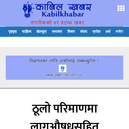
नागरिकको भर तटस्थ खबर
गृहपृष्ठ
साहित्य
खेलकूद
समाचार
विचार
संवाद
प्रदेश
अर्थ
मनोरञ्जन
ठूलो परिमाणमा
लागूऔषधसहित