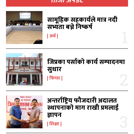
ताजा अपडेट
सामूहिक सहकार्यले मात्र नदी
सभ्यता बच्ने निष्कर्ष
खोज्नुहोस्
खोज्नुहोस्
अर्थ
काबिलखबर एफएम सुन्नुहोस
काबिलखबर एफएम सुन्नुहोस
जिप्रका पर्साको कार्य सम्पादनमा
सुधार
उज्यालो एफएम सुन्नुहोस
उज्यालो एफएम सुन्नुहोस
फिचर
अन्तर्राष्ट्रिय फौजदारी अदालत
स्थापनाको माग राखी प्रमलाई
काबिल-खबर टिभी
काबिल-खबर टिभी
ज्ञापन
शिक्षा