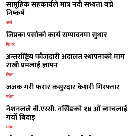
सामूहिक सहकार्यले मात्र नदी सभ्यता बच्ने
निष्कर्ष
सम्पर्क
सम्पर्क
अर्थ
विज्ञापनको लागि
विज्ञापनको लागि
जिप्रका पर्साको कार्य सम्पादनमा सुधार
9855036154
9855036154
फिचर
अन्तर्राष्ट्रिय फौजदारी अदालत स्थापनाको माग
राखी प्रमलाई ज्ञापन
शिक्षा
प्रतिक्रिया लेख्नुहोस्
प्रतिक्रिया लेख्नुहोस्
जजक गरी फरार कसुरदार केशरी गिरफ्तार
मधेश
नेशनलले बी.एस्सी. नर्सिङको १४ औँ ब्याचलाई
गर्यो बिदाइ
मधेश