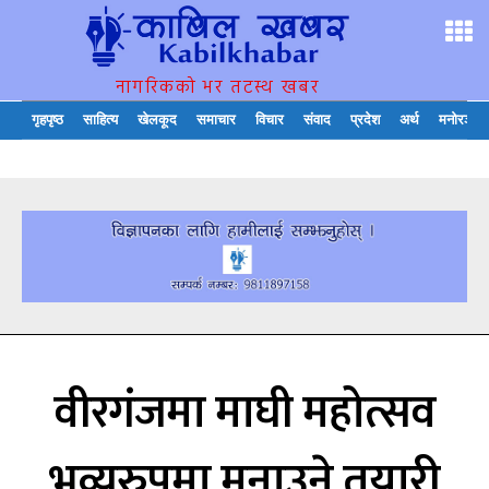
नागरिकको भर तटस्थ खबर
गृहपृष्ठ
साहित्य
खेलकूद
समाचार
विचार
संवाद
प्रदेश
अर्थ
मनोरञ्जन
वीरगंजमा माघी महोत्सव
भव्यरुपमा मनाउने तयारी