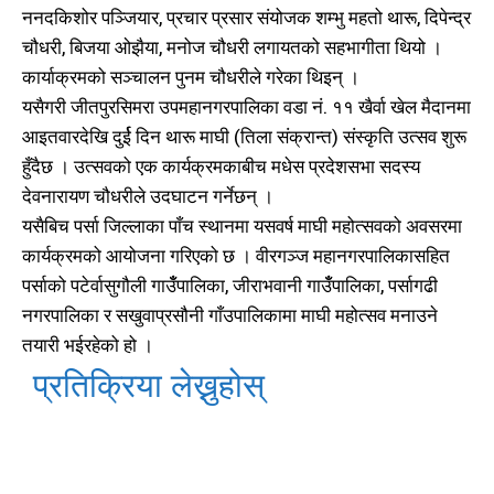
ननदकिशोर पञ्जियार, प्रचार प्रसार संयोजक शम्भु महतो थारू, दिपेन्द्र
चौधरी, बिजया ओझैया, मनोज चौधरी लगायतको सहभागीता थियो ।
कार्याक्रमको सञ्चालन पुनम चौधरीले गरेका थिइन् ।
यसैगरी जीतपुरसिमरा उपमहानगरपालिका वडा नं. ११ खैर्वा खेल मैदानमा
आइतवारदेखि दुर्ई दिन थारू माघी (तिला संक्रान्त) संस्कृति उत्सव शुरू
हुँदैछ । उत्सवको एक कार्यक्रमकाबीच मधेस प्रदेशसभा सदस्य
देवनारायण चौधरीले उदघाटन गर्नेछन् ।
यसैबिच पर्सा जिल्लाका पाँच स्थानमा यसवर्ष माघी महोत्सवको अवसरमा
कार्यक्रमको आयोजना गरिएको छ । वीरगञ्ज महानगरपालिकासहित
पर्साको पटेर्वासुगौली गाउँँपालिका, जीराभवानी गाउँँपालिका, पर्सागढी
नगरपालिका र सखुवाप्रसौनी गाँउपालिकामा माघी महोत्सव मनाउने
तयारी भईरहेको हो ।
खोज्नुहोस्
खोज्नुहोस्
प्रतिक्रिया लेख्नुहोस्
काबिलखबर एफएम सुन्नुहोस
काबिलखबर एफएम सुन्नुहोस