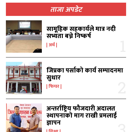
ताजा अपडेट
उज्यालो एफएम सुन्नुहोस
उज्यालो एफएम सुन्नुहोस
सामूहिक सहकार्यले मात्र नदी
सभ्यता बच्ने निष्कर्ष
अर्थ
काबिल-खबर टिभी
काबिल-खबर टिभी
जिप्रका पर्साको कार्य सम्पादनमा
सुधार
फिचर
समाचार
समाचार
1080
1080
अन्तर्राष्ट्रिय फौजदारी अदालत
मधेश
मधेश
215
215
स्थापनाको माग राखी प्रमलाई
ज्ञापन
राजनीति
राजनीति
55
55
अर्थ
अर्थ
54
54
शिक्षा