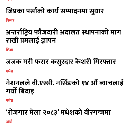
मनोरञ्जन
मनोरञ्जन
10
10
जिप्रका पर्साको कार्य सम्पादनमा सुधार
पत्रपत्रिका
पत्रपत्रिका
9
9
कोशी
कोशी
7
7
फिचर
संवाद
संवाद
7
7
अन्तर्राष्ट्रिय फौजदारी अदालत स्थापनाको माग
विचार
विचार
7
7
राखी प्रमलाई ज्ञापन
गण्डकी
गण्डकी
6
6
शिक्षा
कर्णाली
कर्णाली
6
6
जजक गरी फरार कसुरदार केशरी गिरफ्तार
सम्पर्क
सम्पर्क
मधेश
नेशनलले बी.एस्सी. नर्सिङको १४ औँ ब्याचलाई
विज्ञापनको लागि
विज्ञापनको लागि
गर्यो बिदाइ
9855036154
9855036154
मधेश
‘रोजगार मेला २०८३’ मधेशको वीरगन्जमा
अर्थ