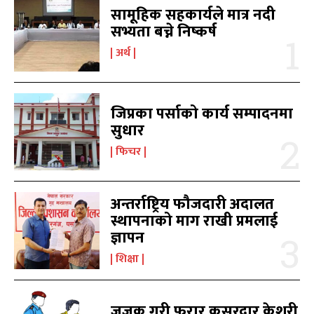
सामूहिक सहकार्यले मात्र नदी
सभ्यता बच्ने निष्कर्ष
खोज्नुहोस्
खोज्नुहोस्
अर्थ
काबिलखबर एफएम सुन्नुहोस
काबिलखबर एफएम सुन्नुहोस
जिप्रका पर्साको कार्य सम्पादनमा
सुधार
फिचर
उज्यालो एफएम सुन्नुहोस
उज्यालो एफएम सुन्नुहोस
अन्तर्राष्ट्रिय फौजदारी अदालत
स्थापनाको माग राखी प्रमलाई
ज्ञापन
काबिल-खबर टिभी
काबिल-खबर टिभी
शिक्षा
जजक गरी फरार कसुरदार केशरी