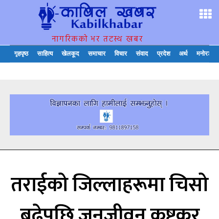
नागरिकको भर तटस्थ खबर
गृहपृष्ठ
साहित्य
खेलकूद
समाचार
विचार
संवाद
प्रदेश
अर्थ
मनोरञ्जन
तराईको जिल्लाहरूमा चिसो
बढेपछि जनजीवन कष्टकर