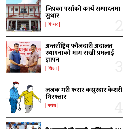
खोज्नुहोस्
खोज्नुहोस्
जिप्रका पर्साको कार्य सम्पादनमा
सुधार
काबिलखबर एफएम सुन्नुहोस
काबिलखबर एफएम सुन्नुहोस
फिचर
अन्तर्राष्ट्रिय फौजदारी अदालत
उज्यालो एफएम सुन्नुहोस
उज्यालो एफएम सुन्नुहोस
स्थापनाको माग राखी प्रमलाई
ज्ञापन
शिक्षा
काबिल-खबर टिभी
काबिल-खबर टिभी
जजक गरी फरार कसुरदार केशरी
गिरफ्तार
मधेश