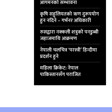
आगमनको सम्भावना
कृषि सहुलियतको ऋण दुरूपयोग
हुन नदिने – गर्भनर अधिकारी
रुसद्वारा नक्कली शत्रुको पनडुब्बी
जहाजमाथि आक्रमण
नेपाली चलचित्र ‘परस्त्री’ हिन्दीमा
प्रदर्शन हुने
महिला क्रिकेट: नेपाल
पाकिस्तानसँग पराजित