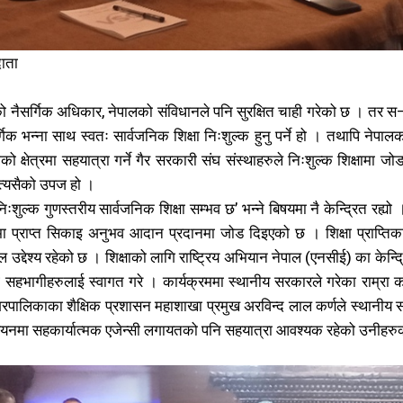
ाता
सम्पर्क
सम्पर्क
खोज्नुहोस्
खोज्नुहोस्
सको नैसर्गिक अधिकार, नेपालको संविधानले पनि सुरक्षित चाही गरेको छ । तर 
विज्ञापनको लाग
विज्ञापनको लाग
गिक भन्ना साथ स्वतः सार्वजनिक शिक्षा निःशुल्क हुनु पर्ने हो । तथापि नेपा
985503615
985503615
बिलखबर एफएम सुन्नुहोस
बिलखबर एफएम सुन्नुहोस
को क्षेत्रमा सहयात्रा गर्ने गैर सरकारी संघ संस्थाहरुले निःशुल्क शिक्षामा
 त्यसैको उपज हो ।
निःशुल्क गुणस्तरीय सार्वजनिक शिक्षा सम्भव छ’ भन्ने बिषयमा नै केन्द्रित रह्
Share
Share
मा प्राप्त सिकाइ अनुभव आदान प्रदानमा जोड दिइएको छ । शिक्षा प्राप्तिका ल
ज्यालो एफएम सुन्नुहोस
ज्यालो एफएम सुन्नुहोस
ल उद्देश्य रहेको छ । शिक्षाको लागि राष्ट्रिय अभियान नेपाल (एनसीई) का केन्द
गै सहभागीहरुलाई स्वागत गरे । कार्यक्रममा स्थानीय सरकारले गरेका राम्रा क
रपालिकाका शैक्षिक प्रशासन महाशाखा प्रमुख अरविन्द लाल कर्णले स्थानीय सर
यान्वयनमा सहकार्यात्मक एजेन्सी लगायतको पनि सहयात्रा आवश्यक रहेको उनीहरु
काबिल-खबर टिभी
काबिल-खबर टिभी