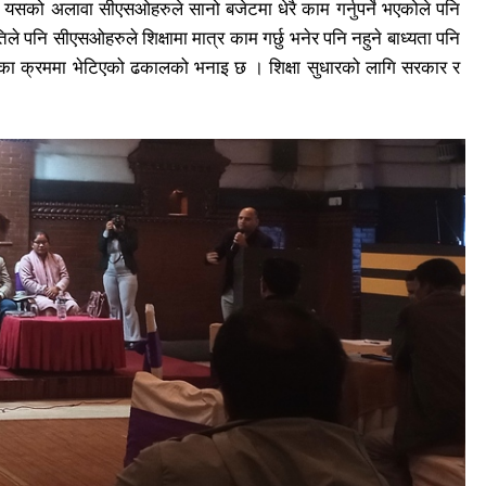
यसको अलावा सीएसओहरुले सानो बजेटमा धेरै काम गर्नुपर्ने भएकोले पनि
ले पनि सीएसओहरुले शिक्षामा मात्र काम गर्छु भनेर पनि नहुने बाध्यता पनि
सन्धानका क्रममा भेटिएको ढकालको भनाइ छ । शिक्षा सुधारको लागि सरकार र