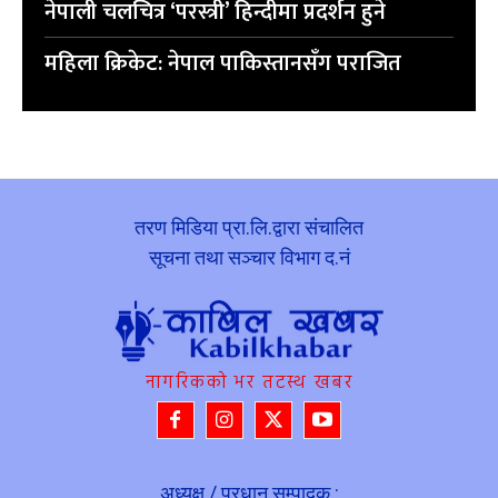
नेपाली चलचित्र ‘परस्त्री’ हिन्दीमा प्रदर्शन हुने
महिला क्रिकेट: नेपाल पाकिस्तानसँग पराजित
तरण मिडिया प्रा.लि.द्वारा संचालित
सूचना तथा सञ्चार विभाग द.नं
नागरिकको भर तटस्थ खबर
अध्यक्ष / प्रधान सम्पादक :