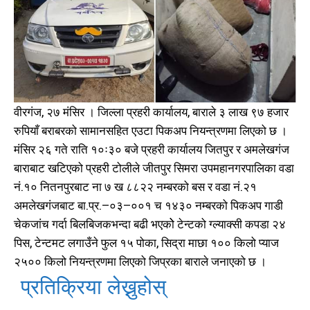
वीरगंज, २७ मंसिर । जिल्ला प्रहरी कार्यालय, बाराले ३ लाख ९७ हजार
रुपियाँ बराबरको सामानसहित एउटा पिकअप नियन्त्रणमा लिएको छ ।
मंसिर २६ गते राति १०ः३० बजे प्रहरी कार्यालय जितपुर र अमलेखगंज
बाराबाट खटिएको प्रहरी टोलीले जीतपुर सिमरा उपमहानगरपालिका वडा
नं.१० नितनपुरबाट ना ७ ख ८८२२ नम्बरको बस र वडा नं.२१
अमलेखगंजबाट बा.प्र.–०३–००१ च १४३० नम्बरको पिकअप गाडी
चेकजांच गर्दा बिलबिजकभन्दा बढी भएकोे टेन्टको ग्ल्याक्सी कपडा २४
पिस, टेन्टमट लगाउँने फुल १५ पोका, सिद्रा माछा १०० किलो प्याज
२५०० किलो नियन्त्रणमा लिएको जिप्रका बाराले जनाएको छ ।
प्रतिक्रिया लेख्नुहोस्