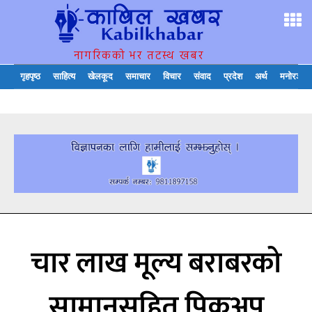
नागरिकको भर तटस्थ खबर
गृहपृष्ठ
साहित्य
खेलकूद
समाचार
विचार
संवाद
प्रदेश
अर्थ
मनोरञ्जन
चार लाख मूल्य बराबरको
सामानसहित पिकअप