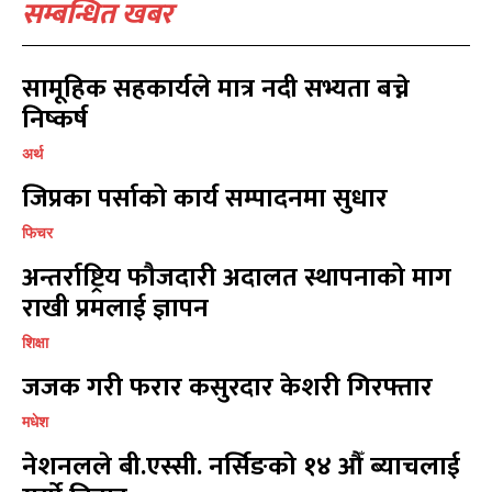
सम्बन्धित खबर
खेल
खेल
13
13
विश्व
विश्व
11
11
सामूहिक सहकार्यले मात्र नदी सभ्यता बच्ने
मनोरञ्जन
मनोरञ्जन
10
10
निष्कर्ष
पत्रपत्रिका
पत्रपत्रिका
9
9
कोशी
कोशी
अर्थ
7
7
संवाद
संवाद
7
7
जिप्रका पर्साको कार्य सम्पादनमा सुधार
विचार
विचार
7
7
फिचर
गण्डकी
गण्डकी
6
6
अन्तर्राष्ट्रिय फौजदारी अदालत स्थापनाको माग
कर्णाली
कर्णाली
6
6
राखी प्रमलाई ज्ञापन
शिक्षा
सम्पर्क
सम्पर्क
जजक गरी फरार कसुरदार केशरी गिरफ्तार
विज्ञापनको लागि
विज्ञापनको लागि
9855036154
9855036154
मधेश
नेशनलले बी.एस्सी. नर्सिङको १४ औँ ब्याचलाई