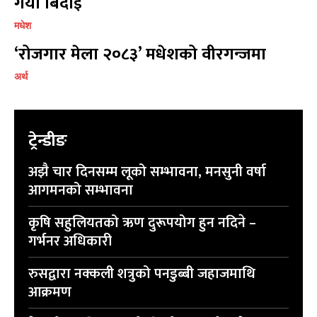
गर्यो बिदाइ
मधेश
‘रोजगार मेला २०८३’ मधेशको वीरगन्जमा
प्रतिक्रिया लेख्नुहोस्
प्रतिक्रिया लेख्नुहोस्
अर्थ
ट्रेन्डीङ
अझै चार दिनसम्म लूको सम्भावना, मनसुनी वर्षा
आगमनको सम्भावना
कृषि सहुलियतको ऋण दुरूपयोग हुन नदिने –
गर्भनर अधिकारी
रुसद्वारा नक्कली शत्रुको पनडुब्बी जहाजमाथि
आक्रमण