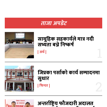
ताजा अपडेट
खोज्नुहोस्
खोज्नुहोस्
सामूहिक सहकार्यले मात्र नदी
सभ्यता बच्ने निष्कर्ष
काबिलखबर एफएम सुन्नुहोस
काबिलखबर एफएम सुन्नुहोस
अर्थ
जिप्रका पर्साको कार्य सम्पादनमा
उज्यालो एफएम सुन्नुहोस
उज्यालो एफएम सुन्नुहोस
सुधार
फिचर
काबिल-खबर टिभी
काबिल-खबर टिभी
अन्तर्राष्ट्रिय फौजदारी अदालत