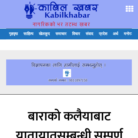
नागरिकको भर तटस्थ खबर
गृहपृष्ठ
साहित्य
खेलकूद
समाचार
विचार
संवाद
प्रदेश
अर्थ
मनोरञ्जन
बाराको कलैयाबाट
यातायातसम्बन्धी सम्पूर्ण