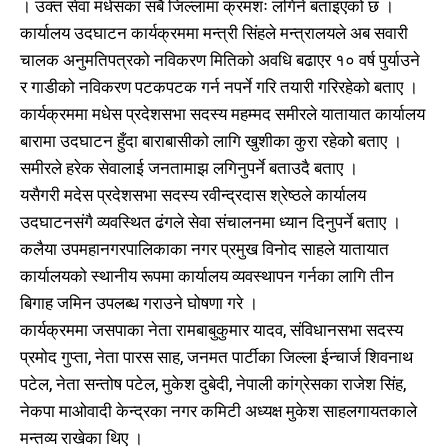
। उक्त सेवा मधेसका सबै जिल्लामा क्रमशः लगिने बताइएको छ ।
कार्यालय उदघाटन कार्यक्रममा मन्त्री सिंहले मन्त्रालयले अब सवारी
चालक अनुमतिपत्रको नविकरण मितिको अवधि बढाएर १० वर्ष पुर्याउने
र गाडीको नविकरण पटकपटक गर्न नपर्ने गरि तयारी गरिरहेको बताए ।
कार्यक्रममा मधेस प्रदेशसभा सदस्य महम्मद समीरले यातायात कार्यालय
बारामा उदघाटन हुँदा बाराबासीको लागि खुशीका कुरा रहेकोे बताए ।
समीरले हरेक सेवालाई जनतामाझ लगिनुपर्ने बताउदै बताए ।
यसैगरी मदेस प्रदेशसभा सदस्य रवीन्द्रदास श्रेष्ठले कार्यालय
उदघाटनसंगै व्यवस्थित ढंगले सेवा संचालनमा ध्यान दिनुपर्ने बताए ।
कलैया उपमहानगरपालिकाका नगर प्रमुख विनोद साहले यातायात
कार्यालयको स्थानीय रूपमा कार्यालय व्यवस्थापन गर्नका लागि तीन
बिगाह जमिन उपलब्ध गराउने घोषणा गरे ।
कार्यक्रममा जसपाका नेता रामबाबुकुमार यादव, संविधानसभा सदस्य
प्रमोद गुप्ता, नेता पारस साह, जनमत पार्टीका जिल्ला ईन्चार्ज शिवनाथ
पटेल, नेता सन्तोष पटेल, मुकेश दुबेदी, नेपाली कांग्रेसका राजेश सिंह,
नेकपा माओवादी केन्द्रका नगर कमिटी अध्यक्ष मुकेश साहलगायतकाले
खोज्नुहोस्
खोज्नुहोस्
मन्तव्य राखेका थिए ।