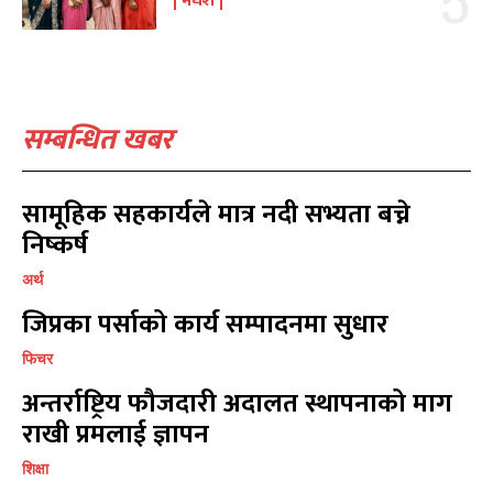
मधेश
संवाद
संवाद
7
7
विचार
विचार
7
7
गण्डकी
गण्डकी
6
6
कर्णाली
कर्णाली
6
6
सम्बन्धित खबर
सम्पर्क
सम्पर्क
विज्ञापनको लागि
विज्ञापनको लागि
सामूहिक सहकार्यले मात्र नदी सभ्यता बच्ने
9855036154
9855036154
निष्कर्ष
अर्थ
जिप्रका पर्साको कार्य सम्पादनमा सुधार
फिचर
अन्तर्राष्ट्रिय फौजदारी अदालत स्थापनाको माग
प्रतिक्रिया लेख्नुहोस्
प्रतिक्रिया लेख्नुहोस्
राखी प्रमलाई ज्ञापन
शिक्षा