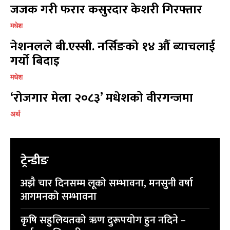
जजक गरी फरार कसुरदार केशरी गिरफ्तार
मधेश
नेशनलले बी.एस्सी. नर्सिङको १४ औँ ब्याचलाई
गर्यो बिदाइ
मधेश
‘रोजगार मेला २०८३’ मधेशको वीरगन्जमा
अर्थ
ट्रेन्डीङ
अझै चार दिनसम्म लूको सम्भावना, मनसुनी वर्षा
आगमनको सम्भावना
कृषि सहुलियतको ऋण दुरूपयोग हुन नदिने –