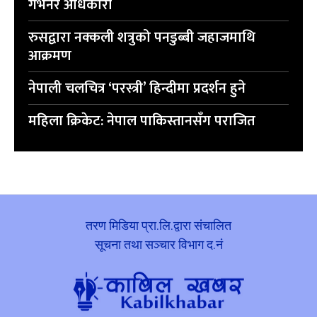
गर्भनर अधिकारी
रुसद्वारा नक्कली शत्रुको पनडुब्बी जहाजमाथि
आक्रमण
नेपाली चलचित्र ‘परस्त्री’ हिन्दीमा प्रदर्शन हुने
महिला क्रिकेट: नेपाल पाकिस्तानसँग पराजित
तरण मिडिया प्रा.लि.द्वारा संचालित
सूचना तथा सञ्चार विभाग द.नं