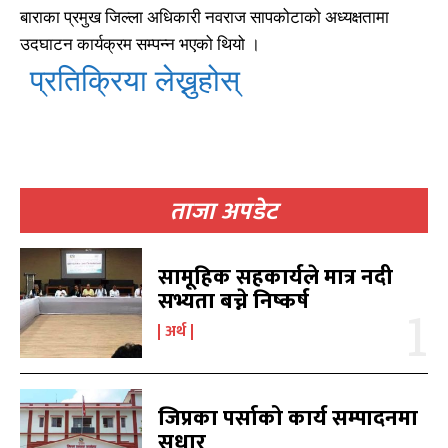
बाराका प्रमुख जिल्ला अधिकारी नवराज सापकोटाको अध्यक्षतामा
काबिलखबर एफएम सुन्नुहोस
काबिलखबर एफएम सुन्नुहोस
उदघाटन कार्यक्रम सम्पन्न भएको थियो ।
प्रतिक्रिया लेख्नुहोस्
उज्यालो एफएम सुन्नुहोस
उज्यालो एफएम सुन्नुहोस
ताजा अपडेट
काबिल-खबर टिभी
काबिल-खबर टिभी
सामूहिक सहकार्यले मात्र नदी
सभ्यता बच्ने निष्कर्ष
अर्थ
जिप्रका पर्साको कार्य सम्पादनमा
सुधार
समाचार
समाचार
1080
1080