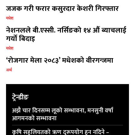
जजक गरी फरार कसुरदार केशरी गिरफ्तार
मधेश
नेशनलले बी.एस्सी. नर्सिङको १४ औँ ब्याचलाई
गर्यो बिदाइ
प्रतिक्रिया लेख्नुहोस्
प्रतिक्रिया लेख्नुहोस्
मधेश
‘रोजगार मेला २०८३’ मधेशको वीरगन्जमा
अर्थ
ट्रेन्डीङ
अझै चार दिनसम्म लूको सम्भावना, मनसुनी वर्षा
आगमनको सम्भावना
कृषि सहुलियतको ऋण दुरूपयोग हुन नदिने –