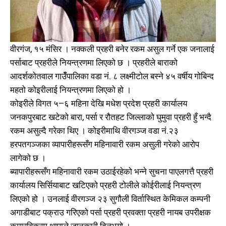
वीरगंज, १५ मंसिर । नक्कली प्रहरी बनेर रकम असुल गर्ने एक जनालाई
पर्साबाट प्रहरीले नियन्त्रणमा लिएको छ । प्रहरीले बाराको
आदर्शकोतवाल गाउँँपालिका वडा नं. ८ लक्ष्मीटोल बस्ने ४५ वर्षीय गोबिन्द
महतो कोइरीलाई नियन्त्रणमा लिएको हो ।
कोइरीले विगत ५–६ महिना देखि मधेश प्रदेश प्रहरी कार्यालय
जनकपुरबाट खटेको बारा, पर्सा र रौतहट जिल्लाको घुमुवा प्रहरी हुँ भन्दै
रकम असुल्दै गरेका थिए । कोइरीमाथि वीरगञ्ज वडा नं.२३
हरपतगञ्जका व्यापारीहरूसँग महिनावारी रकम असुली गरेको आरोप
लागेको छ ।
ब्यापारीहरूसँग महिनावारी रकम उठाईरहेको भन्ने सुचना पाएलगत्तै प्रहरी
कार्यालय सिर्सियाबाट खटिएको प्रहरी टोलीले कोईरीलाई नियन्त्रण
लिएको हो । उनलाई वीरगञ्ज २३ सुगौली विर्तास्थित केमिकल कम्पनी
अगाडीबाट पक्राउ गरिएको पर्सा प्रहरी प्रवक्ता प्रहरी नायब उपरीक्षक
कुमारबिक्रम थापाले जानकारी दिनुभयो ।