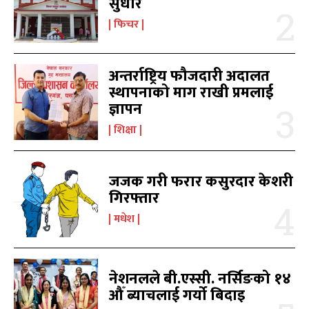
सुधार
काबिल-खबर टिभी
काबिल-खबर टिभी
फिचर
अन्तर्राष्ट्रिय फौजदारी अदालत
स्थापनाको माग राखी प्रमलाई
ज्ञापन
शिक्षा
समाचार
समाचार
1080
1080
मधेश
मधेश
215
215
जजक गरी फरार कसुरदार केशरी
गिरफ्तार
राजनीति
राजनीति
55
55
अर्थ
अर्थ
54
54
मधेश
फिचर
फिचर
28
28
विशेष
विशेष
25
25
प्रदेश
प्रदेश
21
21
नेशनलले बी.एस्सी. नर्सिङको १४
औँ ब्याचलाई गर्यो बिदाइ
शिक्षा
शिक्षा
19
19