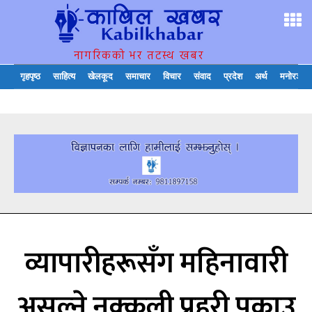
नागरिकको भर तटस्थ खबर
गृहपृष्ठ
साहित्य
खेलकूद
समाचार
विचार
संवाद
प्रदेश
अर्थ
मनोरञ्जन
व्यापारीहरूसँग महिनावारी
असूल्ने नक्कली प्रहरी पक्राउ