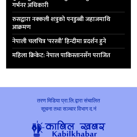
गर्भनर अधिकारी
रुसद्वारा नक्कली शत्रुको पनडुब्बी जहाजमाथि
आक्रमण
नेपाली चलचित्र ‘परस्त्री’ हिन्दीमा प्रदर्शन हुने
महिला क्रिकेट: नेपाल पाकिस्तानसँग पराजित
तरण मिडिया प्रा.लि.द्वारा संचालित
सूचना तथा सञ्चार विभाग द.नं