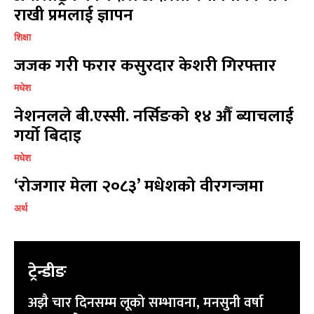
राखी प्रमलाई ज्ञापन
9855036154
9855036154
शिक्षा
जजक गरी फरार कसुरदार केशरी गिरफ्तार
मधेश
नेशनलले बी.एस्सी. नर्सिङको १४ औँ ब्याचलाई
प्रतिक्रिया लेख्नुहोस्
प्रतिक्रिया लेख्नुहोस्
गर्यो बिदाइ
मधेश
‘रोजगार मेला २०८३’ मधेशको वीरगन्जमा
अर्थ
ट्रेन्डीङ
अझै चार दिनसम्म लूको सम्भावना, मनसुनी वर्षा