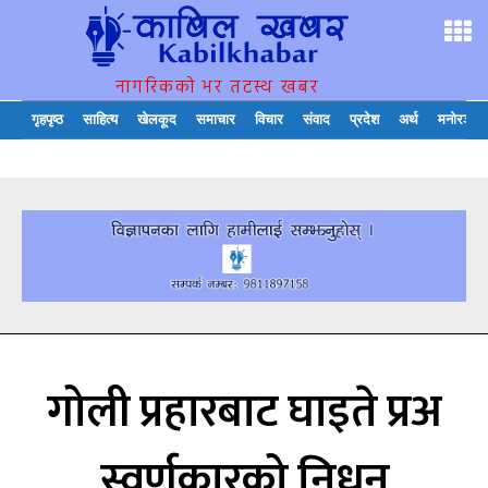
नागरिकको भर तटस्थ खबर
गृहपृष्ठ
साहित्य
खेलकूद
समाचार
विचार
संवाद
प्रदेश
अर्थ
मनोरञ्जन
गोली प्रहारबाट घाइते प्रअ
स्वर्णकारको निधन