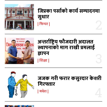
जिप्रका पर्साको कार्य सम्पादनमा
काबिल-खबर टिभी
काबिल-खबर टिभी
सुधार
फिचर
अन्तर्राष्ट्रिय फौजदारी अदालत
स्थापनाको माग राखी प्रमलाई
ज्ञापन
शिक्षा
समाचार
समाचार
1080
1080
मधेश
मधेश
215
215
राजनीति
राजनीति
55
55
जजक गरी फरार कसुरदार केशरी
अर्थ
अर्थ
54
54
गिरफ्तार
फिचर
फिचर
28
28
मधेश
विशेष
विशेष
25
25
प्रदेश
प्रदेश
21
21