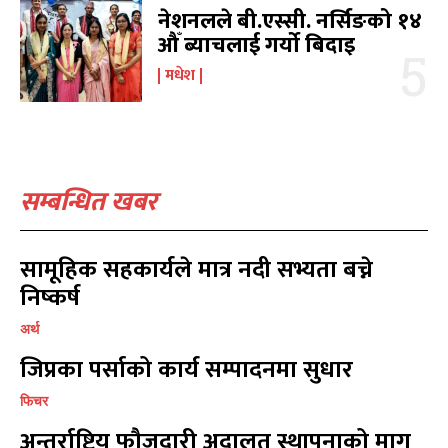
शिक्षा
शिक्षा
19
19
नेशनलले बी.एस्सी. नर्सिङको १४
बागमती
बागमती
औँ ब्याचलाई गर्यो बिदाइ
16
16
स्वास्थ्य
स्वास्थ्य
15
15
मधेश
खेलकूद
खेलकूद
15
15
खेल
खेल
13
13
विश्व
विश्व
11
11
मनोरञ्जन
मनोरञ्जन
10
10
सम्बन्धित खबर
पत्रपत्रिका
पत्रपत्रिका
9
9
कोशी
कोशी
7
7
सामूहिक सहकार्यले मात्र नदी सभ्यता बच्ने
संवाद
संवाद
7
7
निष्कर्ष
विचार
विचार
7
7
गण्डकी
गण्डकी
6
6
अर्थ
कर्णाली
कर्णाली
6
6
जिप्रका पर्साको कार्य सम्पादनमा सुधार
फिचर
सम्पर्क
सम्पर्क
अन्तर्राष्ट्रिय फौजदारी अदालत स्थापनाको माग
विज्ञापनको लागि
विज्ञापनको लागि