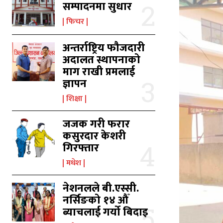
सम्पादनमा सुधार
फिचर
अन्तर्राष्ट्रिय फौजदारी
अदालत स्थापनाको
का
का
माग राखी प्रमलाई
ज्ञापन
शिक्षा
उ
उ
जजक गरी फरार
कसुरदार केशरी
गिरफ्तार
मधेश
नेशनलले बी.एस्सी.
नर्सिङको १४ औँ
ब्याचलाई गर्यो बिदाइ