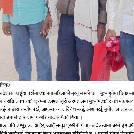
समाचार
समाचार
1080
1080
मधेश
मधेश
215
215
राजनीति
राजनीति
55
55
अर्थ
अर्थ
54
54
फिचर
फिचर
28
28
विशेष
विशेष
25
25
त्तिक/
प्रदेश
प्रदेश
21
21
बढेर झगडा हुँदा पर्सामा एकजना महिलाको मृत्यु भएको छ । मृत्यु हुनेमा छिपहरम
शिक्षा
शिक्षा
19
19
र राति उपचारको क्रममा एलएस न्युरो अस्पतालमा मृत्यु भएको र गत मङ्गलवा
बागमती
बागमती
16
16
रईका छोरा सन्दीप बरई, आफन्तजनक दिनेश बरई, रमेश बरई, मुनीलाल साह कान
स्वास्थ्य
स्वास्थ्य
15
15
 गर्दा उनको टाउकोमा गम्भीर चोट लागेको थियो ।
खेलकूद
खेलकूद
15
15
का पति शम्भुराउत अहिर, ज्वाइँ सखुवाप्रसौनी गापा–४ देउरवाना बस्ने ३१ वर्
खेल
खेल
13
13
े अहिले धनईलाई हिरासतमा लिएर अनुसन्धान गरिरहेको छ । प्रहरी चौकी टिउ