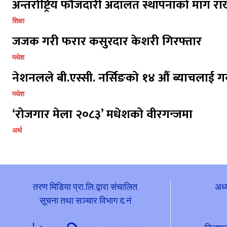
अन्तर्राष्ट्रिय फौजदारी अदालत स्थापनाको माग राख
शिक्षा
जजक गरी फरार कसुरदार केशरी गिरफ्तार
मधेश
नेशनलले बी.एस्सी. नर्सिङको १४ औँ ब्याचलाई गर
मधेश
‘रोजगार मेला २०८३’ मधेशको वीरगन्जमा
अर्थ
तरण मिडिया प्रा.लि.द्वारा संचालित
अध्
सूचना तथा सञ्चार विभाग द.नं