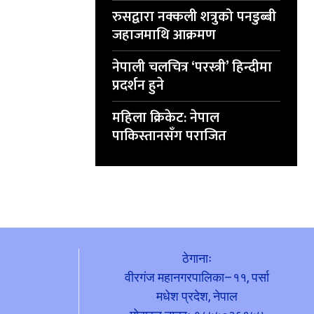
रुसद्वारा नक्कली शत्रुको पनडुब्बी
जहाजमाथि आक्रमण
नेपाली चलचित्र ‘परस्त्री’ हिन्दीमा
प्रदर्शन हुने
महिला क्रिकेट: नेपाल
पाकिस्तानसँग पराजित
ठेगानाः
वीरगंज महानगरपालिका–११, पर्सा
मधेश प्रदेश, नेपाल