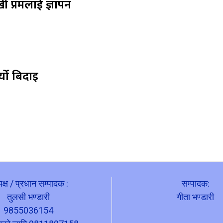
ी प्रमलाई ज्ञापन
्यो बिदाइ
यक्ष / प्रधान सम्पादक :
सम्पादक:
तुलसी भण्डारी
गीता भण्डारी
9855036154