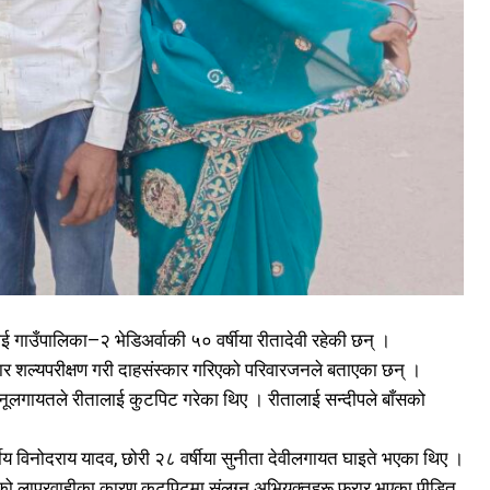
ाई गाउँपालिका–२ भेडिअर्वाकी ५० वर्षीया रीतादेवी रहेकी छन् ।
र शल्यपरीक्षण गरी दाहसंस्कार गरिएको परिवारजनले बताएका छन् ।
ूलगायतले रीतालाई कुटपिट गरेका थिए । रीतालाई सन्दीपले बाँसको
षीय विनोदराय यादव, छोरी २८ वर्षीया सुनीता देवीलगायत घाइते भएका थिए ।
कीको लापरवाहीका कारण कुटपिटमा संलग्न अभियुक्तहरू फरार भएका पीडित