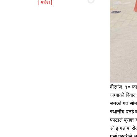
मधेश
वीरगंज, १० का
जग्गाको विवाद 
उनको गत सोमवा
स्थानीय धनई ब
फाटाले प्रहार
सो झगडामा रीता
पर्सा प्रहरील