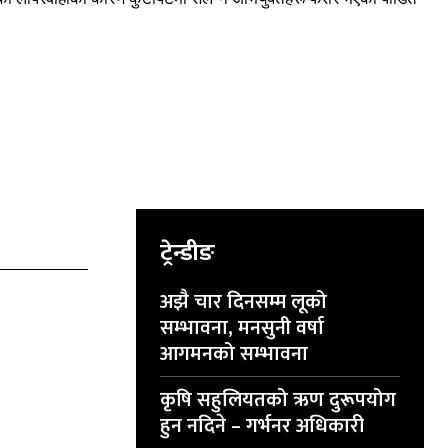
ट्रेन्डीङ
अझै चार दिनसम्म लूको
सम्भावना, मनसुनी वर्षा
आगमनको सम्भावना
कृषि सहुलियतको ऋण दुरूपयोग
हुन नदिने – गर्भनर अधिकारी