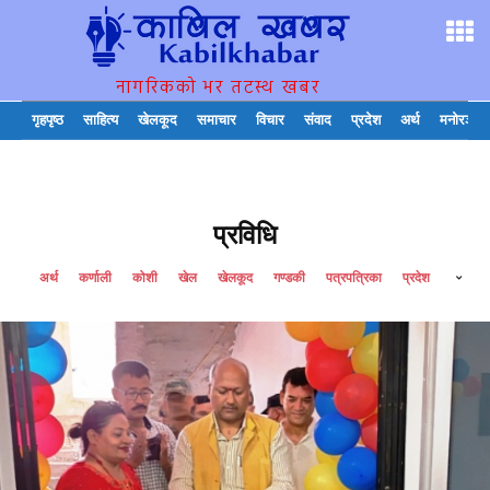
नागरिकको भर तटस्थ खबर
गृहपृष्ठ
साहित्य
खेलकूद
समाचार
विचार
संवाद
प्रदेश
अर्थ
मनोरञ्जन
प्रविधि
अर्थ
कर्णाली
कोशी
खेल
खेलकूद
गण्डकी
पत्रपत्रिका
प्रदेश