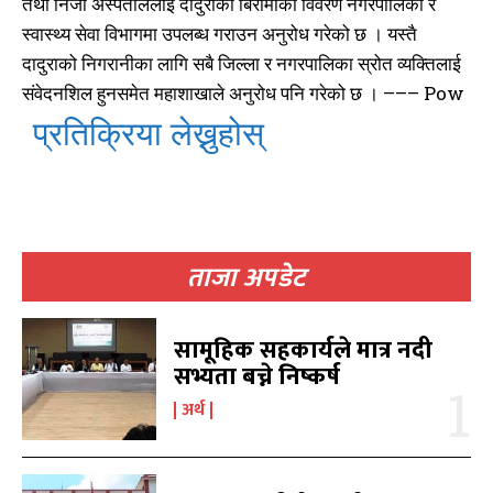
तथा निजी अस्पताललाई दादुराका बिरामीको विवरण नगरपालिका र
स्वास्थ्य सेवा विभागमा उपलब्ध गराउन अनुरोध गरेको छ । यस्तै
काबिलखबर एफएम सुन्नुहोस
काबिलखबर एफएम सुन्नुहोस
दादुराको निगरानीका लागि सबै जिल्ला र नगरपालिका स्रोत व्यक्तिलाई
संवेदनशिल हुनसमेत महाशाखाले अनुरोध पनि गरेको छ । ––– Pow
प्रतिक्रिया लेख्नुहोस्
उज्यालो एफएम सुन्नुहोस
उज्यालो एफएम सुन्नुहोस
ताजा अपडेट
काबिल-खबर टिभी
काबिल-खबर टिभी
सामूहिक सहकार्यले मात्र नदी
सभ्यता बच्ने निष्कर्ष
अर्थ