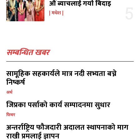
औँ ब्याचलाई गर्यो बिदाइ
संवाद
संवाद
7
7
मधेश
विचार
विचार
7
7
गण्डकी
गण्डकी
6
6
कर्णाली
कर्णाली
6
6
सम्बन्धित खबर
सम्पर्क
सम्पर्क
विज्ञापनको लागि
विज्ञापनको लागि
9855036154
9855036154
सामूहिक सहकार्यले मात्र नदी सभ्यता बच्ने
निष्कर्ष
अर्थ
जिप्रका पर्साको कार्य सम्पादनमा सुधार
फिचर
प्रतिक्रिया लेख्नुहोस्
प्रतिक्रिया लेख्नुहोस्
अन्तर्राष्ट्रिय फौजदारी अदालत स्थापनाको माग
राखी प्रमलाई ज्ञापन