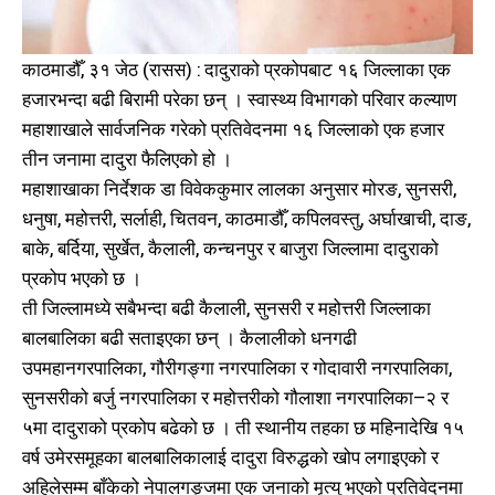
काठमाडौँ, ३१ जेठ (रासस) : दादुराको प्रकोपबाट १६ जिल्लाका एक
हजारभन्दा बढी बिरामी परेका छन् । स्वास्थ्य विभागको परिवार कल्याण
महाशाखाले सार्वजनिक गरेको प्रतिवेदनमा १६ जिल्लाको एक हजार
तीन जनामा दादुरा फैलिएको हो ।
महाशाखाका निर्देशक डा विवेककुमार लालका अनुसार मोरङ, सुनसरी,
धनुषा, महोत्तरी, सर्लाही, चितवन, काठमाडौँ, कपिलवस्तु, अर्घाखाची, दाङ,
बाके, बर्दिया, सुर्खेत, कैलाली, कन्चनपुर र बाजुरा जिल्लामा दादुराको
प्रकोप भएको छ ।
ती जिल्लामध्ये सबैभन्दा बढी कैलाली, सुनसरी र महोत्तरी जिल्लाका
बालबालिका बढी सताइएका छन् । कैलालीको धनगढी
उपमहानगरपालिका, गौरीगङ्गा नगरपालिका र गोदावारी नगरपालिका,
सुनसरीको बर्जु नगरपालिका र महोत्तरीको गौलाशा नगरपालिका–२ र
५मा दादुराको प्रकोप बढेको छ । ती स्थानीय तहका छ महिनादेखि १५
वर्ष उमेरसमूहका बालबालिकालाई दादुरा विरुद्धको खोप लगाइएको र
अहिलेसम्म बाँकेको नेपालगङ्जमा एक जनाको मृत्यु भएको प्रतिवेदनमा