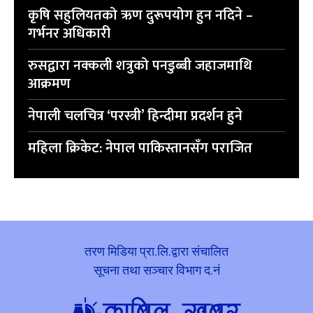
कृषि सहुलियतको ऋण दुरूपयोग हुन नदिने –
गर्भनर अधिकारी
रुसद्वारा नक्कली शत्रुको पनडुब्बी जहाजमाथि
आक्रमण
नेपाली चलचित्र ‘परस्त्री’ हिन्दीमा प्रदर्शन हुने
महिला क्रिकेट: नेपाल पाकिस्तानसँग पराजित
तरण मिडिया प्रा.लि.द्वारा संचालित
सूचना तथा सञ्चार विभाग द.नं