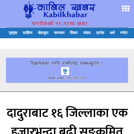
नागरिकको भर तटस्थ खबर
गृहपृष्ठ
साहित्य
खेलकूद
समाचार
विचार
संवाद
प्रदेश
अर्थ
मनोरञ्जन
दादुराबाट १६ जिल्लाका एक
हजारभन्दा बढी सङ्क्रमित