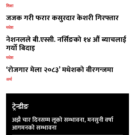
शिक्षा
जजक गरी फरार कसुरदार केशरी गिरफ्तार
मधेश
नेशनलले बी.एस्सी. नर्सिङको १४ औँ ब्याचलाई
गर्यो बिदाइ
मधेश
‘रोजगार मेला २०८३’ मधेशको वीरगन्जमा
अर्थ
ट्रेन्डीङ
अझै चार दिनसम्म लूको सम्भावना, मनसुनी वर्षा
आगमनको सम्भावना