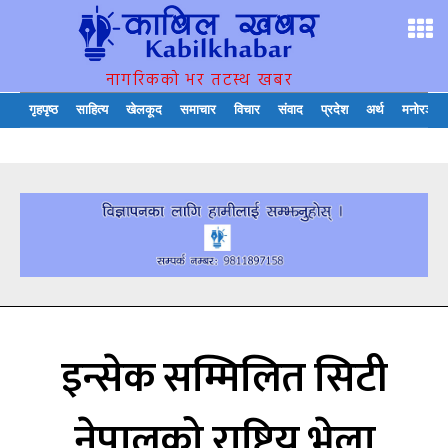
नागरिकको भर तटस्थ खबर
गृहपृष्ठ
साहित्य
खेलकूद
समाचार
विचार
संवाद
प्रदेश
अर्थ
मनोरञ्जन
इन्सेक सम्मिलित सिटी
नेपालको राष्ट्रिय भेला