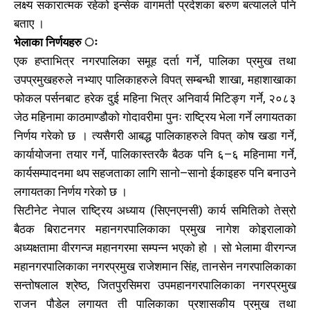
लक्ष्य सकारात्मक रहेको इन्सेक वागमती प्रदेशका बरुण बत्यालले पनि
खोज्नुहोस्
खोज्नुहोस्
बताए ।
भेलाका निर्णयहरु ः
एक हप्ताभित्र नगरपालिका समूह दर्ता गर्ने, पालिका प्रमुख तथा
काबिलखबर एफएम सुन्नुहोस
काबिलखबर एफएम सुन्नुहोस
उपप्रमुखहरुले नभ्याए पालिकाहरुले विपत् सम्बन्धी शाखा, महाशाखाका
फोकल पर्सनबाट हरेक दुई महिना भित्र अनिवार्य मिटिङ्ग गर्ने, २०८३
जेठ महिनामा काठमाण्डौको गोदावरीमा पुनः राष्ट्रिय भेला गर्ने लगायतका
उज्यालो एफएम सुन्नुहोस
उज्यालो एफएम सुन्नुहोस
निर्णय गरेको छ । त्यसैगरी आबद्ध पालिकाहरुले विपत् कोष खडा गर्ने,
कार्यायोजना तयार गर्ने, पालिकास्तरकै बैठक पनि ६–६ महिनामा गर्ने,
कार्यसम्पादनमा थप सहजताका लागि सानो–सानो ईकाइहरु पनि बनाउने
लगायतका निर्णय गरेको छ ।
काबिल-खबर टिभी
काबिल-खबर टिभी
सिटीनेट नेपाल राष्ट्रिय अध्याय (सिएनएनसी) कार्य समितिको तेस्रो
बैठक बिराटनगर महानगरपालिकाका प्रमुख नागेश कोइरालाको
अध्यक्षतामा वीरगन्ज महानगरमा सम्पन्न भएको हो । सो भेलामा वीरगन्ज
महानगरपालिकाका नगरप्रमुख राजेशमान सिंह, तानसेन नगरपालिकाका
सन्तोषलाल श्रेष्ठ, जितपुरसिमरा उपमहानगरपालिकाका नगरप्रमुख
राजन पौडेल लगायत ती पालिकाका प्रशासकीय प्रमुख तथा