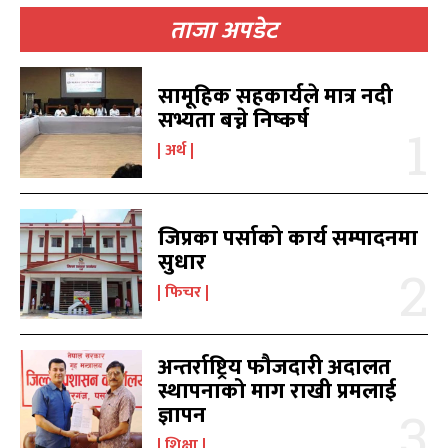
ताजा अपडेट
सामूहिक सहकार्यले मात्र नदी
सभ्यता बच्ने निष्कर्ष
समाचार
समाचार
1080
1080
अर्थ
मधेश
मधेश
215
215
राजनीति
राजनीति
55
55
अर्थ
अर्थ
54
54
जिप्रका पर्साको कार्य सम्पादनमा
फिचर
फिचर
28
28
सुधार
विशेष
विशेष
25
25
फिचर
प्रदेश
प्रदेश
21
21
शिक्षा
शिक्षा
19
19
बागमती
बागमती
16
16
अन्तर्राष्ट्रिय फौजदारी अदालत
स्थापनाको माग राखी प्रमलाई
स्वास्थ्य
स्वास्थ्य
15
15
ज्ञापन
खेलकूद
खेलकूद
15
15
खेल
खेल
शिक्षा
13
13