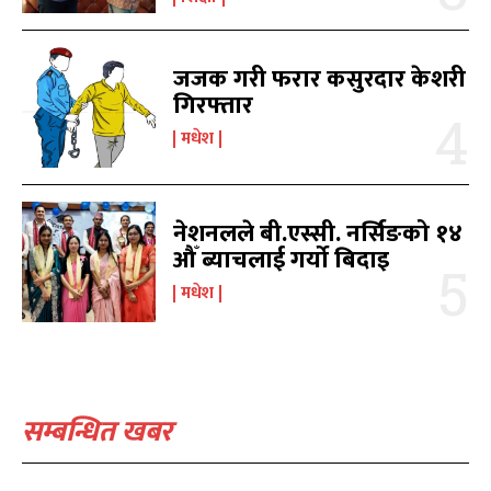
विश्व
विश्व
11
11
मनोरञ्जन
मनोरञ्जन
10
10
जजक गरी फरार कसुरदार केशरी
पत्रपत्रिका
पत्रपत्रिका
9
9
गिरफ्तार
कोशी
कोशी
7
7
मधेश
संवाद
संवाद
7
7
विचार
विचार
7
7
गण्डकी
गण्डकी
6
6
नेशनलले बी.एस्सी. नर्सिङको १४
कर्णाली
कर्णाली
6
6
औँ ब्याचलाई गर्यो बिदाइ
मधेश
सम्पर्क
सम्पर्क
विज्ञापनको लागि
विज्ञापनको लागि
9855036154
9855036154
सम्बन्धित खबर