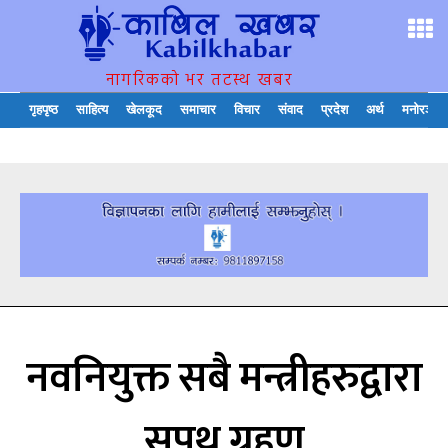
नागरिकको भर तटस्थ खबर
गृहपृष्ठ
साहित्य
खेलकूद
समाचार
विचार
संवाद
प्रदेश
अर्थ
मनोरञ्जन
नवनियुक्त सबै मन्त्रीहरुद्वारा
सपथ ग्रहण