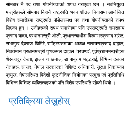
सोमबार नै पद तथा गोपनीयताको शपथ गराएका छन् । नवनियुक्त
मन्त्रीहरूले सोमबार बिहानै राष्ट्रपति भवन शीतल निवासमा आयोजित
विशेष समारोहमा राष्ट्रपति पौडेलसमक्ष पद तथा गोपनीयताको शपथ
लिएका हुन् । उनीहरुको सपथ समारोहमा पनि उपराष्ट्रपति रामसहाय
खोज्नुहोस्
खोज्नुहोस्
प्रसाद यादव, प्रधानमन्त्री ओली, प्रधानन्याधीश विश्वम्भरप्रसाद श्रेष्ठ,
सभामुख देवराज घिमिरे, राष्ट्रियसभाका अध्यक्ष नारायणप्रसाद दाहाल,
काबिलखबर एफएम सुन्नुहोस
काबिलखबर एफएम सुन्नुहोस
निवर्तमान प्रधानमन्त्री पुष्पकमल दाहाल ‘प्रचण्ड’, पूर्वप्रधानमन्त्रीहरू
शेरबहादुर देउवा, झलनाथ खनाल, डा बाबुराम भट्टराई, विभिन्न दलका
नेताहरू, सांसद, नेपाल सरकारका विशिष्ट अधिकारी, सुरक्षा निकायका
प्रमुख, नेपालस्थित विदेशी कूटनीतिक नियोगका प्रमुख एवं प्रतिनिधि
उज्यालो एफएम सुन्नुहोस
उज्यालो एफएम सुन्नुहोस
विभिन्न विशिष्ट व्यक्तित्वहरुको पनि विशेष उपस्थिति रहेको थियो ।
प्रतिक्रिया लेख्नुहोस्
काबिल-खबर टिभी
काबिल-खबर टिभी