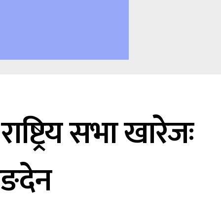
ाष्ट्रिय सभा खारेजः
िङदेन