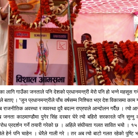
बिलखबर एफएम सुन्नुहोस
बिलखबर एफएम सुन्नुहोस
Share
Share
ज्यालो एफएम सुन्नुहोस
ज्यालो एफएम सुन्नुहोस
काबिल-खबर टिभी
काबिल-खबर टिभी
का लागि गाउँका जनताले पनि देशको प्रधानमन्त्री मेरो पनि हो भन्ने महसुस गर्ने गरी प
नले बताए । ‘जुन प्रधानमन्त्रीले पाँच वर्षसम्म निश्चित भएर देश विकासमा 
 अब राजनीतिक अवस्था र व्यवस्था दुवै बदल्न राप्रपाले आन्दोलन गर्दैछ । त्यो 
नता काठमाण्डौमा पुगेर सिंह दरबार घेरे त्यो बहिरो सरकारले पनि सुन्नु 
समाचार
समाचार
1080
1080
िरोध प्रदर्शन गर्ने तयारी गरेको छ । अहिले संघीयता गलत सावित भयो । १५
मधेश
मधेश
215
215
ले हेर्न पनि चाहेन । धेरैले गाली गरे । तर अब त्यो बाटो गलत रहेको पुष्टि