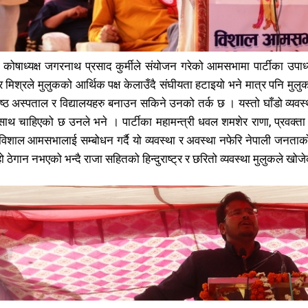
गण्डकी
गण्डकी
6
6
कर्णाली
कर्णाली
6
6
कोषाध्यक्ष जगरनाथ प्रसाद कुर्मीले संयोजन गरेको आमसभामा पार्टीका उपाध्यक्ष 
्द्र मिश्रले मुलुकको आर्थिक पक्ष केलाउँदै संघीयता हटाइयो भने मात्र पनि 
िया लेख्नुहोस्
िया लेख्नुहोस्
कृष्ठ अस्पताल र विद्यालयहरु बनाउन सकिने उनको तर्क छ । यस्तो घाँडो व्
 चाहिएको छ उनले भने । पार्टीका महामन्त्री धवल शमशेर राणा, प्रवक्ता तथा
िशाल आमसभालाई सम्बोधन गर्दै यो व्यवस्था र अवस्था नफेरि नेपाली जनताको 
ने हो ठेगान नभएको भन्दै राजा सहितको हिन्दुराष्ट्र र छरितो व्यवस्था मुलुकले 