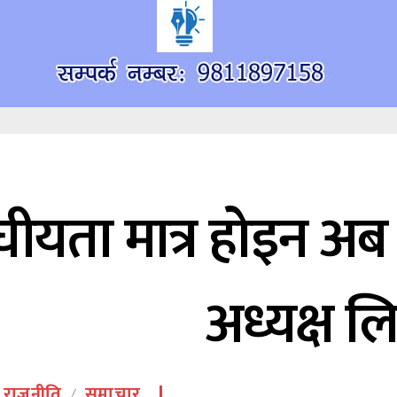
घीयता मात्र होइन अब र
अध्यक्ष ल
राजनीति
समाचार