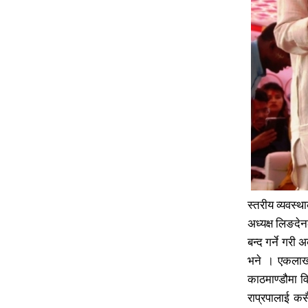
का
का
उ
उ
स्तरीय व्यवस्था
अध्यक्ष लिङदे
बन्द गर्ने गरी
भने । एकलाख ज
काठमाण्डौमा व
राप्रपालाई कसै