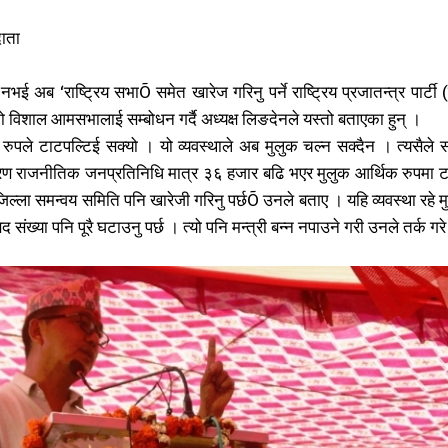
ाता
नभई अब ‘राष्ट्रिय सभाÕ समेत खारेज गरिनु पर्ने राष्ट्रिय प्रजातन्त्र पार्टी
ो विशाल आमसभालाई सम्बोधन गर्दै अध्यक्ष लिङदेनले यस्तो बताएका हुन् ।
 रुपले टाटपल्टिई सक्यो । यो व्यवस्थाले अब मुलुक चल्न सक्दैन । त्यसैले 
ारण राजनीतिक जनप्रतिनिधि मात्र ३६ हजार बढि भएर मुलुक आर्थिक रुपमा 
 जिल्ला समन्वय समिति पनि खारेजी गरिनु पर्छÕ उनले बताए । यहि व्यवस्था रहे म
द संख्या पनि पूरै घटाउनु पर्छ । त्यो पनि मन्त्री बन्न नपाउने गरी उनले तर्क गर
सम्पर्क
सम्पर्क
खोज्नुहोस्
खोज्नुहोस्
विज्ञापनको लाग
विज्ञापनको लाग
985503615
985503615