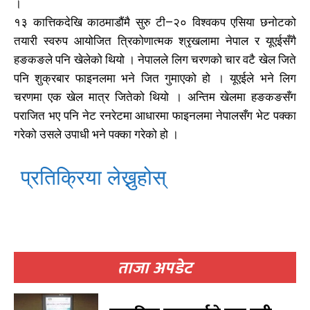
।
१३ कात्तिकदेखि काठमाडौंमै सुरु टी–२० विश्वकप एसिया छनोटको
तयारी स्वरुप आयोजित त्रिकोणात्मक श्रृखलामा नेपाल र यूएईसँगै
समाचार
समाचार
1080
1080
हङकङले पनि खेलेको थियो । नेपालले लिग चरणको चार वटै खेल जिते
मधेश
मधेश
पनि शुक्रबार फाइनलमा भने जित गुमाएको हो । यूएईले भने लिग
215
215
चरणमा एक खेल मात्र जितेको थियो । अन्तिम खेलमा हङकङसँग
राजनीति
राजनीति
55
55
पराजित भए पनि नेट रनरेटमा आधारमा फाइनलमा नेपालसँग भेट पक्का
अर्थ
अर्थ
54
54
गरेको उसले उपाधी भने पक्का गरेको हो ।
फिचर
फिचर
28
28
विशेष
विशेष
25
25
प्रतिक्रिया लेख्नुहोस्
प्रदेश
प्रदेश
21
21
शिक्षा
शिक्षा
19
19
बागमती
बागमती
16
16
स्वास्थ्य
स्वास्थ्य
15
15
खेलकूद
खेलकूद
15
15
ताजा अपडेट
खेल
खेल
13
13
विश्व
विश्व
11
11