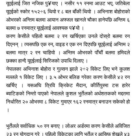
यूएईलाई जित नजिक पु¥याए । नसीर ११ रनमा आउट भए, जतिबेला
यूएईको स्कोर १५२÷६ थियो र ८ बल बाँकी थियो । अभिनाश बोहोराको
ओभरको अन्तिम बलमा आयान अफ्जल खानले चौका हानेपछि अन्तिम ६
बलमा ७ रनमात्र यूएईलाई आवश्यक प¥यो ।
करण केसीले पहिलो बलमा २ रन खर्चिएका उनले दोस्रो बलमा रन
दिएनन् । त्यसपछि एक रन, वाइड र एक रन दिएपछि यूएईलाई अन्तिम २
बलमा मात्र २ रन चाहियो । अन्तिम ओभरको पाँचौं बलमा हमिदले
छक्का हान्दै यूएईलाई सिरिजको उपाधि दिलाए ।
नेपालका अभिनाश बोहोरा र गुल्सन झाले २÷२ विकेट लिए भने कुलश
मल्लले १ विकेट लिए । ३.५ ओभर बलिङ गरेका करण केसीले ४२ रन
खर्चिए । यसअघि त्रिवि क्रिकेट मैदान, कीर्तिपुरमा टस हारेर
ब्याटिङको निम्तो पाएको नेपालले कुशल भुर्तेलको अर्धशतकको मद्दतमा
निर्धारित २० ओभरमा ८ विकेट गुमाएर १६२ रनमात्र बनाउन सकेको हो
।
भुर्तेलले सर्वाधिक ५० रन बनाए । लोअर अर्डरमा करण केसीले अविजित
२३ रन योगदान गरे । पहिलो विकेटका लागि भुर्तेल र आसिफ शेखले ४३