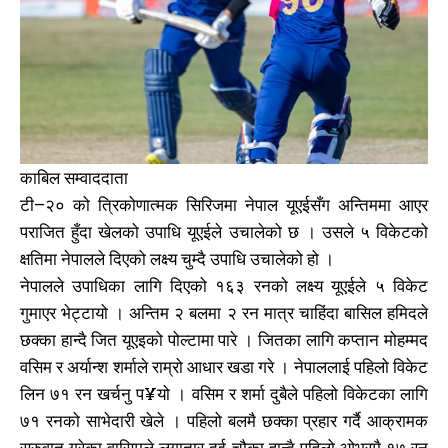
काबिल सम्वाददाता
टी–२० को त्रिकोणात्मक सिरिजमा नेपाल यूएईसँग अन्तिममा आएर
पराजित हुँदा खेलको उपाधि यूएईले उचालेको छ । उसले ५ विकेटको
क्षतिमा नेपालले दिएको लक्ष्य चुम्दै उपाधि उचालेको हो ।
नेपालले उपाधिका लागि दिएको १६३ रनको लक्ष्य यूएईले ५ विकेट
गुमाएर भेट्टायो । अन्तिम २ बलमा २ रन मात्र चाहिंदा बासिल हमिदले
छक्का हान्दै जित यूएइको पोल्टामा पारे । जितका लागि कप्तान मोहम्मद
वसिम र अर्यान्श शर्माले राम्रो आधार खडा गरे । नेपाललाई पहिलो विकेट
लिन ७१ रन खर्चनु प¥यो । वसिम र शर्मा दुबैले पहिलो विकेटका लागि
७१ रनको साभेदारी खेले । पहिलो बलमै छक्का प्रहार गर्दै आक्रामक
सुरुवात गरेका वासिमले लगातार दुई चौका हान्दै पहिलो ओभरमै १७ रन