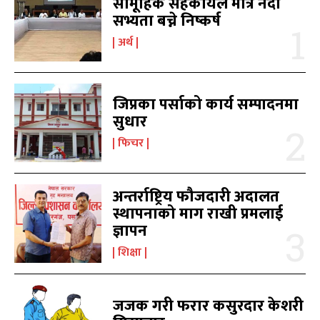
सामूहिक सहकार्यले मात्र नदी
मनोरञ्जन
मनोरञ्जन
10
10
सभ्यता बच्ने निष्कर्ष
पत्रपत्रिका
पत्रपत्रिका
9
9
अर्थ
कोशी
कोशी
7
7
संवाद
संवाद
7
7
विचार
विचार
7
7
जिप्रका पर्साको कार्य सम्पादनमा
गण्डकी
गण्डकी
6
6
सुधार
कर्णाली
कर्णाली
6
6
फिचर
सम्पर्क
सम्पर्क
अन्तर्राष्ट्रिय फौजदारी अदालत
विज्ञापनको लागि
विज्ञापनको लागि
स्थापनाको माग राखी प्रमलाई
9855036154
9855036154
ज्ञापन
शिक्षा
जजक गरी फरार कसुरदार केशरी