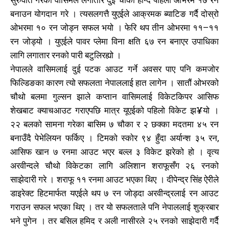
बनाउन योगदान गरे । त्यसलगत्तै युएईले आक्रमक ब्याटिङ गर्दै दोस्रो
ओभरमा १० रन जोड्न सफल भयो । फेरि थप तीन ओभरमा ११–११
रन जोड्यो । युएईले पावर प्लेमा विना क्षति ६७ रन बनाएर उपाधिका
लागि लगातार रनको पारी बटुलिरह्यो ।
नेपालले वासिमलाई दुई पटक आउट गर्ने अवसर पाए पनि कमजोर
फिल्डिङका कारण त्यो सफलता नेपाललाई हात लागेन । सातौं ओभरको
चौथो बलमा गुल्सन झाले कप्तान वासिमलाई विकेटकिपर आसिफ
शेखबाट क्याचआउट गराएपछि मात्र यूएईको पहिलो विकेट झ¥यो ।
२२ बलको सामना गरेका बासिम ७ चौका र २ छक्का मदतमा ४५ रन
बनाउँदै पेभेलियन फर्किए । टिमको स्कोर ९४ हुँदा अर्यान्श ३५ रन,
आसिफ खान ७ रनमा आउट भएर बल्ल ३ विकेट झरेको हो । वृत्य
अरवीन्दले चौथो विकेटका लागि अलिशान शराफूसँग २६ रनको
साझेदारी गरे । शराफू ११ रनमा आउट भएका थिए । दीपेन्द्र सिंह ऐरीले
डाइरेक्ट हिटमार्फत यएईले थप ७ रन जोड्दा अरवीन्द्रलाई रन आउट
गराउन सफल भएका थिए । तर यो सफलताले पनि नेपाललाई शुक्रबार
भने पुगेन । तर बसिल हमिद र अली नासीरले २५ रनको साझेदारी गर्दै