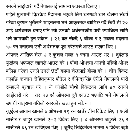
रनको साझेदारी गर्दै नेपाललाई सामान्य अवस्था दिलाए ।
पहिले मुलपानी क्रिकेट मैदानमा भएको लिग चरणको चार खेलमा संघर्ष
खोज्नुहोस्
खोज्नुहोस्
गरेका कुशल भुर्तेलले फाइनलमा भने आक्रमक ब्याटिङ गर्दै छैटौं टी २०
आई अर्शधतक बनाए पनि त्यो उनको अर्धसतकीय पारी उपाधिका लागि
काबिलखबर एफएम सुन्नुहोस
काबिलखबर एफएम सुन्नुहोस
भने कामयावी हुन सकेन । २९ बल खेल्दै ६ चौका र ३ छक्का मदतमा
५० रन बनाएका उनी अर्धशतक पूरा गरेलगत्तै आउट भएका थिए ।
ओपनर आसिफ शेख ७ र कुशल मल्ल १ रनमा आउट भए । दुवैलाई
युएईका अफजल खानले आउट गरे । पाँचौ ओभरमा आफ्नो पहिलो ओभर
उज्यालो एफएम सुन्नुहोस
उज्यालो एफएम सुन्नुहोस
बलिङ गरेका उनले उनले छैटौं बलमा शेखलाई बोल्ड गरे । तीन विकेट
गएपछि कप्तान रोहितकुमार पौडेल र दीपेन्द्रसिंह ऐरीले नेपालको पारी
सम्हाल्ने प्रयास गरे । यो जोडीले चौथो विकेटका लागि ४० रनको
साझेदारी गरे । तर १३ औं ओभरमा दुवै आउट भएपछि भने नेपालको
काबिल-खबर टिभी
काबिल-खबर टिभी
उपाधी यात्रामा गतिलो रनस्कोर खडा हुन सकेन ।
यूएईका आयान खानले ४ ओभरमा १९ रन खर्चेर तीन विकेट लिए । अली
नासीर र जाहुर खानले २–२ विकेट लिए । ४ ओभरमा जहुरले २६ र
नासीरले ३६ रन खर्चिएका थिए । जुनैद सिद्दिकीको नाममा १ विकेट रह्यो