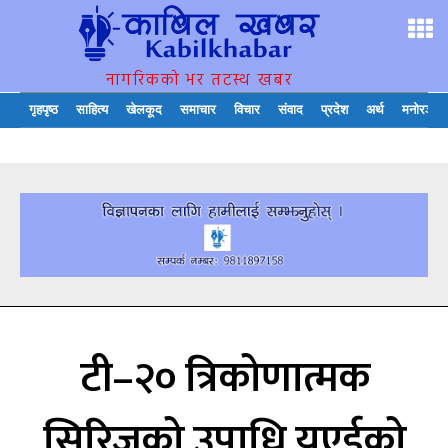
नागरिकको भर तटस्थ खबर
गृहपृष्ठ
साहित्य
खेलकूद
समाचार
विचार
संवाद
प्रदेश
अर्थ
मनोरञ्जन
टी–२० त्रिकोणात्मक
सिरिजको उपाधि यूएईको