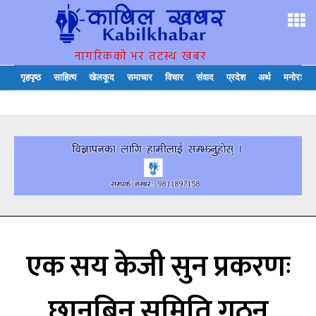
नागरिकको भर तटस्थ खबर
गृहपृष्ठ
साहित्य
खेलकूद
समाचार
विचार
संवाद
प्रदेश
अर्थ
मनोरञ्जन
एक सय केजी सुन प्रकरणः
छानबिन समिति गठन