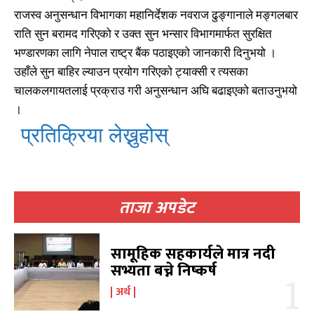
राजस्व अनुसन्धान विभागका महानिर्देशक नवराज ढुङ्गानाले मङ्गलबार
राति सुन बरामद गरिएको र उक्त सुन भन्सार विभागमार्फत सुरक्षित
भण्डारणका लागि नेपाल राष्ट्र बैंक पठाइएको जानकारी दिनुभयो ।
उहाँले सुन बाहिर ल्याउन प्रयोग गरिएको ट्याक्सी र त्यसका
चालकलगायतलाई प्रक्राउ गरी अनुसन्धान अघि बढाइएको बताउनुभयो
।
प्रतिक्रिया लेख्नुहोस्
खोज्नुहोस्
खोज्नुहोस्
ताजा अपडेट
काबिलखबर एफएम सुन्नुहोस
काबिलखबर एफएम सुन्नुहोस
सामूहिक सहकार्यले मात्र नदी
सभ्यता बच्ने निष्कर्ष
उज्यालो एफएम सुन्नुहोस
उज्यालो एफएम सुन्नुहोस
अर्थ