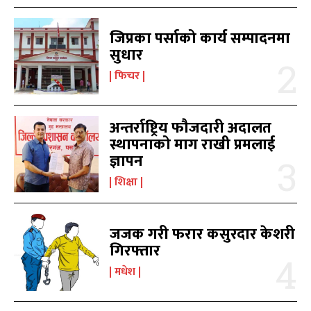
जिप्रका पर्साको कार्य सम्पादनमा
काबिल-खबर टिभी
काबिल-खबर टिभी
सुधार
फिचर
अन्तर्राष्ट्रिय फौजदारी अदालत
स्थापनाको माग राखी प्रमलाई
ज्ञापन
शिक्षा
समाचार
समाचार
1080
1080
मधेश
मधेश
215
215
राजनीति
राजनीति
55
55
जजक गरी फरार कसुरदार केशरी
गिरफ्तार
अर्थ
अर्थ
54
54
फिचर
फिचर
28
28
मधेश
विशेष
विशेष
25
25
प्रदेश
प्रदेश
21
21