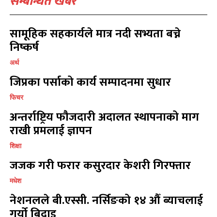
सम्बन्धित खबर
खेल
खेल
13
13
विश्व
विश्व
11
11
सामूहिक सहकार्यले मात्र नदी सभ्यता बच्ने
मनोरञ्जन
मनोरञ्जन
10
10
निष्कर्ष
पत्रपत्रिका
पत्रपत्रिका
9
9
अर्थ
कोशी
कोशी
7
7
जिप्रका पर्साको कार्य सम्पादनमा सुधार
संवाद
संवाद
7
7
विचार
विचार
7
7
फिचर
गण्डकी
गण्डकी
6
6
अन्तर्राष्ट्रिय फौजदारी अदालत स्थापनाको माग
कर्णाली
कर्णाली
6
6
राखी प्रमलाई ज्ञापन
शिक्षा
सम्पर्क
सम्पर्क
जजक गरी फरार कसुरदार केशरी गिरफ्तार
विज्ञापनको लागि
विज्ञापनको लागि
9855036154
9855036154
मधेश
नेशनलले बी.एस्सी. नर्सिङको १४ औँ ब्याचलाई
गर्यो बिदाइ