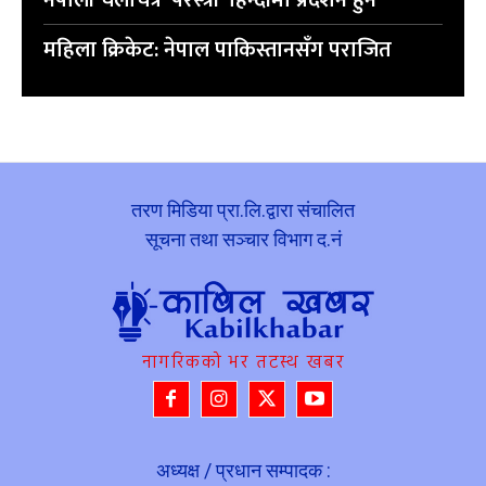
नेपाली चलचित्र ‘परस्त्री’ हिन्दीमा प्रदर्शन हुने
महिला क्रिकेट: नेपाल पाकिस्तानसँग पराजित
तरण मिडिया प्रा.लि.द्वारा संचालित
सूचना तथा सञ्चार विभाग द.नं
नागरिकको भर तटस्थ खबर
अध्यक्ष / प्रधान सम्पादक :