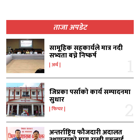
ताजा अपडेट
खोज्नुहोस्
खोज्नुहोस्
सामूहिक सहकार्यले मात्र नदी
सभ्यता बच्ने निष्कर्ष
काबिलखबर एफएम सुन्नुहोस
काबिलखबर एफएम सुन्नुहोस
अर्थ
जिप्रका पर्साको कार्य सम्पादनमा
उज्यालो एफएम सुन्नुहोस
उज्यालो एफएम सुन्नुहोस
सुधार
फिचर
काबिल-खबर टिभी
काबिल-खबर टिभी
अन्तर्राष्ट्रिय फौजदारी अदालत
स्थापनाको माग राखी प्रमलाई