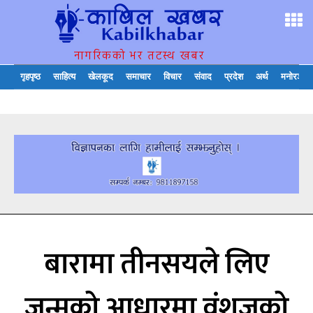
नागरिकको भर तटस्थ खबर
गृहपृष्ठ
साहित्य
खेलकूद
समाचार
विचार
संवाद
प्रदेश
अर्थ
मनोरञ्जन
बारामा तीनसयले लिए
जन्मको आधारमा वंशजको